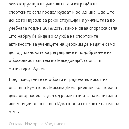
реконструкција на училиштата и изградба на
спортските сали продолжуваат и во иднина. Ова што
денес го најавив за реконструкција на училиштата во
учебната година 2018/2019, како и оваа спортска сала
што набргу ќе биде во служба на спортските
активности за учениците на „Јероним де Рада“ е само
дел од плановите за регулирање и подобрување на
образовниот систем во Македонија“, соопшти
министерот Адеми.
Пред присутните се обрати и градоначалникот на
општина Куманово, Максим Димитриевски, кој порача
дека овој проект е дел од реализацијата на капитални
инвестиции во општина Куманово и околните населени
места.
Ознаки:
Избор На Уредникот