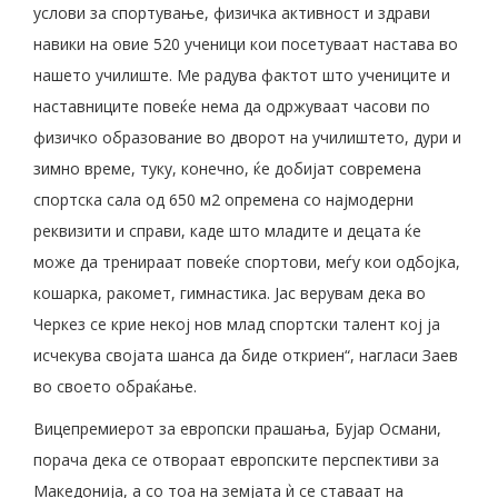
услови за спортување, физичка активност и здрави
навики на овие 520 ученици кои посетуваат настава во
нашето училиште. Ме радува фактот што учениците и
наставниците повеќе нема да одржуваат часови по
физичко образование во дворот на училиштето, дури и
зимно време, туку, конечно, ќе добијат современа
спортска сала од 650 м2 опремена со најмодерни
реквизити и справи, каде што младите и децата ќе
може да тренираат повеќе спортови, меѓу кои одбојка,
кошарка, ракомет, гимнастика. Јас верувам дека во
Черкез се крие некој нов млад спортски талент кој ја
исчекува својата шанса да биде откриен“, нагласи Заев
во своето обраќање.
Вицепремиерот за европски прашања, Бујар Османи,
порача дека се отвораат европските перспективи за
Македонија, а со тоа на земјата ѝ се ставаат на