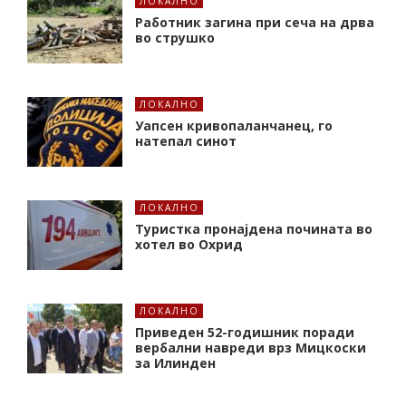
ЛОКАЛНО
Работник загина при сеча на дрва
во струшко
ЛОКАЛНО
Уапсен кривопаланчанец, го
натепал синот
ЛОКАЛНО
Туристка пронајдена почината во
хотел во Охрид
ЛОКАЛНО
Приведен 52-годишник поради
вербални навреди врз Мицкоски
за Илинден