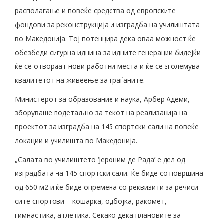
располагање и повеќе средства од европските
фондови за реконструкција и изградба на училиштата
во Македонија. Тој потенцира дека оваа можност ќе
обезбеди сигурна иднина за идните генерации бидејќи
ќе се отвораат нови работни места и ќе се зголемува
квалитетот на живеење за граѓаните.
Министерот за образование и наука, Арбер Адеми,
зборуваше подетаљно за текот на реализација на
проектот за изградба на 145 спортски сали на повеќе
локации и училишта во Македонија.
„Салата во училиштето ‘Јероним де Рада’ е дел од
изградбата на 145 спортски сали. Ќе биде со површина
од 650 м2 и ќе биде опремена со реквизити за речиси
сите спортови – кошарка, одбојка, ракомет,
гимнастика, атлетика. Секако дека плановите за