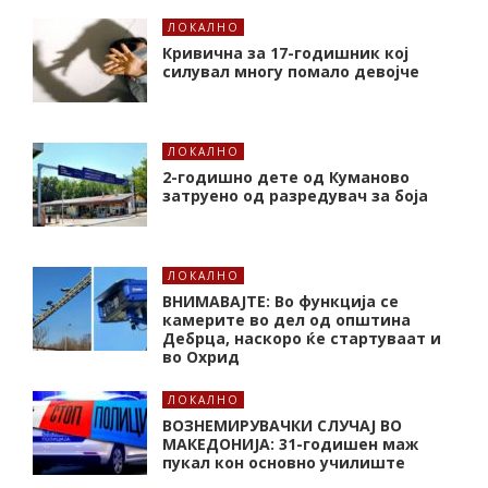
ЛОКАЛНО
Кривична за 17-годишник кој
силувал многу помало девојче
ЛОКАЛНО
2-годишно дете од Куманово
затруено од разредувач за боја
ЛОКАЛНО
ВНИМАВАЈТЕ: Во функција се
камерите во дел од општина
Дебрца, наскоро ќе стартуваат и
во Охрид
ЛОКАЛНО
ВОЗНЕМИРУВАЧКИ СЛУЧАЈ ВО
МАКЕДОНИЈА: 31-годишен маж
пукал кон основнo училиште