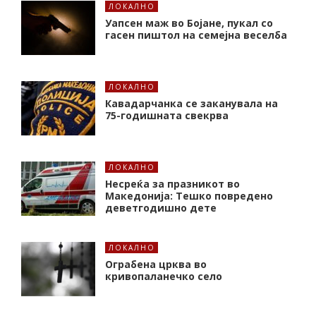
ЛОКАЛНО
Уапсен маж во Бојане, пукал со
гасен пиштол на семејна веселба
ЛОКАЛНО
Кавадарчанка се заканувала на
75-годишната свекрва
ЛОКАЛНО
Несреќа за празникот во
Македонија: Тешко повредено
деветгодишно дете
ЛОКАЛНО
Ограбена црква во
кривопаланечко село