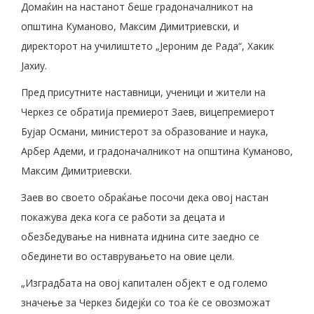
Домаќин на настанот беше градоначалникот на
општина Куманово, Максим Димитриевски, и
директорот на училиштето „Јероним де Рада“, Хакик
Јахиу.
Пред присутните наставници, ученици и жители на
Черкез се обратија премиерот Заев, вицепремиерот
Бујар Османи, министерот за образование и наука,
Арбер Адеми, и градоначалникот на општина Куманово,
Максим Димитриевски.
Заев во своето обраќање посочи дека овој настан
покажува дека кога се работи за децата и
обезбедување на нивната иднина сите заедно се
обединети во оставрувањето на овие цели.
„Изградбата на овој капитален објект е од големо
значење за Черкез бидејќи со тоа ќе се овозможат