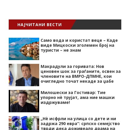
НАЈЧИТАНИ ВЕСТИ
Само вода и користат веце – Каде
виде Мицкоски зголемен број на
туристи – не знам
Макрадули за горивата: Нов
ценовен шок за граѓаните, освен за
членовите на ВМРО-ДПМНЕ, кои
очигледно точат некаде за џабе
Милошески за Гостивар: Тие
упорно нѐ трујат, ама ние машки
издржуваме!
„Нѐ исфрли на улица со дете и ни
задржа 290 евра“: српско семејство
тврди дека доживеало драма на