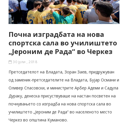
Почна изградбата на нова
спортска сала во училиштето
„Јероним де Рада“ во Черкез
30 јули , 2018
Претседателот на Владата, Зоран Заев, придружуван
од заменик-претседателите на Владата, Бујар Османи и
Оливер Спасовски, и министрите Арбер Адеми и Садула
Дураку, денеска присуствуваше на настан посветен на
почнувањето со изградба на нова спортска сала во
училиштето „Јероним де Рада“ во населеното место
Черкез во општина Куманово.