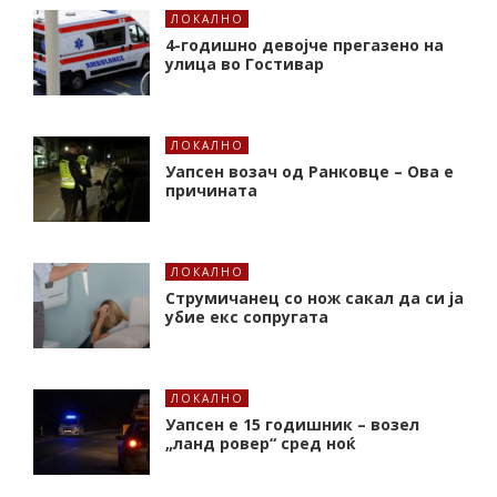
ЛОКАЛНО
4-годишно девојче прегазено на
улица во Гостивар
ЛОКАЛНО
Уапсен возач од Ранковце – Ова е
причината
ЛОКАЛНО
Струмичанец со нож сакал да си ја
убие екс сопругата
ЛОКАЛНО
Уапсен е 15 годишник – возел
„ланд ровер“ сред ноќ