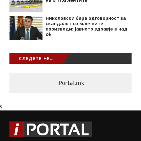
на MTAG лентите
Николовски бара одговорност за
скандалот со млечните
производи: Јавното здравје е над
сѐ
СЛЕДЕТЕ НЕ…
iPortal.mk
e