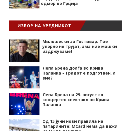
одмор во Грција
ИЗБОР НА УРЕДНИКОТ
Милошески за Гостивар: Тие
упорно нѐ трујат, ама ние машки
издржуваме!
Лепа Брена доаѓа во Крива
Паланка – Градот е подготвен, а
вие?
Лепа Брена на 29. август со
концертен спектакл во Крива
Паланка
Од 15 јуни нови правила на
патарините: MCard нема да важи