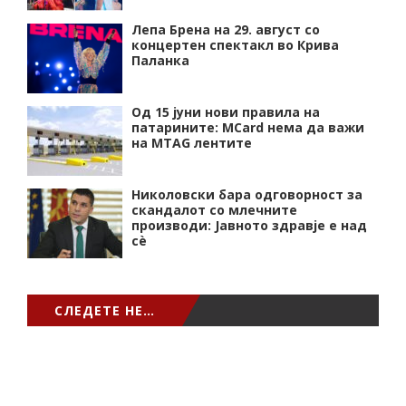
Лепа Брена на 29. август со
концертен спектакл во Крива
Паланка
Од 15 јуни нови правила на
патарините: MCard нема да важи
на MTAG лентите
Николовски бара одговорност за
скандалот со млечните
производи: Јавното здравје е над
сѐ
СЛЕДЕТЕ НЕ…