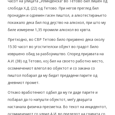
часот на улицата „Илинденска“ во Тетово бил лишен од
слобода Х.Д. (22) од Тетово. При негов преглед бил
пронајден и одземен гасен пиштол, а алкотестирањето
покажало дека бил под дејство на алкохол, при што му
биле измерени 1,35 промили алкохол во крвта.
Претходно, во СВР Тетово било пријавено дека околу
15:30 часот во угостителски објект во градот било
извршено обид за разбојништво. Според пријавата на
А.И. (38) од Тетово, кој бил на своето работно место,
осомничениот влегол во објектот и со закана со
пиштол побарал да му бидат предадени парите од
дневниот промет.
Откако вработениот одбил да му ги даде парите и
побарал да го напушти објектот, меѓу двајцата
настанала физичка пресметка. Во текот на инцидентот,
осомничениот го удрил А.И. во пределот на главата со