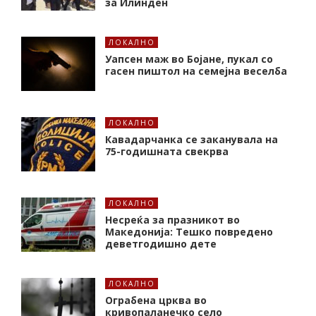
за Илинден
ЛОКАЛНО
Уапсен маж во Бојане, пукал со
гасен пиштол на семејна веселба
ЛОКАЛНО
Кавадарчанка се заканувала на
75-годишната свекрва
ЛОКАЛНО
Несреќа за празникот во
Македонија: Тешко повредено
деветгодишно дете
ЛОКАЛНО
Ограбена црква во
кривопаланечко село