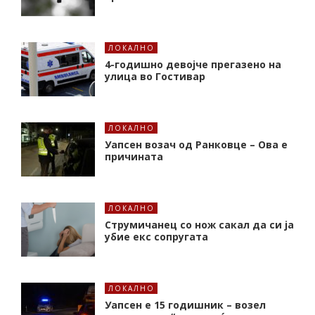
ЛОКАЛНО
4-годишно девојче прегазено на
улица во Гостивар
ЛОКАЛНО
Уапсен возач од Ранковце – Ова е
причината
ЛОКАЛНО
Струмичанец со нож сакал да си ја
убие екс сопругата
ЛОКАЛНО
Уапсен е 15 годишник – возел