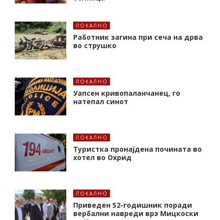
ЛОКАЛНО
Работник загина при сеча на дрва
во струшко
ЛОКАЛНО
Уапсен кривопаланчанец, го
натепал синот
ЛОКАЛНО
Туристка пронајдена почината во
хотел во Охрид
ЛОКАЛНО
Приведен 52-годишник поради
вербални навреди врз Мицкоски