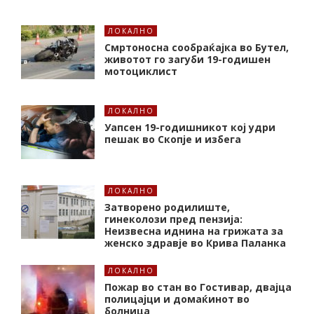
ЛОКАЛНО
Смртоносна сообраќајка во Бутел,
животот го загуби 19-годишен
мотоциклист
ЛОКАЛНО
Уапсен 19-годишникот кој удри
пешак во Скопје и избега
ЛОКАЛНО
Затворено родилиште,
гинеколози пред пензија:
Неизвесна иднина на грижата за
женско здравје во Крива Паланка
ЛОКАЛНО
Пожар во стан во Гостивар, двајца
полицајци и домаќинот во
болница