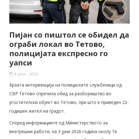
Пијан со пиштол се обидел да
ограби локал во Тетово,
полицијата експресно го
уапси
4 јуни , 2026
Брзата интервенција на полициските службеници од
СВР Тетово спречила обид за разбојништво во
угостителски објект во Тетово, при што е приведен 22-
годишен жител на градот.
Според информациите од Министерството за
внатрешни работи, на 3 јуни 2026 година околу 16