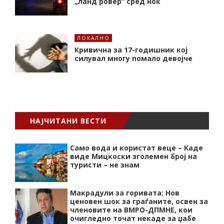
„ланд ровер“ сред ноќ
ЛОКАЛНО
Кривична за 17-годишник кој
силувал многу помало девојче
НАЈЧИТАНИ ВЕСТИ
Само вода и користат веце – Каде
виде Мицкоски зголемен број на
туристи – не знам
Макрадули за горивата: Нов
ценовен шок за граѓаните, освен за
членовите на ВМРО-ДПМНЕ, кои
очигледно точат некаде за џабе