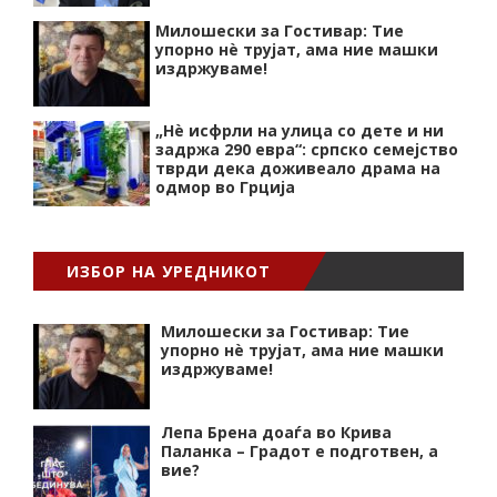
Милошески за Гостивар: Тие
упорно нѐ трујат, ама ние машки
издржуваме!
„Нѐ исфрли на улица со дете и ни
задржа 290 евра“: српско семејство
тврди дека доживеало драма на
одмор во Грција
ИЗБОР НА УРЕДНИКОТ
Милошески за Гостивар: Тие
упорно нѐ трујат, ама ние машки
издржуваме!
Лепа Брена доаѓа во Крива
Паланка – Градот е подготвен, а
вие?