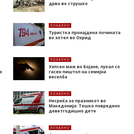
дрва во струшко
ЛОКАЛНО
Туристка пронајдена почината
во хотел во Охрид
ЛОКАЛНО
Уапсен маж во Бојане, пукал со
з
гасен пиштол на семејна
веселба
ЛОКАЛНО
Несреќа за празникот во
Македонија: Тешко повредено
деветгодишно дете
ЛОКАЛНО