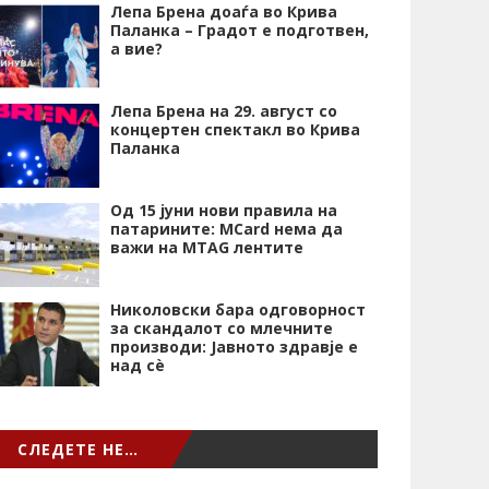
Лепа Брена доаѓа во Крива
Паланка – Градот е подготвен,
а вие?
Лепа Брена на 29. август со
концертен спектакл во Крива
Паланка
Од 15 јуни нови правила на
патарините: MCard нема да
важи на MTAG лентите
Николовски бара одговорност
за скандалот со млечните
производи: Јавното здравје е
над сѐ
СЛЕДЕТЕ НЕ…