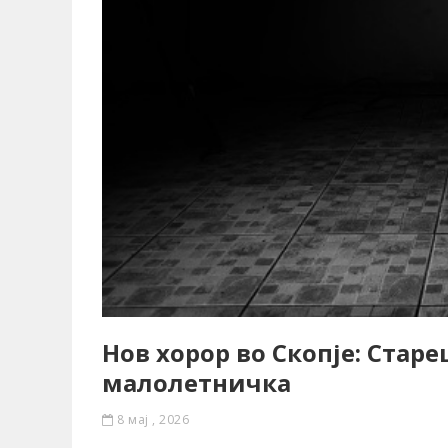
Нов хорор во Скопје: Стар
малолетничка
8 мај , 2026