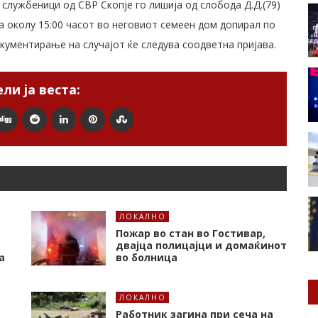
и службеници од СВР Скопје го лишија од слобода Д.Д.(79)
ка околу 15:00 часот во неговиот семеен дом допирал по
кументирање на случајот ќе следува соодветна пријава.
ли ја веста:
ЛОКАЛНО
Пожар во стан во Гостивар,
двајца полицајци и домаќинот
а
во болница
ЛОКАЛНО
Работник загина при сеча на