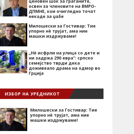
ценовен шок за граѓаните,
освен за членовите на ВМРО-
ДПМНЕ, кои очигледно точат
некаде за џабе
Милошески за Гостивар: Тие
упорно нѐ трујат, ама ние
машки издржуваме!
„Нѐ исфрли на улица со дете и
ни задржа 290 евра“: српско
семејство тврди дека
доживеало драма на одмор во
Грција
ИЗБОР НА УРЕДНИКОТ
Милошески за Гостивар: Тие
упорно нѐ трујат, ама ние
машки издржуваме!