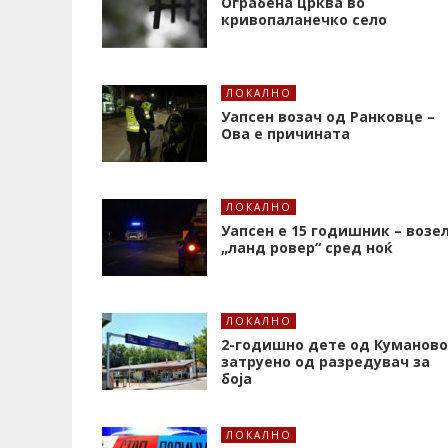
Ограбена црква во
кривопаланечко село
ЛОКАЛНО
Уапсен возач од Ранковце –
Ова е причината
ЛОКАЛНО
Уапсен е 15 годишник – возе
„ланд ровер“ сред ноќ
ЛОКАЛНО
2-годишно дете од Куманово
затруено од разредувач за
боја
ЛОКАЛНО