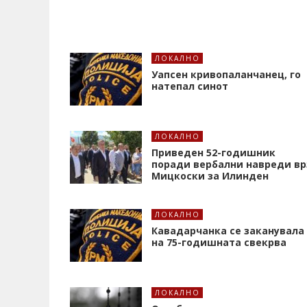
ЛОКАЛНО
Уапсен кривопаланчанец, го
натепал синот
ЛОКАЛНО
Приведен 52-годишник
поради вербални навреди вр
Мицкоски за Илинден
ЛОКАЛНО
Кавадарчанка се заканувала
на 75-годишната свекрва
ЛОКАЛНО