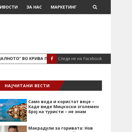
ИВОСТИ
ЗА НАС
МАРКЕТИНГ
Следи не на Facebook
ЈАЛНОТО“ ВО КРИВА ПАЛАНКА
ПОЖАР ВО СТАН
ЛОКАЛНО
НАЈЧИТАНИ ВЕСТИ
Само вода и користат веце –
Каде виде Мицкоски зголемен
број на туристи – не знам
Макрадули за горивата: Нов