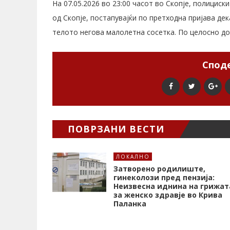
На 07.05.2026 во 23:00 часот во Скопје, полициск
од Скопје, постапувајќи по претходна пријава де
телото негова малолетна сосетка. По целосно до
Споде
ПОВРЗАНИ ВЕСТИ
ЛОКАЛНО
Затворено родилиште,
гинеколози пред пензија:
Неизвесна иднина на грижат
за женско здравје во Крива
Паланка