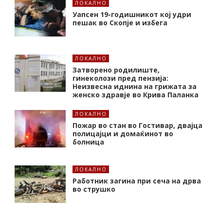
ЛОКАЛНО
Уапсен 19-годишникот кој удри
пешак во Скопје и избега
ЛОКАЛНО
Затворено родилиште,
гинеколози пред пензија:
Неизвесна иднина на грижата за
женско здравје во Крива Паланка
ЛОКАЛНО
Пожар во стан во Гостивар, двајца
полицајци и домаќинот во
болница
ЛОКАЛНО
Работник загина при сеча на дрва
во струшко