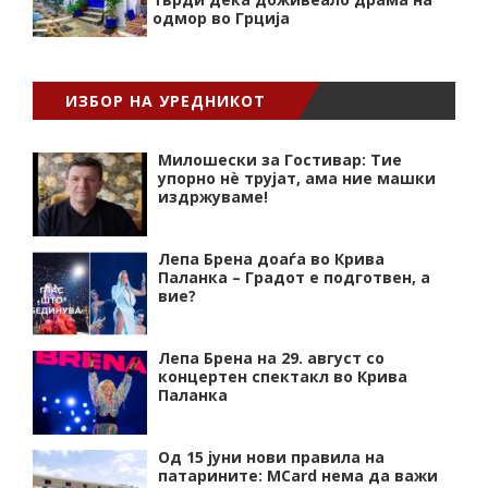
одмор во Грција
ИЗБОР НА УРЕДНИКОТ
Милошески за Гостивар: Тие
упорно нѐ трујат, ама ние машки
издржуваме!
Лепа Брена доаѓа во Крива
Паланка – Градот е подготвен, а
вие?
Лепа Брена на 29. август со
концертен спектакл во Крива
Паланка
Од 15 јуни нови правила на
патарините: MCard нема да важи