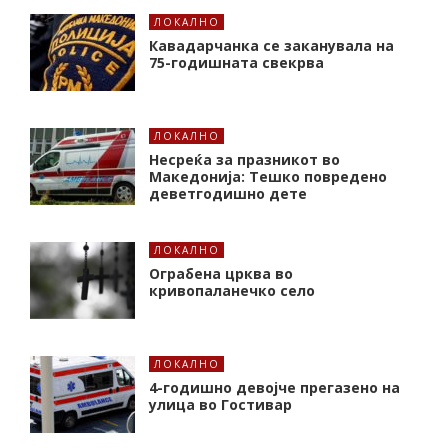
ЛОКАЛНО
Кавадарчанка се заканувала на
75-годишната свекрва
ЛОКАЛНО
Несреќа за празникот во
Македонија: Тешко повредено
деветгодишно дете
ЛОКАЛНО
Ограбена црква во
кривопаланечко село
ЛОКАЛНО
4-годишно девојче прегазено на
улица во Гостивар