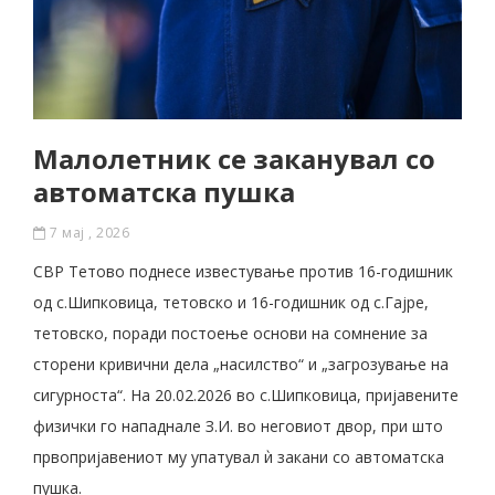
Малолетник се заканувал со
автоматска пушка
7 мај , 2026
СВР Тетово поднесе известување против 16-годишник
од с.Шипковица, тетовско и 16-годишник од с.Гајре,
тетовско, поради постоење основи на сомнение за
сторени кривични дела „насилство“ и „загрозување на
сигурноста“. На 20.02.2026 во с.Шипковица, пријавените
физички го нападнале З.И. во неговиот двор, при што
првопријавениот му упатувал ѝ закани со автоматска
пушка.