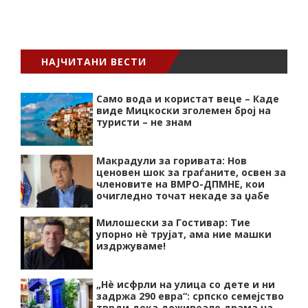
НАЈЧИТАНИ ВЕСТИ
Само вода и користат веце – Каде
виде Мицкоски зголемен број на
туристи – не знам
Макрадули за горивата: Нов
ценовен шок за граѓаните, освен за
членовите на ВМРО-ДПМНЕ, кои
очигледно точат некаде за џабе
Милошески за Гостивар: Тие
упорно нѐ трујат, ама ние машки
издржуваме!
„Нѐ исфрли на улица со дете и ни
задржа 290 евра“: српско семејство
тврди дека доживеало драма на