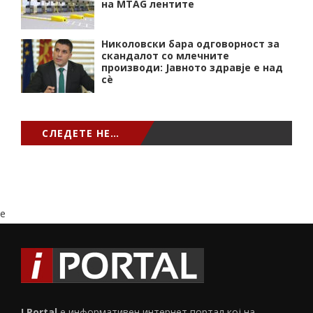
на MTAG лентите
Николовски бара одговорност за
скандалот со млечните
производи: Јавното здравје е над
сѐ
СЛЕДЕТЕ НЕ…
e
I Portal
е информативен интернет портал кој на