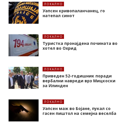
ЛОКАЛНО
Уапсен кривопаланчанец, го
натепал синот
ЛОКАЛНО
Туристка пронајдена почината во
хотел во Охрид
ЛОКАЛНО
Приведен 52-годишник поради
вербални навреди врз Мицкоски
за Илинден
ЛОКАЛНО
Уапсен маж во Бојане, пукал со
гасен пиштол на семејна веселба