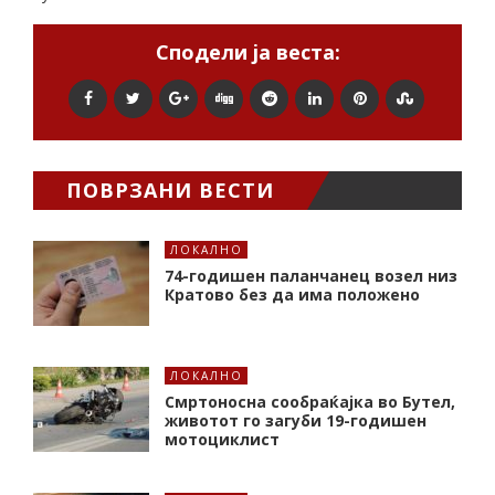
Сподели ја веста:
ПОВРЗАНИ ВЕСТИ
ЛОКАЛНО
74-годишен паланчанец возел низ
Кратово без да има положено
ЛОКАЛНО
Смртоносна сообраќајка во Бутел,
животот го загуби 19-годишен
мотоциклист