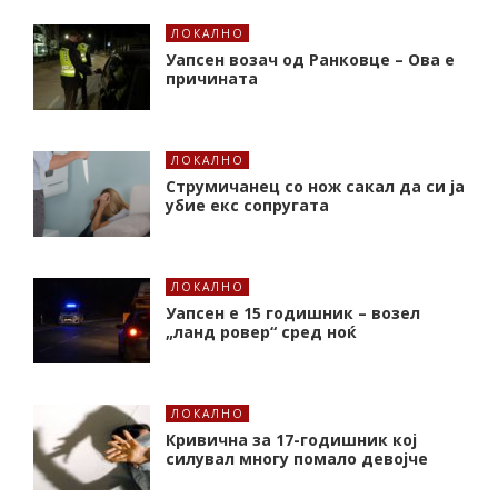
ЛОКАЛНО
Уапсен возач од Ранковце – Ова е
причината
ЛОКАЛНО
Струмичанец со нож сакал да си ја
убие екс сопругата
ЛОКАЛНО
Уапсен е 15 годишник – возел
„ланд ровер“ сред ноќ
ЛОКАЛНО
Кривична за 17-годишник кој
силувал многу помало девојче