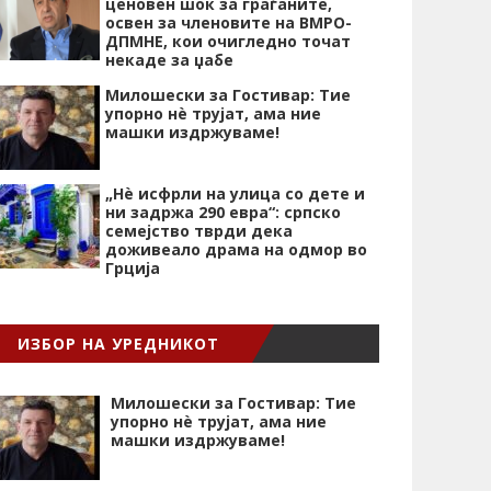
ценовен шок за граѓаните,
освен за членовите на ВМРО-
ДПМНЕ, кои очигледно точат
некаде за џабе
Милошески за Гостивар: Тие
упорно нѐ трујат, ама ние
машки издржуваме!
„Нѐ исфрли на улица со дете и
ни задржа 290 евра“: српско
семејство тврди дека
доживеало драма на одмор во
Грција
ИЗБОР НА УРЕДНИКОТ
Милошески за Гостивар: Тие
упорно нѐ трујат, ама ние
машки издржуваме!