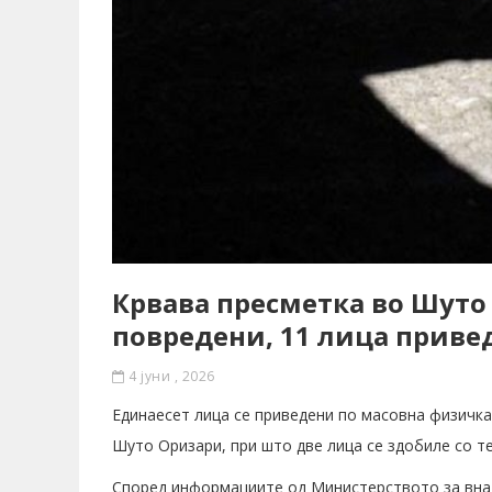
Крвава пресметка во Шуто
повредени, 11 лица приве
4 јуни , 2026
Единаесет лица се приведени по масовна физичка
Шуто Оризари, при што две лица се здобиле со т
Според информациите од Министерството за внатр