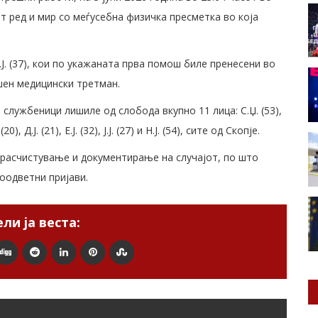
т ред и мир со меѓусебна физичка пресметка во која
.Ј. (37), кои по укажаната прва помош биле пренесени во
шен медицински третман.
службеници лишиле од слобода вкупно 11 лица: С.Џ. (53),
20), Д.Ј. (21), Е.Ј. (32), Ј.Ј. (27) и Н.Ј. (54), сите од Скопје.
расчистување и документирање на случајот, по што
оодветни пријави.
ли ја веста: