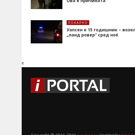
Ова е причината
ЛОКАЛНО
Уапсен е 15 годишник – возе
„ланд ровер“ сред ноќ
e