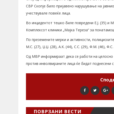
СВР Скопје било пријавено нарушување на јавнио
учествувале повеќе лица.
Во инцидентот тешко биле повредени Е.Ј. (35) и М
Комплексот клиники „Мајка Тереза“ за понатамо
По преземените мерки и активности, полициските 
М.С. (27), Џ.Џ. (28), А.К. (44), С.С. (29), Ф.М. (46), Ф.С. (
Од МВР информираат дека се работи на целосно 
против инволвираните лица ќе бидат поднесени с
Споде
ПОВРЗАНИ ВЕСТИ