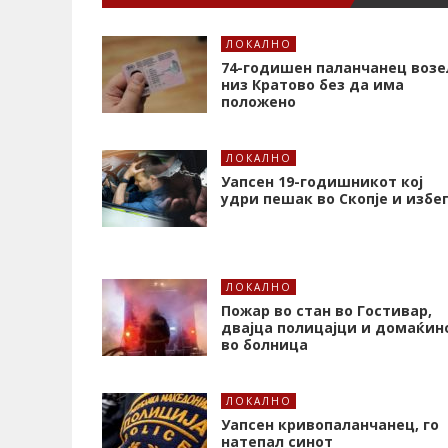
ЛОКАЛНО
74-годишен паланчанец возе
низ Кратово без да има
положено
ЛОКАЛНО
Уапсен 19-годишникот кој
удри пешак во Скопје и избе
ЛОКАЛНО
Пожар во стан во Гостивар,
двајца полицајци и домаќин
во болница
ЛОКАЛНО
Уапсен кривопаланчанец, го
натепал синот