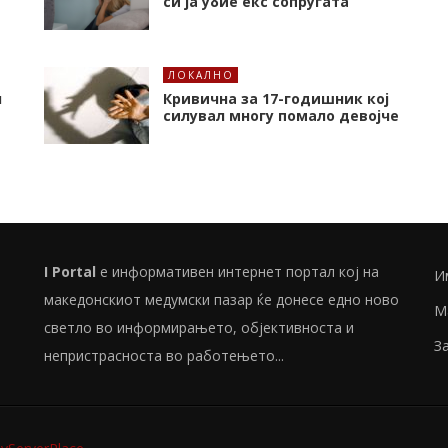
си ја убие екс сопругата
ЛОКАЛНО
л
Кривична за 17-годишник кој
силувал многу помало девојче
I Portal
е информативен интернет портал кој на
И
македонскиот медумски пазар ќе донесе едно ново
М
светло во информирањето, објективноста и
З
непристрасноста во работењето...