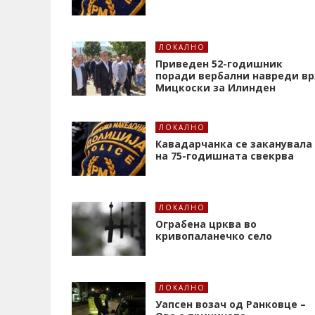
ЛОКАЛНО
Приведен 52-годишник
поради вербални навреди вр
Мицкоски за Илинден
ЛОКАЛНО
Кавадарчанка се заканувала
на 75-годишната свекрва
ЛОКАЛНО
Ограбена црква во
кривопаланечко село
ЛОКАЛНО
Уапсен возач од Ранковце –