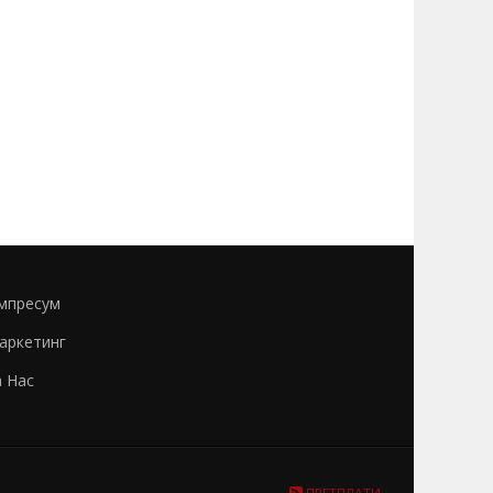
мпресум
аркетинг
а Нас