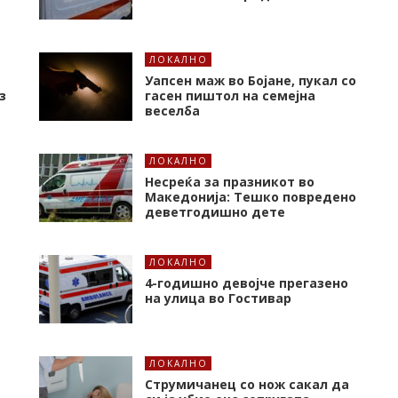
ЛОКАЛНО
Уапсен маж во Бојане, пукал со
з
гасен пиштол на семејна
веселба
ЛОКАЛНО
Несреќа за празникот во
Македонија: Тешко повредено
деветгодишно дете
ЛОКАЛНО
4-годишно девојче прегазено
на улица во Гостивар
ЛОКАЛНО
Струмичанец со нож сакал да