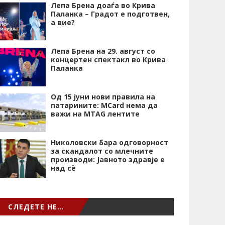
Лепа Брена доаѓа во Крива
Паланка – Градот е подготвен,
а вие?
Лепа Брена на 29. август со
концертен спектакл во Крива
Паланка
Од 15 јуни нови правила на
патарините: MCard нема да
важи на MTAG лентите
Николовски бара одговорност
за скандалот со млечните
производи: Јавното здравје е
над сѐ
СЛЕДЕТЕ НЕ…