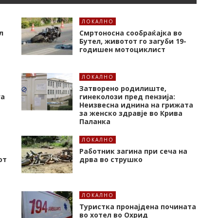
ЛОКАЛНО
л
Смртоносна сообраќајка во
Бутел, животот го загуби 19-
годишен мотоциклист
ЛОКАЛНО
Затворено родилиште,
га
гинеколози пред пензија:
Неизвесна иднина на грижата
за женско здравје во Крива
Паланка
ЛОКАЛНО
Работник загина при сеча на
от
дрва во струшко
ЛОКАЛНО
Туристка пронајдена почината
во хотел во Охрид