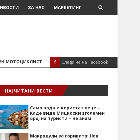
ИВОСТИ
ЗА НАС
МАРКЕТИНГ
Следи не на Facebook
ШЕН МОТОЦИКЛИСТ
СЕВЕРИНА ВО НИК
СЦЕНА
НАЈЧИТАНИ ВЕСТИ
Само вода и користат веце –
Каде виде Мицкоски зголемен
број на туристи – не знам
Макрадули за горивата: Нов