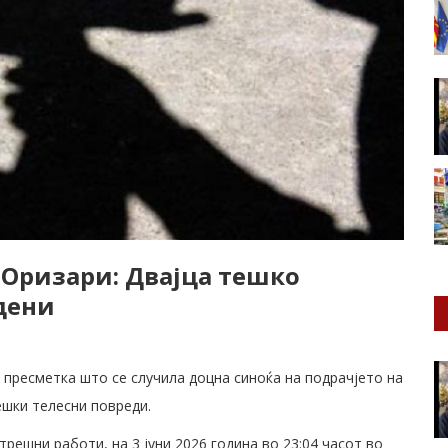
 Оризари: Двајца тешко
дени
 пресметка што се случила доцна синоќа на подрачјето на
ешки телесни повреди.
ешни работи, на 3 јуни 2026 година во 23:04 часот во