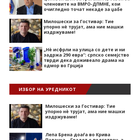
членовите на ВМРО-ДПМНЕ, кои
очигледно точат некаде за џабе
Милошески за Гостивар: Тие
упорно нѐ трујат, ама ние машки
издржуваме!
„Нѐ исфрли на улица со дете и ни
задржа 290 евра“: српско семејство
тврди дека доживеало драма на
одмор во Грција
ИЗБОР НА УРЕДНИКОТ
Милошески за Гостивар: Тие
упорно нѐ трујат, ама ние машки
издржуваме!
Лепа Брена доаѓа во Крива
Паланка – Градот е подготвен, а