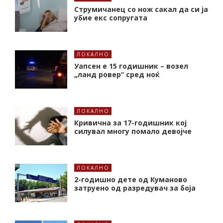
Струмичанец со нож сакал да си ја
убие екс сопругата
ЛОКАЛНО
Уапсен е 15 годишник – возел
„ланд ровер“ сред ноќ
ЛОКАЛНО
Кривична за 17-годишник кој
силувал многу помало девојче
ЛОКАЛНО
2-годишно дете од Куманово
затруено од разредувач за боја