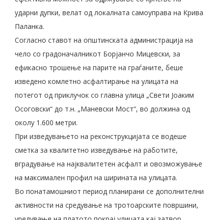
ударни дупки, велат од локалната самоуправа на Крива
Паланка.
Согласно ставот на општинската администрација на
чело со градоначалникот Борјанчо Мицевски, за
ефикасно трошење на парите на граѓаните, беше
изведено комлетно асфалтирање на улицата на
потегот од приклучок со главна улица „Свети Јоаким
Осоговски“ до т.н. „Маневски Мост“, во должина од
околу 1.600 метри.
При изведувањето на реконструкцијата се водеше
сметка за квалитетно изведување на работите,
вградување на најквалитетен асфалт и овозможување
на максимален профил на ширината на улицата.
Во понатамошниот период планирани се дополнителни
активности на средување на тротоарските површини,
уредување на платото покрај улицата кај затвор,