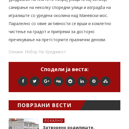
санирање на неколку споредни улици и изградба на
игралиште со уредена околина над Маневски мос.
Паралелно со овие активности се врши и комлетно
чистење на градот и припрема за достојно
пречекување на претстојните празнични денови.
Ознаки:
Избор На Уредникот
Сподели ја веста:
ПОВРЗАНИ ВЕСТИ
ЛОКАЛНО
Затворено родилиште,