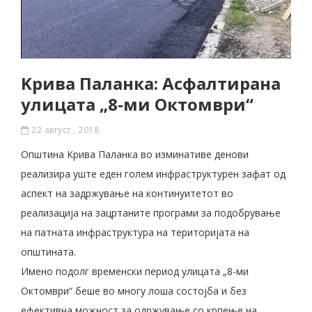
Kрива Паланка: Асфалтирана
улицата „8-ми Октомври“
22 август , 2018
Општина Крива Паланка во изминативе денови
реализира уште еден голем инфраструктурен зафат oд
аспект на задржување на континуитетот во
реализација на зацртаните програми за подобрување
на патната инфраструктура на територијата на
општината.
Имено подолг временски период улицата „8-ми
Октомври“ беше во многу лоша состојба и без
ефективна можност за одржување со крпење на