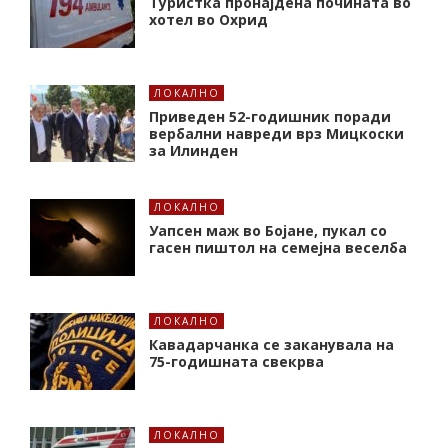
Туристка пронајдена почината во
хотел во Охрид
ЛОКАЛНО
Приведен 52-годишник поради
вербални навреди врз Мицкоски
за Илинден
ЛОКАЛНО
Уапсен маж во Бојане, пукал со
гасен пиштол на семејна веселба
ЛОКАЛНО
Кавадарчанка се заканувала на
75-годишната свекрва
ЛОКАЛНО