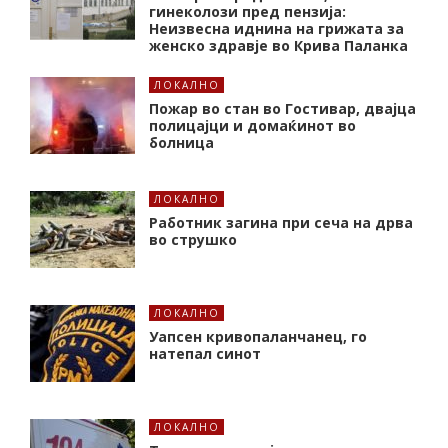
гинеколози пред пензија:
Неизвесна иднина на грижата за
женско здравје во Крива Паланка
ЛОКАЛНО
Пожар во стан во Гостивар, двајца
полицајци и домаќинот во
болница
ЛОКАЛНО
Работник загина при сеча на дрва
во струшко
ЛОКАЛНО
Уапсен кривопаланчанец, го
натепал синот
ЛОКАЛНО