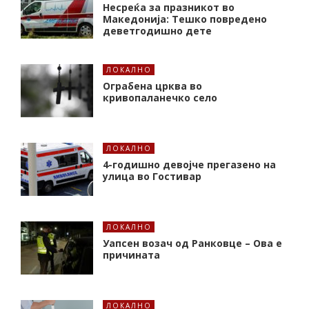
Несреќа за празникот во
Македонија: Тешко повредено
деветгодишно дете
ЛОКАЛНО
Ограбена црква во
кривопаланечко село
ЛОКАЛНО
4-годишно девојче прегазено на
улица во Гостивар
ЛОКАЛНО
Уапсен возач од Ранковце – Ова е
причината
ЛОКАЛНО