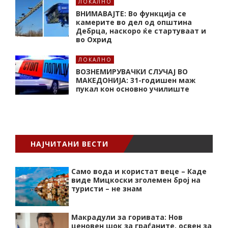
ЛОКАЛНО
ВНИМАВАЈТЕ: Во функција се
камерите во дел од општина
Дебрца, наскоро ќе стартуваат и
во Охрид
ЛОКАЛНО
ВОЗНЕМИРУВАЧКИ СЛУЧАЈ ВО
МАКЕДОНИЈА: 31-годишен маж
пукал кон основнo училиште
НАЈЧИТАНИ ВЕСТИ
Само вода и користат веце – Каде
виде Мицкоски зголемен број на
туристи – не знам
Макрадули за горивата: Нов
ценовен шок за граѓаните, освен за