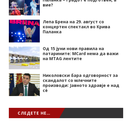
вие?
Лепа Брена на 29. август со
концертен спектакл во Крива
Паланка
Од 15 јуни нови правила на
патарините: MCard нема да важи
на MTAG лентите
Николовски бара одговорност за
скандалот со млечните
производи: Јавното здравје е над
сѐ
СЛЕДЕТЕ НЕ…