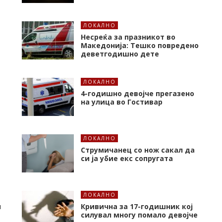
ЛОКАЛНО
Несреќа за празникот во
Македонија: Тешко повредено
деветгодишно дете
ЛОКАЛНО
4-годишно девојче прегазено
на улица во Гостивар
ЛОКАЛНО
Струмичанец со нож сакал да
си ја убие екс сопругата
ЛОКАЛНО
л
Кривична за 17-годишник кој
силувал многу помало девојче