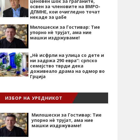
ценовен шок за граѓаните,
освен за членовите на ВМРО-
ДПМНЕ, кои очигледно точат
некаде за џабе
Милошески за Гостивар: Тие
упорно нѐ трујат, ама ние
машки издржуваме!
„Нѐ исфрли на улица со дете и
ни задржа 290 евра“: српско
семејство тврди дека
доживеало драма на одмор во
Грција
ИЗБОР НА УРЕДНИКОТ
Милошески за Гостивар: Тие
упорно нѐ трујат, ама ние
машки издржуваме!