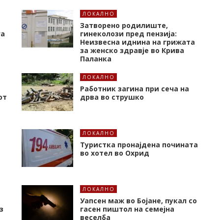
ЛОКАЛНО
Затворено родилиште,
га
гинеколози пред пензија:
Неизвесна иднина на грижата
за женско здравје во Крива
Паланка
ЛОКАЛНО
Работник загина при сеча на
от
дрва во струшко
ЛОКАЛНО
Туристка пронајдена почината
во хотел во Охрид
ЛОКАЛНО
Уапсен маж во Бојане, пукал со
з
гасен пиштол на семејна
веселба