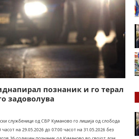
иднапирал познаник и го терал
 го задоволува
циски службеници од СВР Куманово го лишија од слобода
0 часот на 29.05.2026 до 07:00 часот на 31.05.2026 без
егов 36-годишен познаник од Куманово во својот дом.