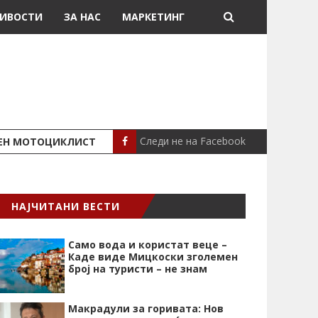
ИВОСТИ
ЗА НАС
МАРКЕТИНГ
Следи не на Facebook
ШЕН МОТОЦИКЛИСТ
СЕВЕРИНА ВО НИК
СЦЕНА
НАЈЧИТАНИ ВЕСТИ
Само вода и користат веце –
Каде виде Мицкоски зголемен
број на туристи – не знам
Макрадули за горивата: Нов