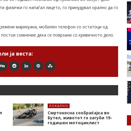
ати физички го напаѓал лицето, го принудувал орално да го
одземени марихуана, мобилен телефон со остатоци од
 постои сомнение дека се поврзани со кривичното дело.
ли ја веста:
ЛОКАЛНО
л
Смртоносна сообраќајка во
Бутел, животот го загуби 19-
годишен мотоциклист