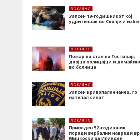
ЛОКАЛНО
Уапсен 19-годишникот кој
удри пешак во Скопје и избе
ЛОКАЛНО
Пожар во стан во Гостивар,
двајца полицајци и домаќин
во болница
ЛОКАЛНО
Уапсен кривопаланчанец, го
натепал синот
ЛОКАЛНО
Приведен 52-годишник
поради вербални навреди вр
Мицкоски за Илинден