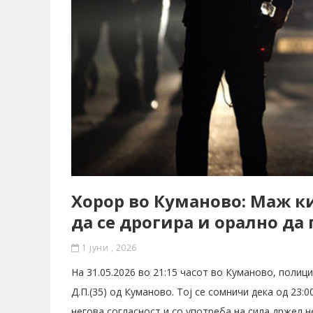
Хорор во Куманово: Маж к
да се дрогира и орално да
1 јуни , 2026
На 31.05.2026 во 21:15 часот во Куманово, поли
Д.П.(35) од Куманово. Тој се сомничи дека од 23:0
негова согласност и со употреба на сила држел н