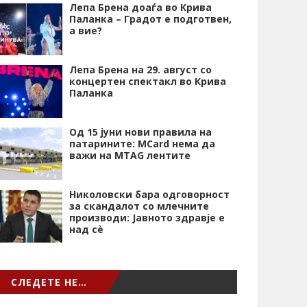
Лепа Брена доаѓа во Крива
Паланка – Градот е подготвен,
а вие?
Лепа Брена на 29. август со
концертен спектакл во Крива
Паланка
Од 15 јуни нови правила на
патарините: MCard нема да
важи на MTAG лентите
Николовски бара одговорност
за скандалот со млечните
производи: Јавното здравје е
над сѐ
СЛЕДЕТЕ НЕ…