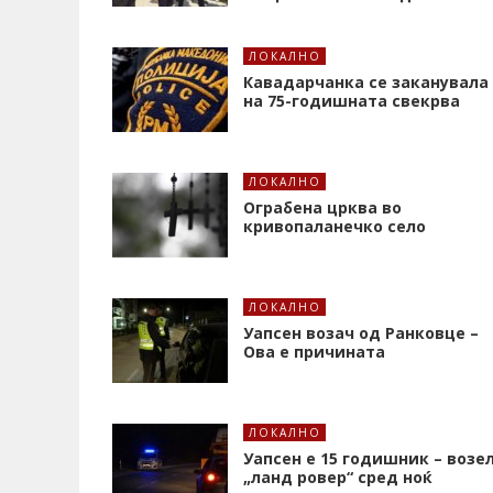
ЛОКАЛНО
Кавадарчанка се заканувала
на 75-годишната свекрва
ЛОКАЛНО
Ограбена црква во
кривопаланечко село
ЛОКАЛНО
Уапсен возач од Ранковце –
Ова е причината
ЛОКАЛНО
Уапсен е 15 годишник – возе
„ланд ровер“ сред ноќ