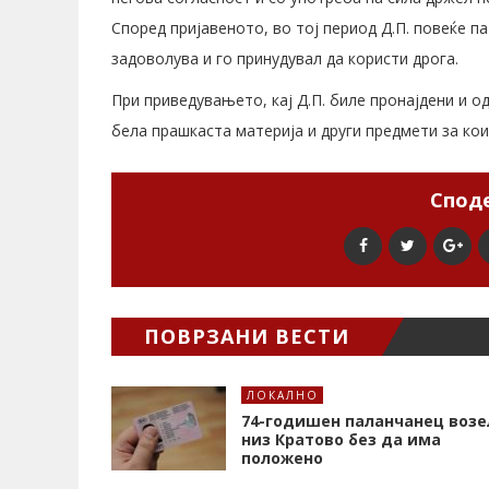
Според пријавеното, во тој период Д.П. повеќе п
задоволува и го принудувал да користи дрога.
При приведувањето, кај Д.П. биле пронајдени и 
бела прашкаста материја и други предмети за кои
Споде
ПОВРЗАНИ ВЕСТИ
ЛОКАЛНО
74-годишен паланчанец возе
низ Кратово без да има
положено