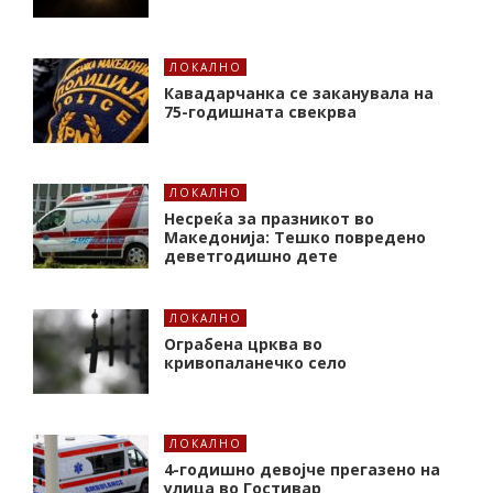
ЛОКАЛНО
Кавадарчанка се заканувала на
75-годишната свекрва
ЛОКАЛНО
Несреќа за празникот во
Македонија: Тешко повредено
деветгодишно дете
ЛОКАЛНО
Ограбена црква во
кривопаланечко село
ЛОКАЛНО
4-годишно девојче прегазено на
улица во Гостивар