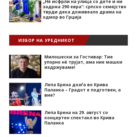
„Нѐ исфрли на улица со дете и ни
задржа 290 евра“: српско семејство
тврди дека доживеало драма на
одмор во Грција
ИЗБОР НА УРЕДНИКОТ
Милошески за Гостивар: Тие
упорно нѐ трујат, ама ние машки
издржуваме!
Лепа Брена доаѓа во Крива
Паланка – Градот е подготвен, а
вие?
Лепа Брена на 29. август со
концертен спектакл во Крива
Паланка