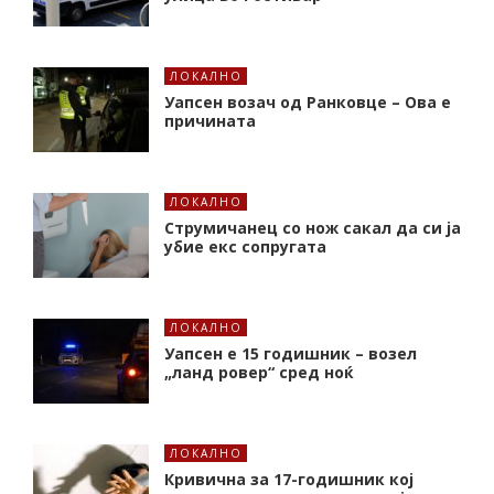
ЛОКАЛНО
Уапсен возач од Ранковце – Ова е
причината
ЛОКАЛНО
Струмичанец со нож сакал да си ја
убие екс сопругата
ЛОКАЛНО
Уапсен е 15 годишник – возел
„ланд ровер“ сред ноќ
ЛОКАЛНО
Кривична за 17-годишник кој