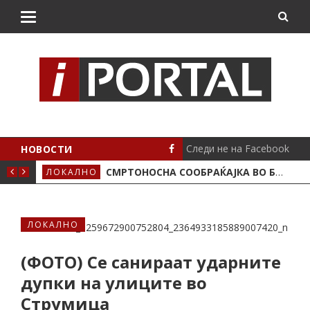
Следи не на Facebook
НОВОСТИ
ИМА ПОЛОЖЕНО
СМРТОНОСНА СООБРАЌАЈКА ВО БУТЕЛ, ЖИВОТОТ ГО ЗАГУБИ 19-ГОДИШЕН МОТОЦИКЛИСТ
ЛОКАЛНО
СЦЕ
ЛОКАЛНО
(ФОТО) Се санираат ударните
дупки на улиците во
Струмица