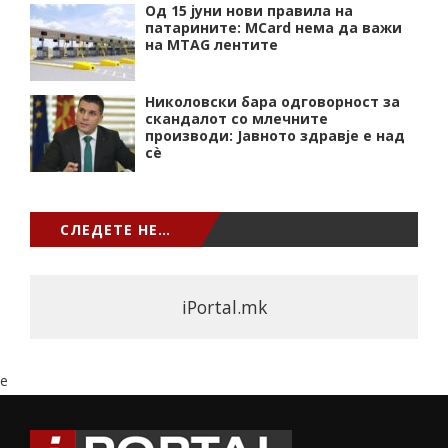
Од 15 јуни нови правила на
патарините: MCard нема да важи
на MTAG лентите
Николовски бара одговорност за
скандалот со млечните
производи: Јавното здравје е над
сѐ
СЛЕДЕТЕ НЕ…
iPortal.mk
e