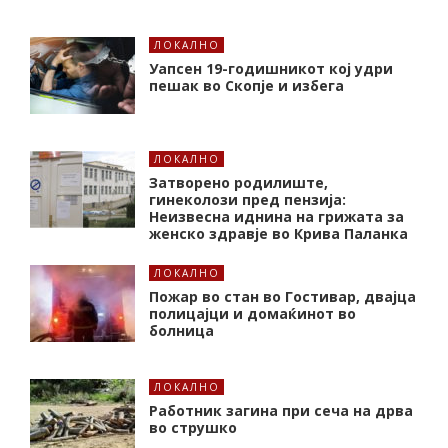
ЛОКАЛНО
Уапсен 19-годишникот кој удри
пешак во Скопје и избега
ЛОКАЛНО
Затворено родилиште,
гинеколози пред пензија:
Неизвесна иднина на грижата за
женско здравје во Крива Паланка
ЛОКАЛНО
Пожар во стан во Гостивар, двајца
полицајци и домаќинот во
болница
ЛОКАЛНО
Работник загина при сеча на дрва
во струшко