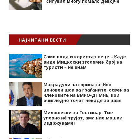
силувал многу помало девојче
НАЈЧИТАНИ ВЕСТИ
Само вода и користат веце – Каде
виде Мицкоски зголемен број на
туристи – не знам
Макрадули за горивата: Нов
ценовен шок за граѓаните, освен за
членовите на ВМРО-ДПМНЕ, кои
очигледно точат некаде за џабе
Милошески за Гостивар: Тие
упорно нѐ трујат, ама ние машки
издржуваме!