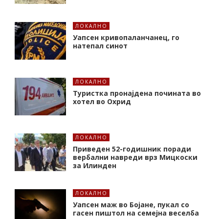
ЛОКАЛНО
Уапсен кривопаланчанец, го
натепал синот
ЛОКАЛНО
Туристка пронајдена почината во
хотел во Охрид
ЛОКАЛНО
Приведен 52-годишник поради
вербални навреди врз Мицкоски
за Илинден
ЛОКАЛНО
Уапсен маж во Бојане, пукал со
гасен пиштол на семејна веселба