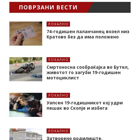
ПОВРЗАНИ ВЕСТИ
ЛОКАЛНО
74-годишен паланчанец возел низ
Кратово без да има положено
ЛОКАЛНО
Смртоносна сообраќајка во Бутел,
животот го загуби 19-годишен
мотоциклист
ЛОКАЛНО
Уапсен 19-годишникот кој удри
пешак во Скопје и избега
ЛОКАЛНО
Затворено родилиште,