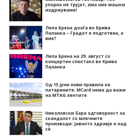
упорно нѐ трујат, ама ние машки
издржуваме!
Лепа Брена доаѓа во Крива
Паланка – Градот е подготвен, а
вие?
Лепа Брена на 29. август со
концертен спектакл во Крива
Паланка
Од 15 јуни нови правила на
патарините: MCard нема да важи
на MTAG лентите
Николовски бара одговорност за
скандалот со млечните
производи: Јавното здравје е над
сѐ