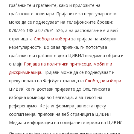
граѓанките и граѓаните, како и прилозите на
граѓанските новинари. Пријавите за нерегуларности
може да се поднесуваат на телефонските броеви:
078/746-138 и 077/691-526, а на располагање е и веб
страницата
Слободни избори
за пријава на изборни
нерегуларности. Во оваа прилика, ги потсетува
граѓанките и граѓаните дека ЦИВИЛ неодамна објави и
онлајн
Пријава на политички притисоци, мобинг и
дискриминација
. Пријави може да се поднесуваат и
преку порака на Фејсбук страницата
Слободни избори
.
ЦИВИЛ ќе ги достави пријавите до Општинската
изборна комисија во Гевгелија, а за текот на
референдумот ќе ја информира јавноста преку
соопштенија, прилози на веб страницата ЦИВИЛ
Медиа и информации на социјалните мрежи на ЦИВИЛ.
Право на изјаснување на референдумот имаат нешто