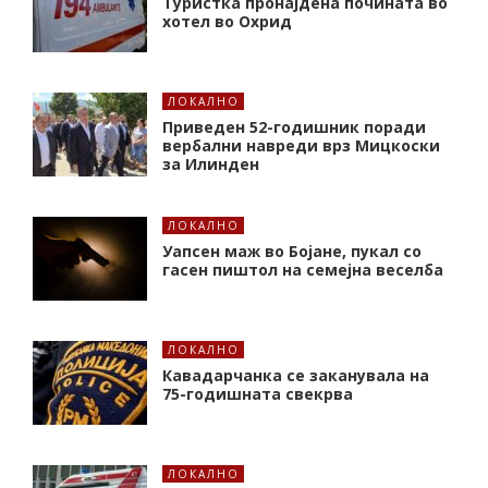
Туристка пронајдена почината во
хотел во Охрид
ЛОКАЛНО
Приведен 52-годишник поради
вербални навреди врз Мицкоски
за Илинден
ЛОКАЛНО
Уапсен маж во Бојане, пукал со
гасен пиштол на семејна веселба
ЛОКАЛНО
Кавадарчанка се заканувала на
75-годишната свекрва
ЛОКАЛНО