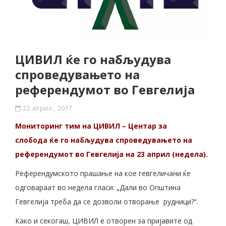
ЦИВИЛ ќе го набљудува
спроведувањето на
референдумот во Гевгелија
22 април , 2017
Мониторинг тим на ЦИВИЛ – Центар за
слобода ќе го набљудува спроведувањето на
референдумот во Гевгелија на 23 април (недела).
Референдумското прашање на кое гевгеличани ќе
одговараат во недела гласи: „Дали во Општина
Гевгелија треба да се дозволи отворање рудници?“.
Како и секогаш, ЦИВИЛ е отворен за пријавите од