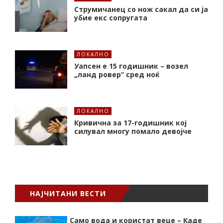
Струмичанец со нож сакал да си ја
убие екс сопругата
ЛОКАЛНО
Уапсен е 15 годишник – возел
„ланд ровер“ сред ноќ
ЛОКАЛНО
Кривична за 17-годишник кој
силувал многу помало девојче
НАЈЧИТАНИ ВЕСТИ
Само вода и користат веце – Каде