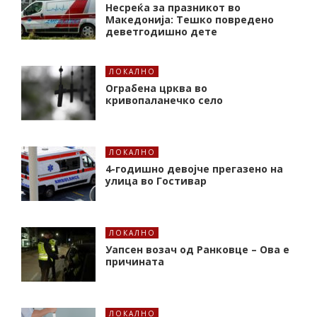
Несреќа за празникот во
Македонија: Тешко повредено
деветгодишно дете
ЛОКАЛНО
Ограбена црква во
кривопаланечко село
ЛОКАЛНО
4-годишно девојче прегазено на
улица во Гостивар
ЛОКАЛНО
Уапсен возач од Ранковце – Ова е
причината
ЛОКАЛНО