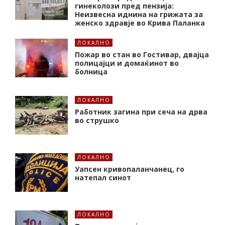
гинеколози пред пензија:
Неизвесна иднина на грижата за
женско здравје во Крива Паланка
ЛОКАЛНО
Пожар во стан во Гостивар, двајца
полицајци и домаќинот во
болница
ЛОКАЛНО
Работник загина при сеча на дрва
во струшко
ЛОКАЛНО
Уапсен кривопаланчанец, го
натепал синот
ЛОКАЛНО