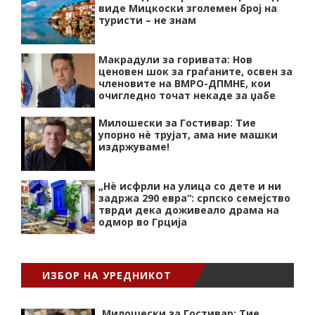
виде Мицкоски зголемен број на
туристи – не знам
Макрадули за горивата: Нов
ценовен шок за граѓаните, освен за
членовите на ВМРО-ДПМНЕ, кои
очигледно точат некаде за џабе
Милошески за Гостивар: Тие
упорно нѐ трујат, ама ние машки
издржуваме!
„Нѐ исфрли на улица со дете и ни
задржа 290 евра“: српско семејство
тврди дека доживеало драма на
одмор во Грција
ИЗБОР НА УРЕДНИКОТ
Милошески за Гостивар: Тие