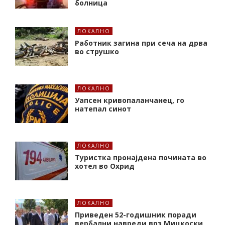
болница
ЛОКАЛНО
Работник загина при сеча на дрва
во струшко
ЛОКАЛНО
Уапсен кривопаланчанец, го
натепал синот
ЛОКАЛНО
Туристка пронајдена почината во
хотел во Охрид
ЛОКАЛНО
Приведен 52-годишник поради
вербални навреди врз Мицкоски