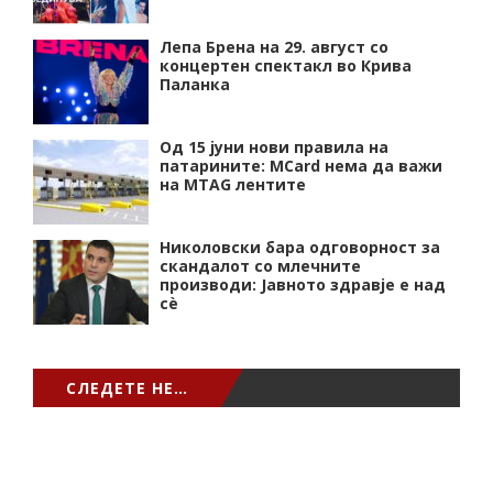
Лепа Брена на 29. август со
концертен спектакл во Крива
Паланка
Од 15 јуни нови правила на
патарините: MCard нема да важи
на MTAG лентите
Николовски бара одговорност за
скандалот со млечните
производи: Јавното здравје е над
сѐ
СЛЕДЕТЕ НЕ…