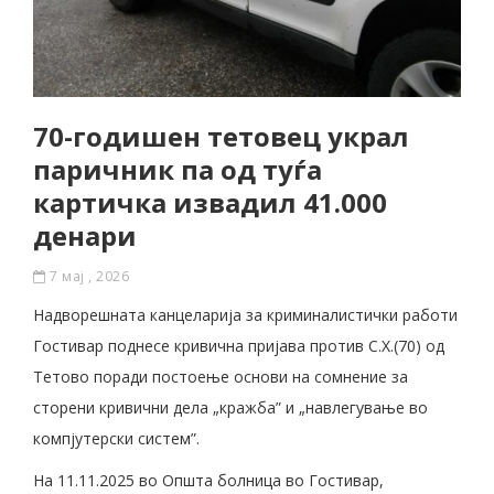
70-годишен тетовец украл
паричник па од туѓа
картичка извадил 41.000
денари
7 мај , 2026
Надворешната канцеларија за криминалистички работи
Гостивар поднесе кривична пријава против С.Х.(70) од
Тетово поради постоење основи на сомнение за
сторени кривични дела „кражба” и „навлегување во
компјутерски систем”.
На 11.11.2025 во Општа болница во Гостивар,