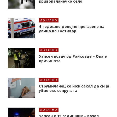
кривопаланечко село
ЛОКАЛНО
4-годишно девојче прегазено на
улица во Гостивар
ЛОКАЛНО
Уапсен возач од Ранковце – Ова е
причината
ЛОКАЛНО
Струмичанец со нож сакал да си ја
убие екс сопругата
ЛОКАЛНО
Уапсен е 15 годишник – возел