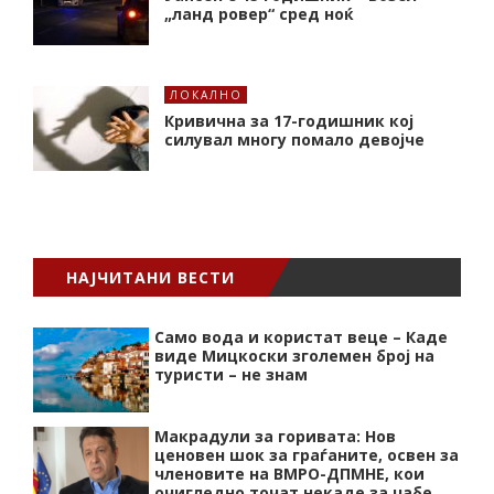
„ланд ровер“ сред ноќ
ЛОКАЛНО
Кривична за 17-годишник кој
силувал многу помало девојче
НАЈЧИТАНИ ВЕСТИ
Само вода и користат веце – Каде
виде Мицкоски зголемен број на
туристи – не знам
Макрадули за горивата: Нов
ценовен шок за граѓаните, освен за
членовите на ВМРО-ДПМНЕ, кои
очигледно точат некаде за џабе