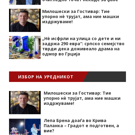
Милошески за Гостивар: Тие
упорно нѐ трујат, ама ние машки
издржуваме!
„Нѐ исфрли на улица со дете и ни
задржа 290 евра“: српско семејство
тврди дека доживеало драма на
одмор во Грција
ИЗБОР НА УРЕДНИКОТ
Милошески за Гостивар: Тие
упорно нѐ трујат, ама ние машки
издржуваме!
Лепа Брена доаѓа во Крива
Паланка – Градот е подготвен, а
вие?