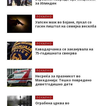
за Илинден
ЛОКАЛНО
Уапсен маж во Бојане, пукал со
гасен пиштол на семејна веселба
ЛОКАЛНО
Кавадарчанка се заканувала на
75-годишната свекрва
ЛОКАЛНО
Несреќа за празникот во
Македонија: Тешко повредено
деветгодишно дете
ЛОКАЛНО
Ограбена црква во