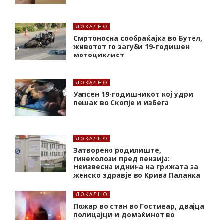
ЛОКАЛНО
Смртоносна сообраќајка во Бутел,
животот го загуби 19-годишен
мотоциклист
ЛОКАЛНО
Уапсен 19-годишникот кој удри
пешак во Скопје и избега
ЛОКАЛНО
Затворено родилиште,
гинеколози пред пензија:
Неизвесна иднина на грижата за
женско здравје во Крива Паланка
ЛОКАЛНО
Пожар во стан во Гостивар, двајца
полицајци и домаќинот во