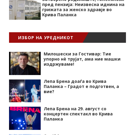
пред пензија: Неизвесна иднина на
грижата за женско здравје во
Крива Паланка
ИЗБОР НА УРЕДНИКОТ
Милошески за Гостивар: Тие
упорно нѐ трујат, ама ние машки
издржуваме!
Лепа Брена доаѓа во Крива
Паланка – Градот е подготвен, а
вие?
Лепа Брена на 29. август со
концертен спектакл во Крива
Паланка