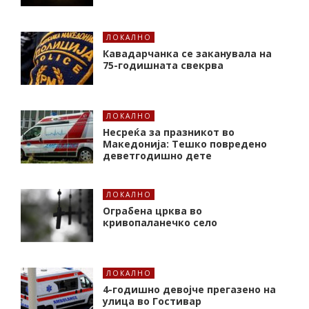
ЛОКАЛНО
Кавадарчанка се заканувала на
75-годишната свекрва
ЛОКАЛНО
Несреќа за празникот во
Македонија: Тешко повредено
деветгодишно дете
ЛОКАЛНО
Ограбена црква во
кривопаланечко село
ЛОКАЛНО
4-годишно девојче прегазено на
улица во Гостивар