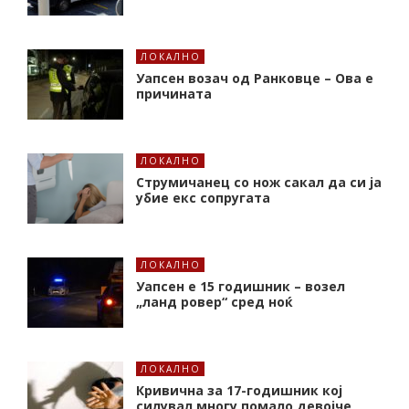
ЛОКАЛНО
Уапсен возач од Ранковце – Ова е
причината
ЛОКАЛНО
Струмичанец со нож сакал да си ја
убие екс сопругата
ЛОКАЛНО
Уапсен е 15 годишник – возел
„ланд ровер“ сред ноќ
ЛОКАЛНО
Кривична за 17-годишник кој
силувал многу помало девојче