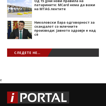
Од 15 јуни нови правила на
патарините: MCard нема да важи
на MTAG лентите
Николовски бара одговорност за
скандалот со млечните
производи: Јавното здравје е над
сѐ
СЛЕДЕТЕ НЕ…
e