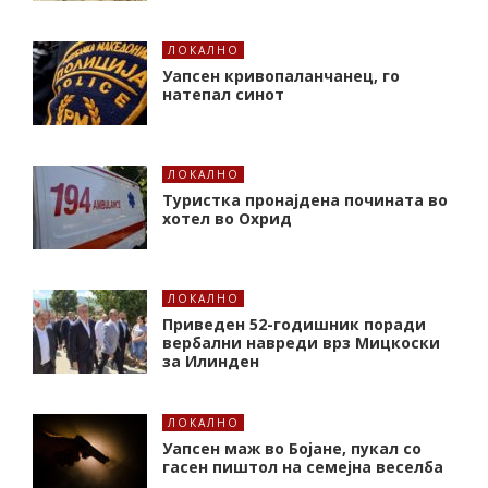
ЛОКАЛНО
Уапсен кривопаланчанец, го
натепал синот
ЛОКАЛНО
Туристка пронајдена почината во
хотел во Охрид
ЛОКАЛНО
Приведен 52-годишник поради
вербални навреди врз Мицкоски
за Илинден
ЛОКАЛНО
Уапсен маж во Бојане, пукал со
гасен пиштол на семејна веселба