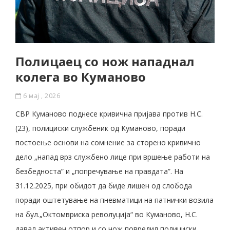
Полицаец со нож нападнал
колега во Куманово
6 мај , 2026
СВР Куманово поднесе кривична пријава против Н.С.
(23), полициски службеник од Куманово, поради
постоење основи на сомнение за сторено кривично
дело „напад врз службено лице при вршење работи на
безбедноста” и „попречување на правдата”. На
31.12.2025, при обидот да биде лишен од слобода
поради оштетување на пневматици на патнички возила
на бул.„Октомвриска револуција“ во Куманово, Н.С.
давал активен отпор и со нож повредил полициски