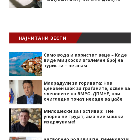
НАЈЧИТАНИ ВЕСТИ
Само вода и користат веце – Каде
виде Мицкоски зголемен број на
туристи – не знам
Макрадули за горивата: Нов
ценовен шок за граѓаните, освен за
членовите на ВМРО-ДПМНЕ, кои
очигледно точат некаде за џабе
Милошески за Гостивар: Тие
упорно нѐ трујат, ама ние машки
издржуваме!
Затворено родилиште, гинеколози