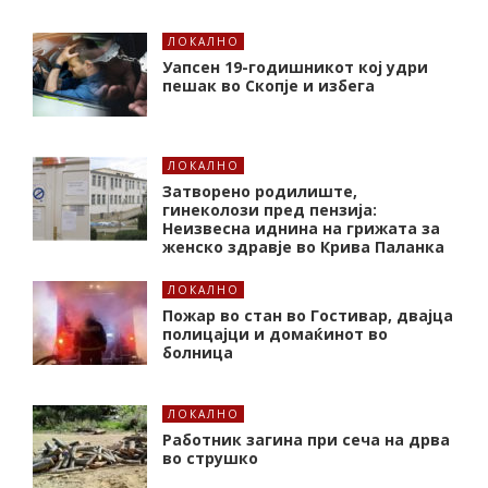
ЛОКАЛНО
Уапсен 19-годишникот кој удри
пешак во Скопје и избега
ЛОКАЛНО
Затворено родилиште,
гинеколози пред пензија:
Неизвесна иднина на грижата за
женско здравје во Крива Паланка
ЛОКАЛНО
Пожар во стан во Гостивар, двајца
полицајци и домаќинот во
болница
ЛОКАЛНО
Работник загина при сеча на дрва
во струшко