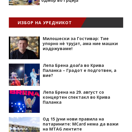
одмор во Грција
ИЗБОР НА УРЕДНИКОТ
Милошески за Гостивар: Тие
упорно нѐ трујат, ама ние машки
издржуваме!
Лепа Брена доаѓа во Крива
Паланка – Градот е подготвен, а
вие?
Лепа Брена на 29. август со
концертен спектакл во Крива
Паланка
Од 15 јуни нови правила на
патарините: MCard нема да важи
на MTAG лентите