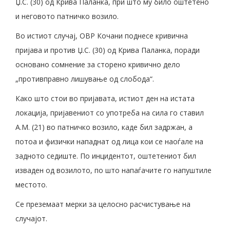
Џ.С. (30) од Крива Паланка, при што му било оштетено
и неговото патничко возило.
Во истиот случај, ОВР Кочани поднесе кривична
пријава и против Џ.С. (30) од Крива Паланка, поради
основано сомнение за сторено кривично дело
„противправно лишување од слобода“.
Како што стои во пријавата, истиот ден на истата
локација, пријавениот со употреба на сила го ставил
А.М. (21) во патничко возило, каде бил задржан, а
потоа и физички нападнат од лица кои се наоѓале на
задното седиште. По инцидентот, оштетениот бил
изваден од возилото, по што напаѓачите го напуштиле
местото.
Се преземаат мерки за целосно расчистување на
случајот.