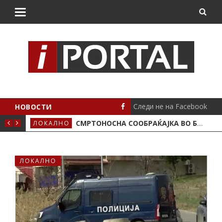
Следи не на Facebook
НОВОСТИ
ИМА ПОЛОЖЕНО
СМРТОНОСНА СООБРАЌАЈКА ВО БУТЕЛ, ЖИВОТОТ ГО ЗАГУБИ 19-ГОДИШЕН МОТОЦИКЛИСТ
ЛОКАЛНО
СЦЕ
ЛОКАЛНО