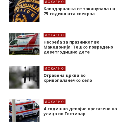
ЛОКАЛНО
Кавадарчанка се заканувала на
75-годишната свекрва
ЛОКАЛНО
Несреќа за празникот во
Македонија: Тешко повредено
деветгодишно дете
ЛОКАЛНО
Ограбена црква во
кривопаланечко село
ЛОКАЛНО
4-годишно девојче прегазено на
улица во Гостивар