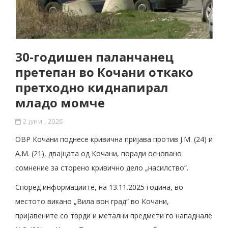
30-годишен паланчанец
претепан во Кочани откако
претходно киднапирал
младо момче
2 јуни , 2026
ОВР Кочани поднесе кривична пријава против Ј.М. (24) и
А.М. (21), двајцата од Кочани, поради основано
сомнение за сторено кривично дело „насилство“.
Според информациите, на 13.11.2025 година, во
местото викано „Вила вон град“ во Кочани,
пријавените со тврди и метални предмети го нападнале