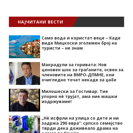
НАЈЧИТАНИ ВЕСТИ
Само вода и користат веце – Каде
виде Мицкоски зголемен број на
туристи – не знам
Макрадули за горивата: Нов
ценовен шок за граѓаните, освен за
членовите на ВМРО-ДПМНЕ, кои
очигледно точат некаде за џабе
Милошески за Гостивар: Тие
упорно нѐ трујат, ама ние машки
издржуваме!
„Нѐ исфрли на улица со дете и ни
задржа 290 евра“: српско семејство
тврди дека доживеало драма на