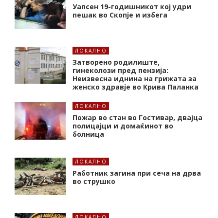
Уапсен 19-годишникот кој удри
пешак во Скопје и избега
ЛОКАЛНО
Затворено родилиште,
гинеколози пред пензија:
Неизвесна иднина на грижата за
женско здравје во Крива Паланка
ЛОКАЛНО
Пожар во стан во Гостивар, двајца
полицајци и домаќинот во
болница
ЛОКАЛНО
Работник загина при сеча на дрва
во струшко
ЛОКАЛНО