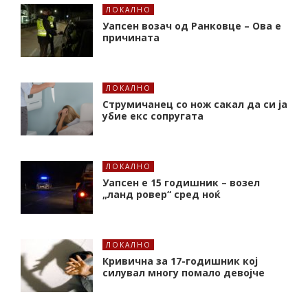
ЛОКАЛНО
Уапсен возач од Ранковце – Ова е
причината
ЛОКАЛНО
Струмичанец со нож сакал да си ја
убие екс сопругата
ЛОКАЛНО
Уапсен е 15 годишник – возел
„ланд ровер“ сред ноќ
ЛОКАЛНО
Кривична за 17-годишник кој
силувал многу помало девојче