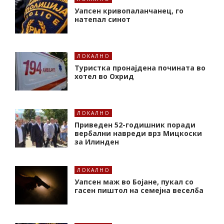
Уапсен кривопаланчанец, го
натепал синот
ЛОКАЛНО
Туристка пронајдена почината во
хотел во Охрид
ЛОКАЛНО
Приведен 52-годишник поради
вербални навреди врз Мицкоски
за Илинден
ЛОКАЛНО
Уапсен маж во Бојане, пукал со
гасен пиштол на семејна веселба