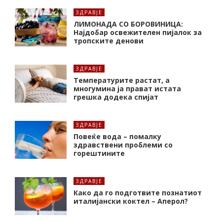
ЗДРАВЈЕ
ЛИМОНАДА СО БОРОВИНИЦА:
Најдобар освежителен пијалок за
тропските денови
ЗДРАВЈЕ
Температурите растат, а
многумина ја прават истата
грешка додека спијат
ЗДРАВЈЕ
Повеќе вода – помалку
здравствени проблеми со
горештините
ЗДРАВЈЕ
Како да го подготвите познатиот
италијански коктел – Аперол?