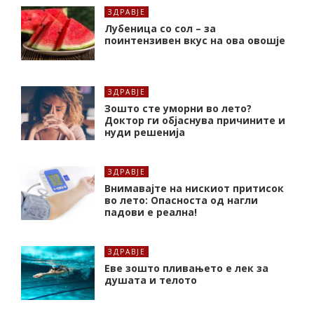
ЗДРАВЈЕ
Лубеница со сол – за
поинтензивен вкус на ова овошје
ЗДРАВЈЕ
Зошто сте уморни во лето?
Доктор ги објаснува причините и
нуди решенија
ЗДРАВЈЕ
Внимавајте на нискиот притисок
во лето: Опасноста од нагли
падови е реална!
ЗДРАВЈЕ
Еве зошто пливањето е лек за
душата и телото