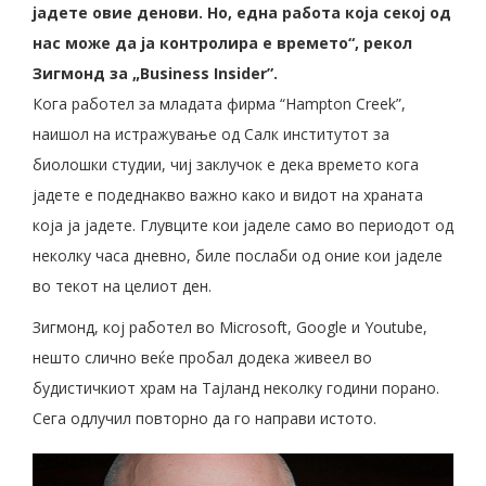
јадете овие денови. Но, една работа која секој од
нас може да ја контролира е времето“, рекол
Зигмонд за „Business Insider”.
Кога работел за младата фирма “Hampton Creek”,
наишол на истражување од Салк институтот за
биолошки студии, чиј заклучок е дека времето кога
јадете е подеднакво важно како и видот на храната
која ја јадете. Глувците кои јаделе само во периодот од
неколку часа дневно, биле послаби од оние кои јаделе
во текот на целиот ден.
Зигмонд, кој работел во Microsoft, Google и Youtube,
нешто слично веќе пробал додека живеел во
будистичкиот храм на Тајланд неколку години порано.
Сега одлучил повторно да го направи истото.