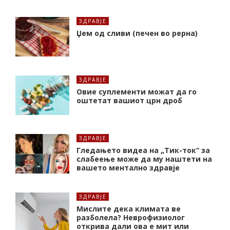
ЗДРАВЈЕ
Џем од сливи (печен во рерна)
ЗДРАВЈЕ
Oвие суплементи можат да го
оштетат вашиот црн дроб
ЗДРАВЈЕ
Гледањето видеа на „Тик-ток“ за
слабеење може да му наштети на
вашето ментално здравје
ЗДРАВЈЕ
Мислите дека климата ве
разболела? Неврофизиолог
открива дали ова е мит или