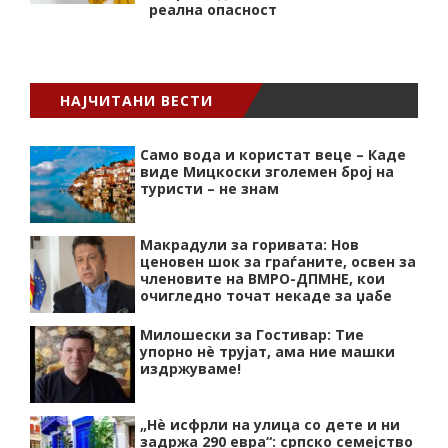
реална опасност
НАЈЧИТАНИ ВЕСТИ
Само вода и користат веце – Каде
виде Мицкоски зголемен број на
туристи – не знам
Макрадули за горивата: Нов
ценовен шок за граѓаните, освен за
членовите на ВМРО-ДПМНЕ, кои
очигледно точат некаде за џабе
Милошески за Гостивар: Тие
упорно нѐ трујат, ама ние машки
издржуваме!
„Нѐ исфрли на улица со дете и ни
задржа 290 евра“: српско семејство