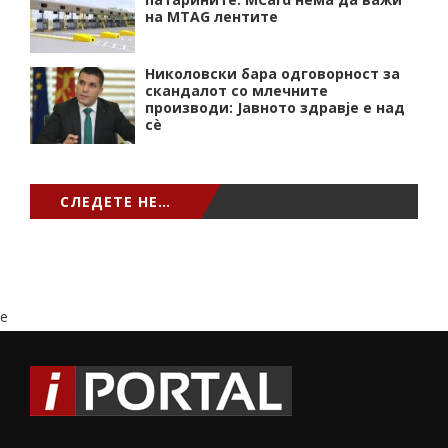
на MTAG лентите
Николовски бара одговорност за
скандалот со млечните
производи: Јавното здравје е над
сѐ
СЛЕДЕТЕ НЕ…
e