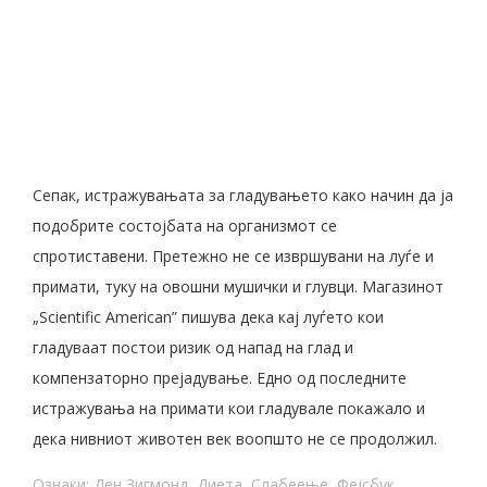
Сепак, истражувањата за гладувањето како начин да ја
подобрите состојбата на организмот се
спротиставени. Претежно не се извршувани на луѓе и
примати, туку на овошни мушички и глувци. Магазинот
„Scientific American” пишува дека кај луѓето кои
гладуваат постои ризик од напад на глад и
компензаторно прејадување. Едно од последните
истражувања на примати кои гладувале покажало и
дека нивниот животен век воопшто не се продолжил.
Ознаки:
Ден Зигмонд
,
Диета
,
Слабеење
,
Фејсбук