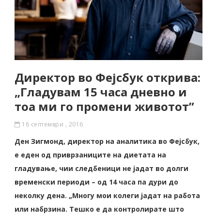
Директор во Фејсбук открива:
„Гладувам 15 часа дневно и
тоа ми го промени животот”
16 септември , 2016
Ден Зигмонд, директор на аналитика во Фејсбук,
е еден од приврзаниците на диетата на
гладување, чии следбеници не јадат во долги
временски периоди – од 14 часа па дури до
неколку дена. „Многу мои колеги јадат на работа
или набрзина. Тешко е да контролирате што