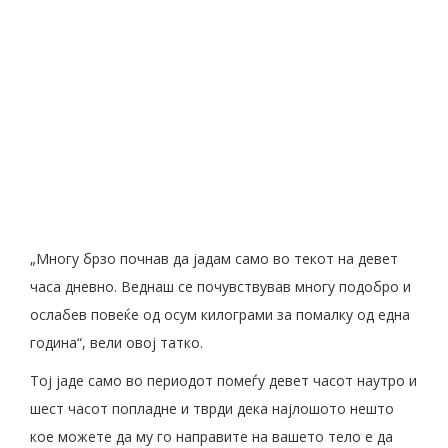
„Многу брзо почнав да јадам само во текот на девет
часа дневно. Веднаш се почувствував многу подобро и
ослабев повеќе од осум килограми за помалку од една
година“, вели овој татко.
Тој јаде само во периодот помеѓу девет часот наутро и
шест часот попладне и тврди дека најлошото нешто
кое можете да му го направите на вашето тело е да