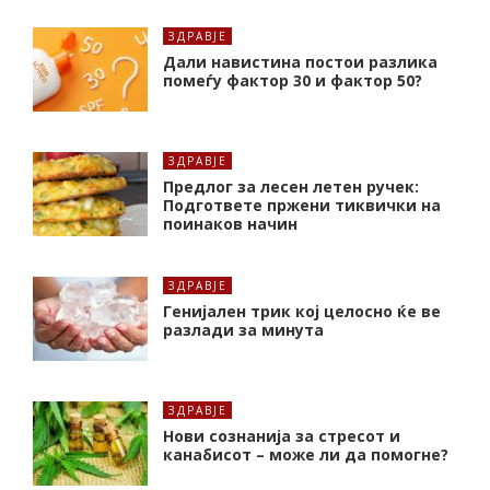
ЗДРАВЈЕ
Дали навистина постои разлика
помеѓу фактор 30 и фактор 50?
ЗДРАВЈЕ
Предлог за лесен летен ручек:
Подгответе пржени тиквички на
поинаков начин
ЗДРАВЈЕ
Генијален трик кој целосно ќе ве
разлади за минута
ЗДРАВЈЕ
Нови сознанија за стресот и
канабисот – може ли да помогне?