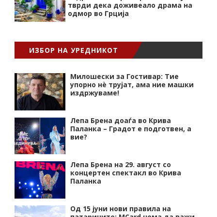
тврди дека доживеало драма на
одмор во Грција
ИЗБОР НА УРЕДНИКОТ
Милошески за Гостивар: Тие
упорно нѐ трујат, ама ние машки
издржуваме!
Лепа Брена доаѓа во Крива
Паланка – Градот е подготвен, а
вие?
Лепа Брена на 29. август со
концертен спектакл во Крива
Паланка
Од 15 јуни нови правила на
патарините: MCard нема да важи