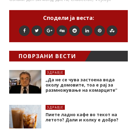
Сподели ја веста:
ПОВРЗАНИ ВЕСТИ
ЗДРАВЈЕ
„Да не се чува застоена вода
околу домовите, тоа е рај за
размножување на комарците“
ЗДРАВЈЕ
Пиете ладно кафе во текот на
летото? Дали и колку е добро?