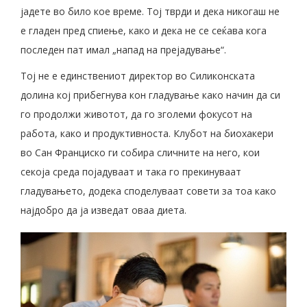
јадете во било кое време. Тој тврди и дека никогаш не
е гладен пред спиење, како и дека не се сеќава кога
последен пат имал „напад на прејадување“.
Тој не е единствениот директор во Силиконската
долина кој прибегнува кон гладување како начин да си
го продолжи животот, да го зголеми фокусот на
работа, како и продуктивноста. Клубот на биохакери
во Сан Франциско ги собира сличните на него, кои
секоја среда појадуваат и така го прекинуваат
гладувањето, додека споделуваат совети за тоа како
најдобро да ја изведат оваа диета.