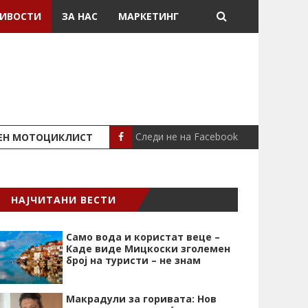
ИВОСТИ
ЗА НАС
МАРКЕТИНГ
Следи не на Facebook
ШЕН МОТОЦИКЛИСТ
СЕВЕРИНА ВО НИК
СЦЕНА
НАЈЧИТАНИ ВЕСТИ
Само вода и користат веце –
Каде виде Мицкоски зголемен
број на туристи – не знам
Макрадули за горивата: Нов