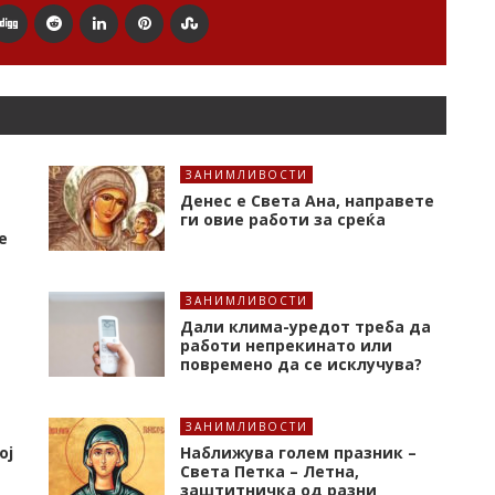
ЗАНИМЛИВОСТИ
Денес е Света Ана, направете
ги овие работи за среќа
е
ЗАНИМЛИВОСТИ
Дали клима-уредот треба да
работи непрекинато или
повремено да се исклучува?
ЗАНИМЛИВОСТИ
ој
Наближува голем празник –
Света Петка – Летна,
заштитничка од разни