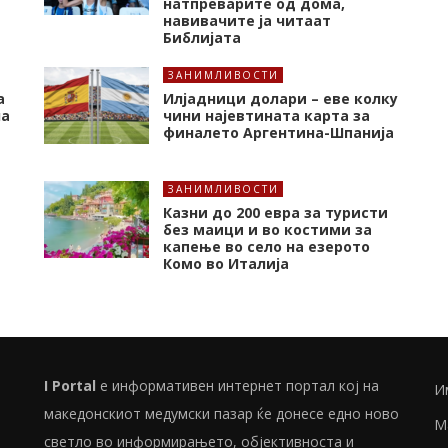
натпреварите од дома,
навивачите ја читаат
Библијата
ЗАНИМЛИВОСТИ
а
Илјадници долари – еве колку
на
чини најевтината карта за
финалето Аргентина-Шпанија
ЗАНИМЛИВОСТИ
Казни до 200 евра за туристи
без маици и во костими за
капење во село на езерото
Комо во Италија
I Portal
е информативен интернет портал кој на
И
македонскиот медумски пазар ќе донесе едно ново
М
светло во информирањето, објективноста и