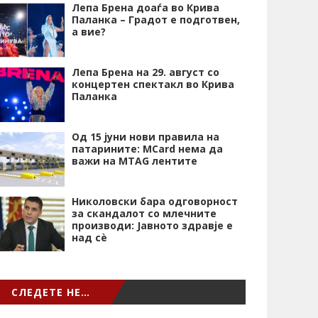
Лепа Брена доаѓа во Крива
Паланка – Градот е подготвен,
а вие?
Лепа Брена на 29. август со
концертен спектакл во Крива
Паланка
Од 15 јуни нови правила на
патарините: MCard нема да
важи на MTAG лентите
Николовски бара одговорност
за скандалот со млечните
производи: Јавното здравје е
над сѐ
СЛЕДЕТЕ НЕ…