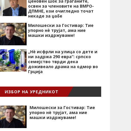
ценовен шок за граѓаните,
освен за членовите на ВМРО-
ДПМНЕ, кои очигледно точат
некаде за џабе
Милошески за Гостивар: Тие
упорно нѐ трујат, ама ние
машки издржуваме!
„Нѐ исфрли на улица со дете и
ни задржа 290 евра“: српско
семејство тврди дека
доживеало драма на одмор во
Грција
ИЗБОР НА УРЕДНИКОТ
Милошески за Гостивар: Тие
упорно нѐ трујат, ама ние
машки издржуваме!