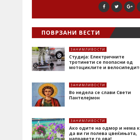
ПОВРЗАНИ ВЕСТИ
ЗАНИМЛИВОСТИ
Студија: Електричните
тротинети се поопасни од
мотоциклите и велосипедит
ЗАНИМЛИВОСТИ
Во недела се слави Свети
Пантелејмон
ЗАНИМЛИВОСТИ
Ако одите на одмор и нема к
да ви ги полева цвеќињата,
направете го ова!