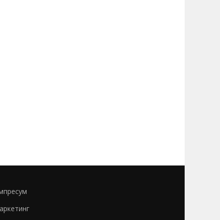
мпресум
аркетинг