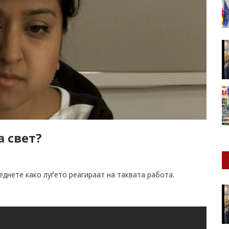
а свет?
еднете како луѓето реагираат на таквата работа.