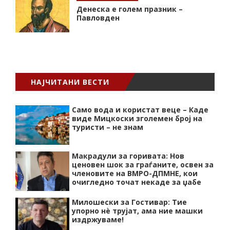
Денеска е голем празник –
Павловден
НАЈЧИТАНИ ВЕСТИ
Само вода и користат веце – Каде
виде Мицкоски зголемен број на
туристи – не знам
Макрадули за горивата: Нов
ценовен шок за граѓаните, освен за
членовите на ВМРО-ДПМНЕ, кои
очигледно точат некаде за џабе
Милошески за Гостивар: Тие
упорно нѐ трујат, ама ние машки
издржуваме!