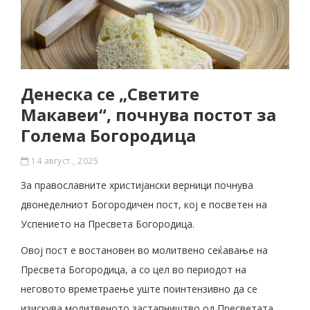
Денеска се „Светите
Макавеи“, почнува постот за
Голема Богородица
14 август , 2025
За православните христијански верници почнува
двонеделниот Богородичен пост, кој е посветен на
Успението на Пресвета Богородица.
Овој пост е востановен во молитвено сеќавање на
Пресвета Богородица, а со цел во периодот на
неговото времетраење уште поинтензивно да се
изискува молитвеното застапништво од Пресветата