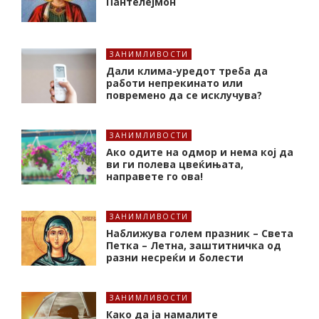
Пантелејмон
ЗАНИМЛИВОСТИ
Дали клима-уредот треба да
работи непрекинато или
повремено да се исклучува?
ЗАНИМЛИВОСТИ
Ако одите на одмор и нема кој да
ви ги полева цвеќињата,
направете го ова!
ЗАНИМЛИВОСТИ
Наближува голем празник – Света
Петка – Летна, заштитничка од
разни несреќи и болести
ЗАНИМЛИВОСТИ
Како да ја намалите