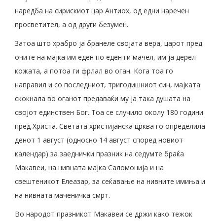
наредба на сирискиот цар Антиох, од едни наречен
просветител, а од други безумен.
Затоа што храбро ја бранеле својата вера, царот пред
очите на мајка им еден по еден ги мачел, им ја дерел
кожата, а потоа ги фрлал во оган. Кога тоа го
направил и со последниот, тригодишниот син, мајката
скокнала во оганот предаваќи му ја така душата на
својот единствен Бог. Тоа се случило околу 180 години
пред Христа. Светата христијанска црква го определила
денот 1 август (односно 14 август според новиот
календар) за заеднички празник на седумте браќа
Макавеи, на нивната мајка Саломонија и на
свештеникот Елеазар, за сеќавање на нивните имиња и
на нивната маченичка смрт.
Во народот празникот Макавеи се држи како тежок