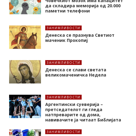
Човечкиот мозок има капацитет
да складира меморија од 20.000
паметни телефони
ЗАНИМЛИВОСТИ
Денеска се празнува Светиот
маченик Прокопиј
ЗАНИМЛИВОСТИ
Денеска се слави светата
великомаченичка Недела
ЗАНИМЛИВОСТИ
Аргентински суеверија –
претседателот ги гледа
натпреварите од дома,
навивачите ја читаат Библијата
ЗАНИМЛИВОСТИ