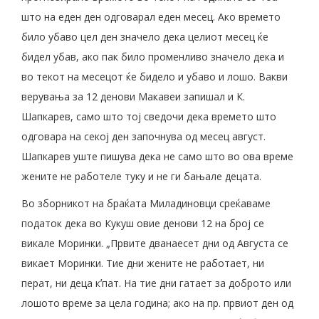
што на еден ден одговарал еден месец. Ако времето
било убаво цел ден значело дека целиот месец ќе
бидел убав, ако пак било променливо значело дека и
во текот на месецот ќе бидело и убаво и лошо. Вакви
верувања за 12 денови Макавеи запишал и К.
Шапкарев, само што тој сведочи дека времето што
одговара на секој ден започнува од месец август.
Шапкарев уште пишува дека не само што во ова време
жените не работеле туку и не ги бањале децата.
Во зборникот на браќата Миладиновци среќаваме
податок дека во Кукуш овие денови 12 на број се
викале Моринки. „Првите дванаесет дни од Августа се
викает Моринки. Тие дни жените не работает, ни
перат, ни деца кʼпат. На тие дни гатает за доброто или
лошото време за цела година; ако на пр. првиот ден од