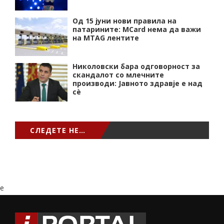
Од 15 јуни нови правила на
патарините: MCard нема да важи
на MTAG лентите
Николовски бара одговорност за
скандалот со млечните
производи: Јавното здравје е над
сѐ
СЛЕДЕТЕ НЕ…
e