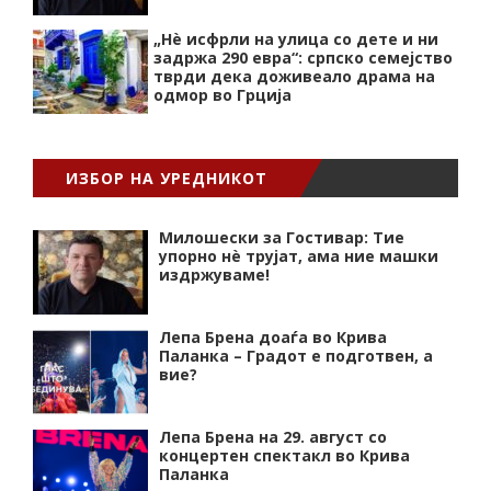
„Нѐ исфрли на улица со дете и ни
задржа 290 евра“: српско семејство
тврди дека доживеало драма на
одмор во Грција
ИЗБОР НА УРЕДНИКОТ
Милошески за Гостивар: Тие
упорно нѐ трујат, ама ние машки
издржуваме!
Лепа Брена доаѓа во Крива
Паланка – Градот е подготвен, а
вие?
Лепа Брена на 29. август со
концертен спектакл во Крива
Паланка