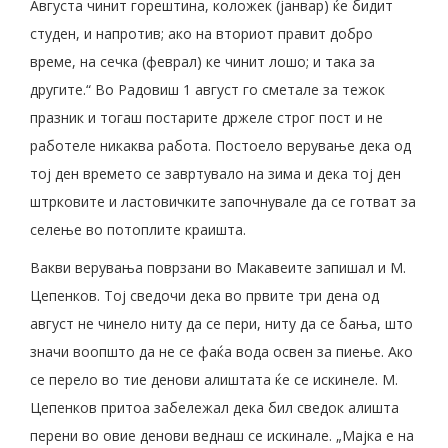
Августа чинит горештина, коложек (јанвар) ќе бидит
студен, и напротив; ако на вториот правит добро
време, на сечка (феврал) ке чинит лошо; и така за
другите.“ Во Радовиш 1 август го сметале за тежок
празник и тогаш постарите држеле строг пост и не
работеле никаква работа. Постоело верување дека од
тој ден времето се завртувало на зима и дека тој ден
штрковите и ластовичките започнувале да се готват за
селење во потоплите краишта.
Вакви верувања поврзани во Макавеите запишал и М.
Цепенков. Тој сведочи дека во првите три дена од
август не чинело ниту да се пери, ниту да се бања, што
значи воопшто да не се фаќа вода освен за пиење. Ако
се перело во тие денови алиштата ќе се искинеле. М.
Цепенков притоа забележал дека бил сведок алишта
перени во овие денови веднаш се искинале. „Мајка е на