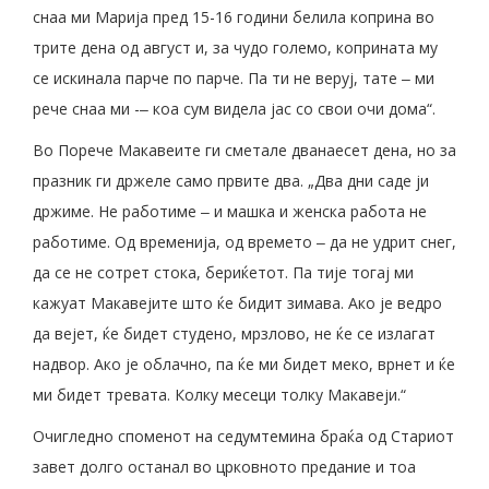
снаа ми Марија пред 15-16 години белила коприна во
трите дена од август и, за чудо големо, коприната му
се искинала парче по парче. Па ти не веруј, тате ‒ ми
рече снаа ми -‒ коа сум видела јас со свои очи дома“.
Во Порече Макавеите ги сметале дванаесет дена, но за
празник ги држеле само првите два. „Два дни саде ји
држиме. Не работиме ‒ и машка и женска работа не
работиме. Од временија, од времето ‒ да не удрит снег,
да се не сотрет стока, бериќетот. Па тије тогај ми
кажуат Макавејите што ќе бидит зимава. Ако је ведро
да вејет, ќе бидет студено, мрзлово, не ќе се излагат
надвор. Ако је облачно, па ќе ми бидет меко, врнет и ќе
ми бидет тревата. Колку месеци толку Макавеји.“
Очигледно споменот на седумтемина браќа од Стариот
завет долго останал во црковното предание и тоа