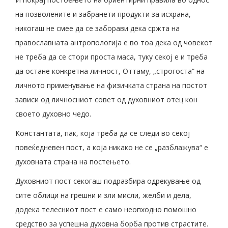
на позволените и забранети продукти за исхрана,
никогаш не смее да се заборави дека сржта на
православната антропологија е во тоа дека од човекот
не треба да се стори проста маса, туку секој е и треба
да остане конкретна личност, Оттаму, „строгоста“ на
личното применување на физичката страна на постот
зависи од личносниот совет од духовниот отец кон
своето духовно чедо.
Константата, пак, која треба да се следи во секој
повеќедневен пост, а која никако не се „разблажува“ е
духовната страна на постењето.
Духовниот пост секогаш подразбира одрекување од
сите облици на грешни и зли мисли, желби и дела,
додека телесниот пост е само неопходно помошно
средство за успешна духовна борба против страстите.