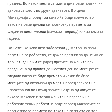
празник. Во некои места се смета дека овие празнични
денови се шест, во други дванаесет. Во цела
Македонија според тоа какво ќе биде времето во
текот на овие денови се прогнозира времето за
следните шест месеци (зимскиот период) или за целата
година.
Во Велешко како што забележал Д. Матов на први
август не се работело, се држел празник за да не им се
трошат (да не им се јадат) прстите на жените при
предење, а од првиот до шестиот ден во месецот се
гледало какво ќе биде времето и какви ќе биле
месеците од октомври до март. Според записот на Е.
Спространов во Охрид првите 12 дена од август се
викале Макавеи и тогаш жените не переле и не
работеле тешки работи. И овде според Макавеите се
прогнозирало времето во текот на годината со тоа