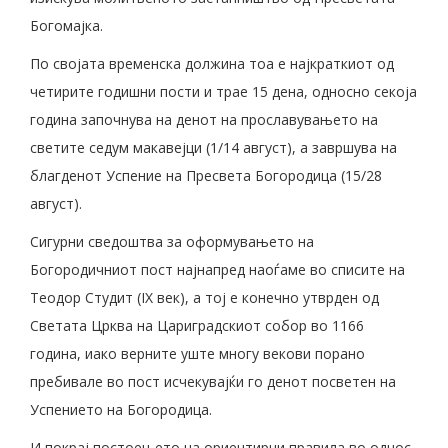
Богомајка.
По својата временска должина тоа е најкраткиот од
четирите годишни пости и трае 15 дена, односно секоја
година започнува на денот на прославувањето на
светите седум макавејци (1/14 август), а завршува на
благденот Успение на Пресвета Богородица (15/28
август).
Сигурни сведоштва за оформувањето на
Богородичниот пост најнапред наоѓаме во списите на
Теодор Студит (IX век), а тој е конечно утврден од
Светата Црква на Цариградскиот собор во 1166
година, иако верните уште многу векови порано
пребивале во пост исчекувајќи го денот посветен на
Успението на Богородица.
И покрај постоењето на ориентирни правила во однос