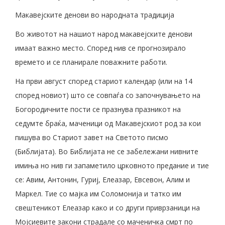
Макавејските денови во народната традиција
Во животот на нашиот народ макавејските денови
имаат важно место. Според нив се прогнозирало
времето и се планирале поважните работи.
На први август според стариот календар (или на 14
според новиот) што се совпаѓа со започнувањето на
Богородичните пости се празнува празникот на
седумте браќа, маченици од Макавејскиот род за кои
пишува во Стариот завет на Светото писмо
(Библијата). Во Библијата не се забележани нивните
имиња но нив ги запаметило црковното предание и тие
се: Авим, Антонин, Гуриј, Елеазар, Евсевон, Алим и
Маркел. Тие со мајка им Соломонија и татко им
свештеникот Елеазар како и со други приврзаници на
Мојсиевите закони страдале со маченичка смрт по