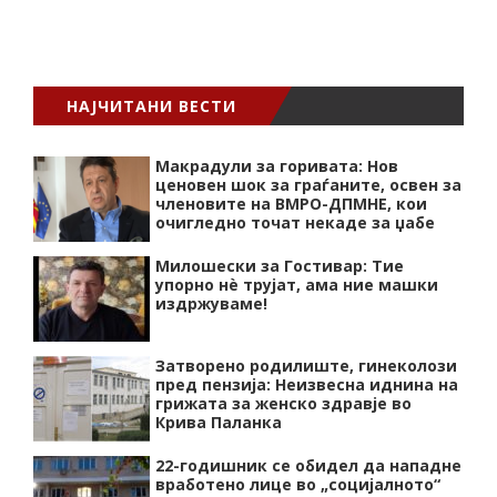
НАЈЧИТАНИ ВЕСТИ
Макрадули за горивата: Нов
ценовен шок за граѓаните, освен за
членовите на ВМРО-ДПМНЕ, кои
очигледно точат некаде за џабе
Милошески за Гостивар: Тие
упорно нѐ трујат, ама ние машки
издржуваме!
Затворено родилиште, гинеколози
пред пензија: Неизвесна иднина на
грижата за женско здравје во
Крива Паланка
22-годишник се обидел да нападне
вработено лице во „социјалното“