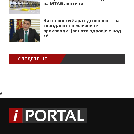
на MTAG лентите
Николовски бара одговорност за
скандалот со млечните
производи: Јавното здравје е над
сѐ
СЛЕДЕТЕ НЕ…
e