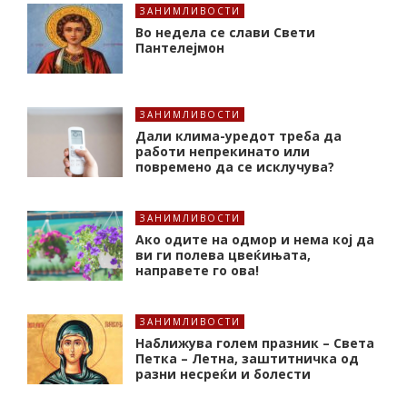
ЗАНИМЛИВОСТИ
Во недела се слави Свети
Пантелејмон
ЗАНИМЛИВОСТИ
Дали клима-уредот треба да
работи непрекинато или
повремено да се исклучува?
ЗАНИМЛИВОСТИ
Ако одите на одмор и нема кој да
ви ги полева цвеќињата,
направете го ова!
ЗАНИМЛИВОСТИ
Наближува голем празник – Света
Петка – Летна, заштитничка од
разни несреќи и болести