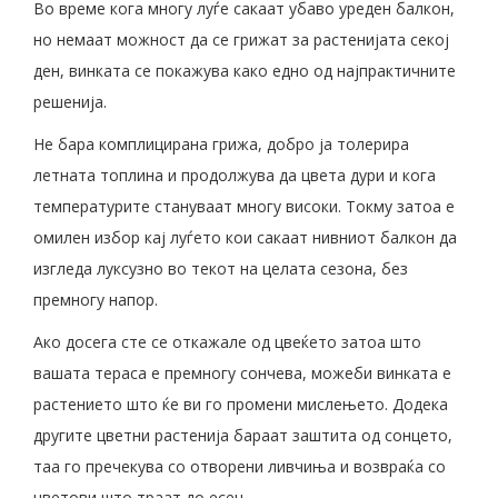
Во време кога многу луѓе сакаат убаво уреден балкон,
но немаат можност да се грижат за растенијата секој
ден, винката се покажува како едно од најпрактичните
решенија.
Не бара комплицирана грижа, добро ја толерира
летната топлина и продолжува да цвета дури и кога
температурите стануваат многу високи. Токму затоа е
омилен избор кај луѓето кои сакаат нивниот балкон да
изгледа луксузно во текот на целата сезона, без
премногу напор.
Ако досега сте се откажале од цвеќето затоа што
вашата тераса е премногу сончева, можеби винката е
растението што ќе ви го промени мислењето. Додека
другите цветни растенија бараат заштита од сонцето,
таа го пречекува со отворени ливчиња и возвраќа со
цветови што траат до есен.