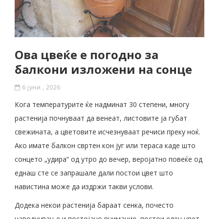
Ова цвеќе е погодно за
балкони изложени на сонце
6 јуни , 2026
Кога температурите ќе надминат 30 степени, многу
растенија почнуваат да венеат, листовите ја губат
свежината, а цветовите исчезнуваат речиси преку ноќ.
Ако имате балкон свртен кон југ или тераса каде што
сонцето „удира“ од утро до вечер, веројатно повеќе од
еднаш сте се запрашале дали постои цвет што
навистина може да издржи такви услови.
Додека некои растенија бараат сенка, почесто
наводнување и постојано внимание, постои еден цвет