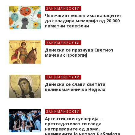
ЗАНИМЛИВОСТИ
Човечкиот мозок има капацитет
да складира меморија од 20.000
паметни телефони
ЗАНИМЛИВОСТИ
Денеска се празнува Светиот
маченик Прокопиј
ЗАНИМЛИВОСТИ
Денеска се слави светата
великомаченичка Недела
ЗАНИМЛИВОСТИ
Аргентински суеверија –
претседателот ги гледа
натпреварите од дома,
навивачите ја читаат Библијата