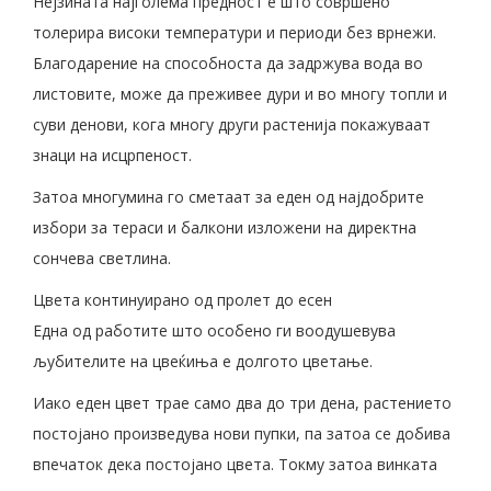
Нејзината најголема предност е што совршено
толерира високи температури и периоди без врнежи.
Благодарение на способноста да задржува вода во
листовите, може да преживее дури и во многу топли и
суви денови, кога многу други растенија покажуваат
знаци на исцрпеност.
Затоа многумина го сметаат за еден од најдобрите
избори за тераси и балкони изложени на директна
сончева светлина.
Цвета континуирано од пролет до есен
Една од работите што особено ги воодушевува
љубителите на цвеќиња е долгото цветање.
Иако еден цвет трае само два до три дена, растението
постојано произведува нови пупки, па затоа се добива
впечаток дека постојано цвета. Токму затоа винката