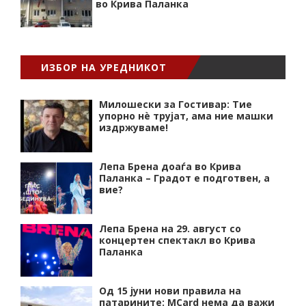
во Крива Паланка
ИЗБОР НА УРЕДНИКОТ
Милошески за Гостивар: Тие
упорно нѐ трујат, ама ние машки
издржуваме!
Лепа Брена доаѓа во Крива
Паланка – Градот е подготвен, а
вие?
Лепа Брена на 29. август со
концертен спектакл во Крива
Паланка
Од 15 јуни нови правила на
патарините: MCard нема да важи