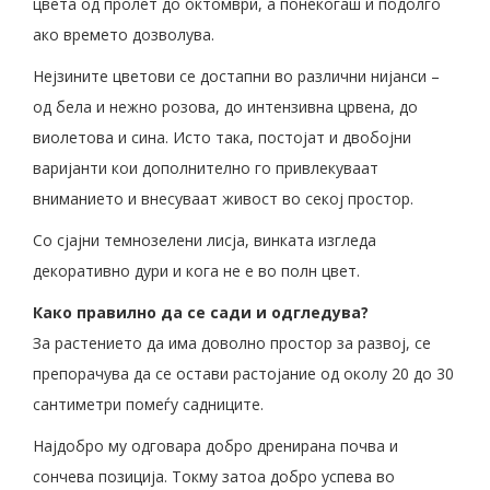
цвета од пролет до октомври, а понекогаш и подолго
ако времето дозволува.
Нејзините цветови се достапни во различни нијанси –
од бела и нежно розова, до интензивна црвена, до
виолетова и сина. Исто така, постојат и двобојни
варијанти кои дополнително го привлекуваат
вниманието и внесуваат живост во секој простор.
Со сјајни темнозелени лисја, винката изгледа
декоративно дури и кога не е во полн цвет.
Како правилно да се сади и одгледува?
За растението да има доволно простор за развој, се
препорачува да се остави растојание од околу 20 до 30
сантиметри помеѓу садниците.
Најдобро му одговара добро дренирана почва и
сончева позиција. Токму затоа добро успева во