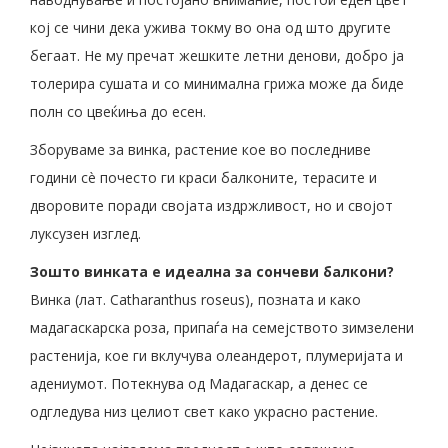
кој се чини дека ужива токму во она од што другите
бегаат. Не му пречат жешките летни денови, добро ја
толерира сушата и со минимална грижа може да биде
полн со цвеќиња до есен.
Зборуваме за винка, растение кое во последниве
години сè почесто ги краси балконите, терасите и
дворовите поради својата издржливост, но и својот
луксузен изглед.
Зошто винката е идеална за сончеви балкони?
Винка (лат. Catharanthus roseus), позната и како
мадагаскарска роза, припаѓа на семејството зимзелени
растенија, кое ги вклучува олеандерот, плумеријата и
адениумот. Потекнува од Мадагаскар, а денес се
одгледува низ целиот свет како украсно растение.