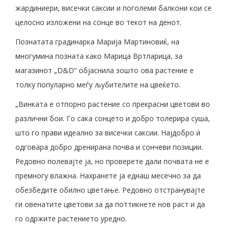
жардиниери, висечки саксии и поголеми балкони кои се
целосно изложени на сонце во текот на денот.
Познатата градинарка Марија Мартиновиќ, на
многумина позната како Марица Вртларица, за
магазинот „D&D“ објаснила зошто ова растение е
толку популарно меѓу љубителите на цвеќето.
„Винката е отпорно растение со прекрасни цветови во
различни бои. Го сака сонцето и добро толерира суша,
што го прави идеално за висечки саксии. Најдобро ѝ
одговара добро дренирана почва и сончеви позиции.
Редовно полевајте ја, но проверете дали почвата не е
премногу влажна. Нахранете ја еднаш месечно за да
обезбедите обилно цветање. Редовно отстранувајте
ги овенатите цветови за да поттикнете нов раст и да
го одржите растението уредно.