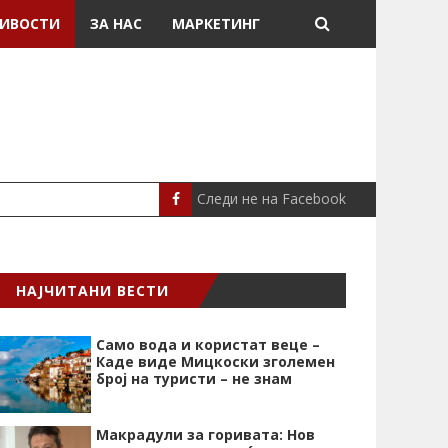
ИВОСТИ
ЗА НАС
МАРКЕТИНГ
Следи не на Facebook
МЕСИ ДОНИРАШЕ 8
СПОРТ
НАЈЧИТАНИ ВЕСТИ
Само вода и користат веце –
Каде виде Мицкоски зголемен
број на туристи – не знам
Макрадули за горивата: Нов