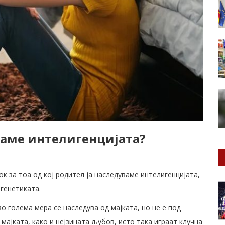
ваме интелигенцијата?
к за тоа од кој родител ја наследуваме интелигенцијата,
 генетиката.
 голема мера се наследува од мајката, но не е под
мајката, како и нејзината љубов, исто така играат клучна