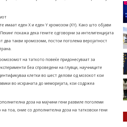
омот
е имаат еден X и еден Y хромозом (XY). Како што објави
Пекинг покажа дека гените одговорни за интелигенцијата
ат два такви хромозоми, постои поголема веројатност
трана.
хромозомот на таткото повеќе придонесуваат за
експерименти беа спроведени на глувци, научниците
идентификуваа клетки во шест делови од мозокот кои
авики во исхраната до меморијата, кои содржеа
дополнителна доза на мајчини гени развиле поголеми
 на тоа, оние со дополнителна доза на татковски гени