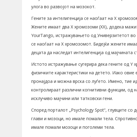
улога во развојот на мозокот.
Гените за интелигенција се наоѓаат на X хромоз
Жените имаат два X хромозоми (XX), додека мажит
YourTango, истражувањето од Универзитетот во 
се наоѓаат на X хромозомот. Бидејќи жените има
децата да наследат интелигенција од мајчината с
Истото истражување сугерира дека гените од Y 
физичките карактеристики на детето. Иако овие 
пронајдоа и можна врска со луѓето. Имено, тие 
контролираат различни когнитивни функции, од н
исклучиво мајчини или татковски гени.
Според порталот „Psychology Spot“, глувците со 
глави и мозоци, но имале помали тела. Спротивно
имале помали мозоци и поголеми тела.