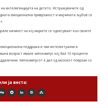
 на интелигенцијата на детето. Истражувачите од
дната емоционална приврзаност и мајчината љубов се
т.
ирале начинот на кој мајките се однесуваат кон своите
 емоционална поддршка и чии интелектуални и
ишна возраст имале хипокампус кој бил 10 проценти
ддалечени. Хипокампусот е дел од мозокот поврзан со
ли ја веста: