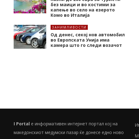
без маици и во костими за
капење во село на езерото
Комо во Италија
ЗАНИМЛИВОСТИ
Од денес, секој нов автомобил
во Европската Унија има
камера што го следи возачот
I Portal
е информативен интернет портал кој на
И
македонскиот медумски пазар ќе донесе едно ново
М