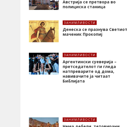
Австрија се претвора во
полициска станица
ЗАНИМЛИВОСТИ
Денеска се празнува Светио
маченик Прокопиј
ЗАНИМЛИВОСТИ
Аргентински суеверија –
претседателот ги гледа
натпреварите од дома,
навивачите ја читаат
Библијата
ЗАНИМЛИВОСТИ
Нема дебели, тетовирани,