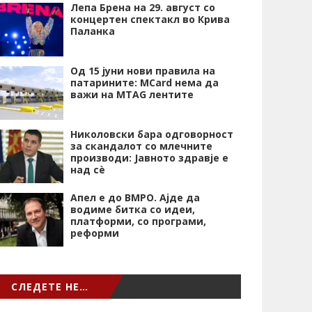
Лепа Брена на 29. август со
концертен спектакл во Крива
Паланка
Од 15 јуни нови правила на
патарините: MCard нема да
важи на MTAG лентите
Николовски бара одговорност
за скандалот со млечните
производи: Јавното здравје е
над сѐ
Апел е до ВМРО. Ајде да
водиме битка со идеи,
платформи, со програми,
реформи
СЛЕДЕТЕ НЕ…