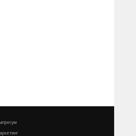
мпресум
аркетинг