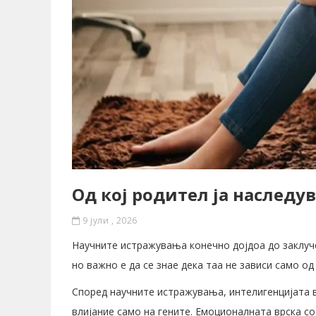
Од кој родител ја наследу
9 јули , 2026
Научните истражувања конечно дојдоа до заклучо
но важно е да се знае дека таа не зависи само од
Според научните истражувања, интелигенцијата во
влијание само на гените. Емоционалната врска со 