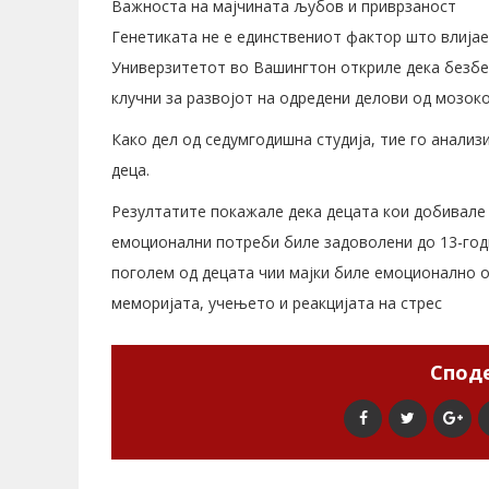
Важноста на мајчината љубов и приврзаност
Генетиката не е единствениот фактор што влијае
Универзитетот во Вашингтон откриле дека безбе
клучни за развојот на одредени делови од мозоко
Како дел од седумгодишна студија, тие го анализ
деца.
Резултатите покажале дека децата кои добивале
емоционални потреби биле задоволени до 13-год
поголем од децата чии мајки биле емоционално о
меморијата, учењето и реакцијата на стрес
Споде