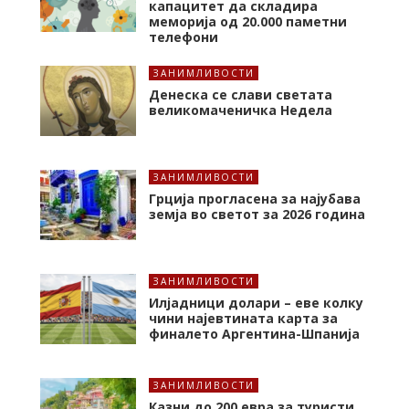
капацитет да складира
меморија од 20.000 паметни
телефони
ЗАНИМЛИВОСТИ
т
Денеска се слави светата
великомаченичка Недела
ЗАНИМЛИВОСТИ
Грција прогласена за најубава
земја во светот за 2026 година
ЗАНИМЛИВОСТИ
Илјадници долари – еве колку
чини најевтината карта за
финалето Аргентина-Шпанија
ЗАНИМЛИВОСТИ
Казни до 200 евра за туристи