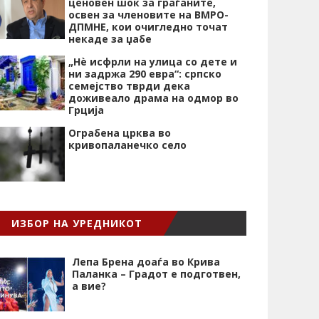
ценовен шок за граѓаните,
освен за членовите на ВМРО-
ДПМНЕ, кои очигледно точат
некаде за џабе
„Нѐ исфрли на улица со дете и
ни задржа 290 евра“: српско
семејство тврди дека
доживеало драма на одмор во
Грција
Ограбена црква во
кривопаланечко село
ИЗБОР НА УРЕДНИКОТ
Лепа Брена доаѓа во Крива
Паланка – Градот е подготвен,
а вие?