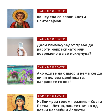
ЗАНИМЛИВОСТИ
Во недела се слави Свети
Пантелејмон
ЗАНИМЛИВОСТИ
Дали клима-уредот треба да
работи непрекинато или
повремено да се исклучува?
ЗАНИМЛИВОСТИ
Ако одите на одмор и нема кој да
ви ги полева цвеќињата,
направете го ова!
ЗАНИМЛИВОСТИ
Наближува голем празник – Света
Петка – Летна, заштитничка од
разни несреќи и болести