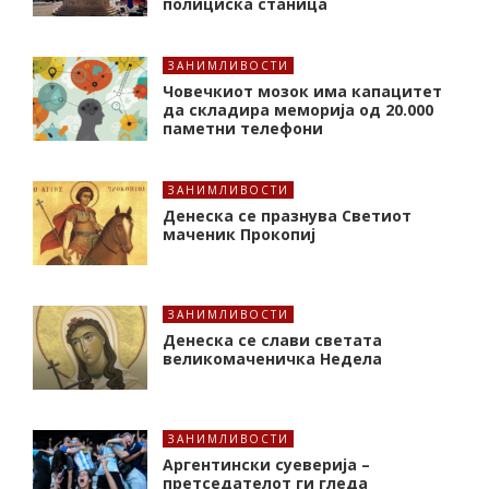
полициска станица
ЗАНИМЛИВОСТИ
Човечкиот мозок има капацитет
да складира меморија од 20.000
паметни телефони
ЗАНИМЛИВОСТИ
Денеска се празнува Светиот
маченик Прокопиј
ЗАНИМЛИВОСТИ
Денеска се слави светата
великомаченичка Недела
ЗАНИМЛИВОСТИ
Аргентински суеверија –
претседателот ги гледа