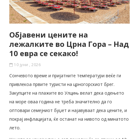
Објавени цените на
лежалките во Црна Гора – Над
10 евра се секако!
10 јуни , 2026
Сончевото време и пријатните температури веќе ги
привлекоа првите туристи на црногорскиот брег.
Закупците на плажите во Улцињ велат дека одењето
на море оваа година не треба значително да го
оптовари семејниот буџет и најавуваат дека цените, и
покрај инфлацијата, ќе останат на нивото од минатото
лето.