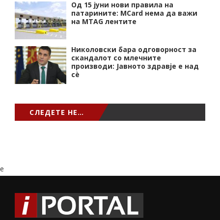
Од 15 јуни нови правила на
патарините: MCard нема да важи
на MTAG лентите
Николовски бара одговорност за
скандалот со млечните
производи: Јавното здравје е над
сѐ
СЛЕДЕТЕ НЕ…
e