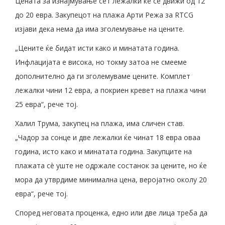
Цената за изнајмување сет лежалки ќе се движи од 12
до 20 евра. Закупецот на плажа Арти Режа за RTCG
изјави дека нема да има зголемување на цените.
„Цените ќе бидат исти како и минатата година.
Инфлацијата е висока, но токму затоа не смееме
дополнително да ги зголемуваме цените. Комплет
лежалки чини 12 евра, а покриен кревет на плажа чини
25 евра“, рече тој.
Халил Трума, закупец на плажа, има сличен став.
„Чадор за сонце и две лежалки ќе чинат 18 евра оваа
година, исто како и минатата година. Закупците на
плажата сè уште не одржале состанок за цените, но ќе
мора да утврдиме минимална цена, веројатно околу 20
евра“, рече тој.
Според неговата проценка, едно или две лица треба да