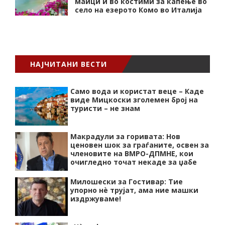
маици и во костими за капење во
село на езерото Комо во Италија
НАЈЧИТАНИ ВЕСТИ
Само вода и користат веце – Каде
виде Мицкоски зголемен број на
туристи – не знам
Макрадули за горивата: Нов
ценовен шок за граѓаните, освен за
членовите на ВМРО-ДПМНЕ, кои
очигледно точат некаде за џабе
Милошески за Гостивар: Тие
упорно нѐ трујат, ама ние машки
издржуваме!