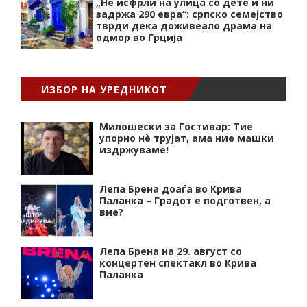
„Нѐ исфрли на улица со дете и ни
задржа 290 евра“: српско семејство
тврди дека доживеало драма на
одмор во Грција
ИЗБОР НА УРЕДНИКОТ
Милошески за Гостивар: Тие
упорно нѐ трујат, ама ние машки
издржуваме!
Лепа Брена доаѓа во Крива
Паланка – Градот е подготвен, а
вие?
Лепа Брена на 29. август со
концертен спектакл во Крива
Паланка