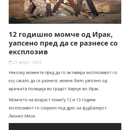
12 годишно момче од Ирак,
уапсено пред да се разнесe со
експлозив
22 август , 2016
Неколку моменти пред да го активира експлозивот со
кој сакало да се разнесе, момче било уапсено од
ирачката полиција во градот Киркук во Ирак.
Момчето на возраст помеѓу 12 и 13 години
експлозивот го сокрило под дрес на фудбалерот
Лионел Меси.