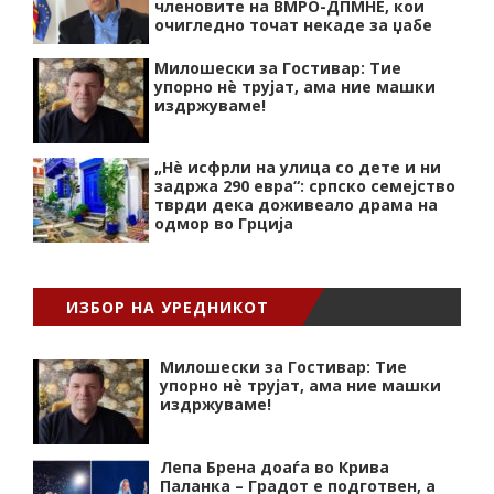
членовите на ВМРО-ДПМНЕ, кои
очигледно точат некаде за џабе
Милошески за Гостивар: Тие
упорно нѐ трујат, ама ние машки
издржуваме!
„Нѐ исфрли на улица со дете и ни
задржа 290 евра“: српско семејство
тврди дека доживеало драма на
одмор во Грција
ИЗБОР НА УРЕДНИКОТ
Милошески за Гостивар: Тие
упорно нѐ трујат, ама ние машки
издржуваме!
Лепа Брена доаѓа во Крива
Паланка – Градот е подготвен, а