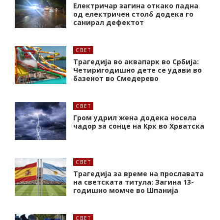
Електричар загина откако падна
од електричен столб додека го
санирал дефектот
СВЕТ
Трагедија во аквапарк во Србија:
Четиригодишно дете се удави во
базенот во Смедерево
СВЕТ
Гром удрил жена додека носела
чадор за сонце на Крк во Хрватска
СВЕТ
Трагедија за време на прославата
на светската титула: Загина 13-
годишно момче во Шпанија
СВЕТ