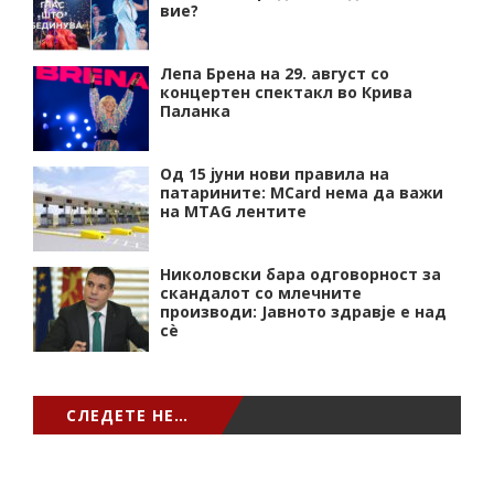
вие?
Лепа Брена на 29. август со
концертен спектакл во Крива
Паланка
Од 15 јуни нови правила на
патарините: MCard нема да важи
на MTAG лентите
Николовски бара одговорност за
скандалот со млечните
производи: Јавното здравје е над
сѐ
СЛЕДЕТЕ НЕ…