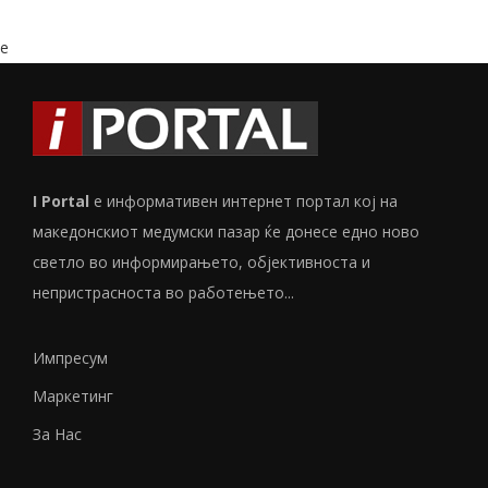
e
I Portal
е информативен интернет портал кој на
македонскиот медумски пазар ќе донесе едно ново
светло во информирањето, објективноста и
непристрасноста во работењето...
Импресум
Маркетинг
За Нас