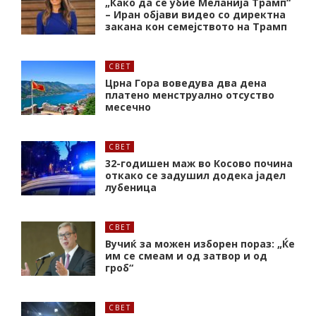
„Како да се убие Меланија Трамп“
– Иран објави видео со директна
закана кон семејството на Трамп
СВЕТ
Црна Гора воведува два дена
платено менструално отсуство
месечно
СВЕТ
32-годишен маж во Косово почина
откако се задушил додека јадел
лубеница
СВЕТ
Вучиќ за можен изборен пораз: „Ќе
им се смеам и од затвор и од
гроб“
СВЕТ