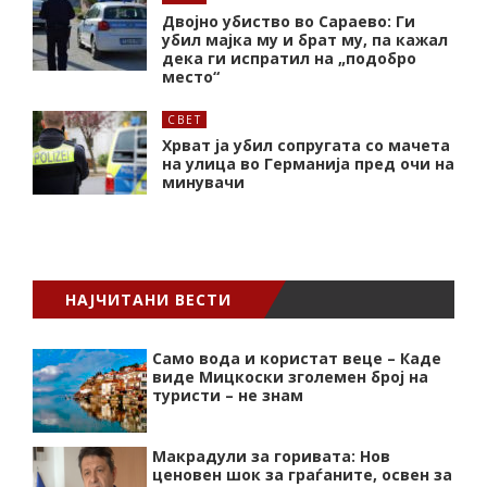
Двојно убиство во Сараево: Ги
убил мајка му и брат му, па кажал
дека ги испратил на „подобро
место“
СВЕТ
Хрват ја убил сопругата со мачета
на улица во Германија пред очи на
минувачи
НАЈЧИТАНИ ВЕСТИ
Само вода и користат веце – Каде
виде Мицкоски зголемен број на
туристи – не знам
Макрадули за горивата: Нов
ценовен шок за граѓаните, освен за