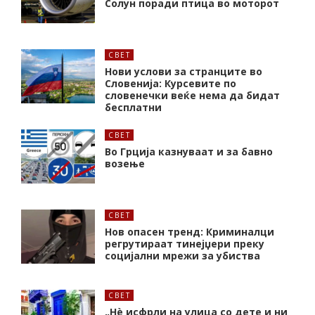
Солун поради птица во моторот
СВЕТ
Нови услови за странците во
Словенија: Курсевите по
словенечки веќе нема да бидат
бесплатни
СВЕТ
Во Грција казнуваат и за бавно
возење
СВЕТ
Нов опасен тренд: Криминалци
регрутираат тинејџери преку
социјални мрежи за убиства
СВЕТ
„Нѐ исфрли на улица со дете и ни