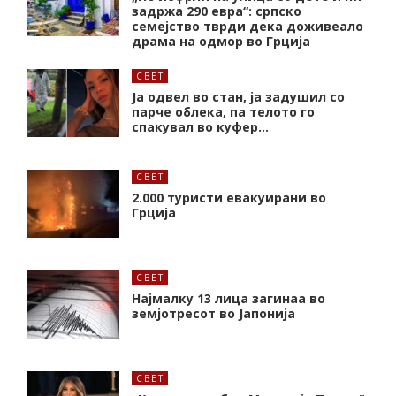
задржа 290 евра“: српско
семејство тврди дека доживеало
драма на одмор во Грција
СВЕТ
Ја одвел во стан, ја задушил со
парче облека, па телото го
спакувал во куфер…
СВЕТ
2.000 туристи евакуирани во
Грција
СВЕТ
Најмалку 13 лица загинаа во
земјотресот во Јапонија
СВЕТ