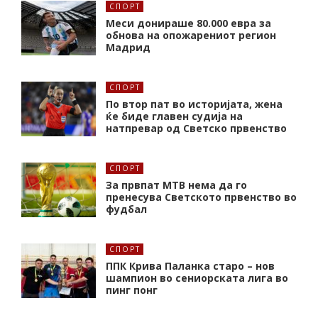
СПОРТ
Меси донираше 80.000 евра за
обнова на опожарениот регион
Мадрид
СПОРТ
По втор пат во историјата, жена
ќе биде главен судија на
натпревар од Светско првенство
СПОРТ
За првпат МТВ нема да го
пренесува Светското првенство во
фудбал
СПОРТ
ППК Крива Паланка старо – нов
шампион во сениорската лига во
пинг понг