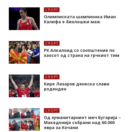
СПОРТ
Олимписката шампионка Иман
Калифa е биолошки маж
СПОРТ
РК Алкалоид со соопштение по
хаосот од страна на грчкиот тим
СПОРТ
Кире Лазаров денеска слави
роденден
СПОРТ
Од хуманитарниот меч Бугарија –
Македонија собрани над 60.000
евра за Кочани