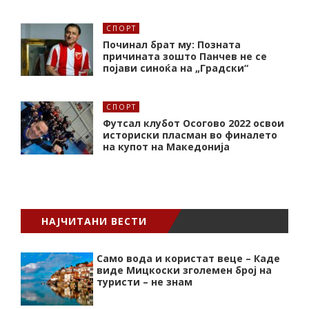
СПОРТ
Починал брат му: Позната
причината зошто Панчев не се
појави синоќа на „Градски“
СПОРТ
Футсал клубот Осогово 2022 освои
историски пласман во финалето
на купот на Македонија
НАЈЧИТАНИ ВЕСТИ
Само вода и користат веце – Каде
виде Мицкоски зголемен број на
туристи – не знам