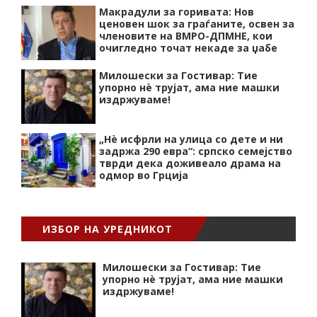
Макрадули за горивата: Нов
ценовен шок за граѓаните, освен за
членовите на ВМРО-ДПМНЕ, кои
очигледно точат некаде за џабе
Милошески за Гостивар: Тие
упорно нѐ трујат, ама ние машки
издржуваме!
„Нѐ исфрли на улица со дете и ни
задржа 290 евра“: српско семејство
тврди дека доживеало драма на
одмор во Грција
ИЗБОР НА УРЕДНИКОТ
Милошески за Гостивар: Тие
упорно нѐ трујат, ама ние машки
издржуваме!