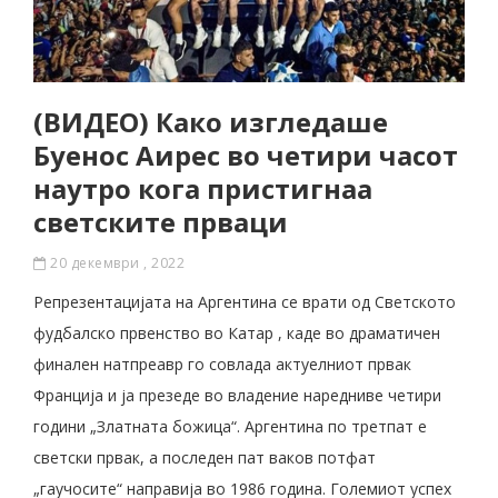
(ВИДЕО) Како изгледаше
Буенос Аирес во четири часот
наутро кога пристигнаа
светските прваци
20 декември , 2022
Репрезентацијата на Аргентина се врати од Светското
фудбалско првенство во Катар , каде во драматичен
финален натпреавр го совлада актуелниот првак
Франција и ја презеде во владение наредниве четири
години „Златната божица“. Аргентина по третпат е
светски првак, а последен пат ваков потфат
„гаучосите“ направија во 1986 година. Големиот успех