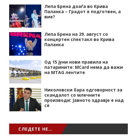
Лепа Брена доаѓа во Крива
Паланка – Градот е подготвен, а
вие?
Лепа Брена на 29. август со
концертен спектакл во Крива
Паланка
Од 15 јуни нови правила на
патарините: MCard нема да важи
на MTAG лентите
Николовски бара одговорност за
скандалот со млечните
производи: Јавното здравје е над
сѐ
СЛЕДЕТЕ НЕ…