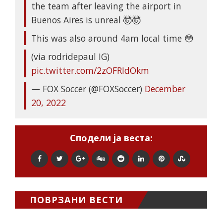
the team after leaving the airport in
Buenos Aires is unreal 🤯🤯
This was also around 4am local time 😳
(via rodridepaul IG)
pic.twitter.com/2zOFRIdOkm
— FOX Soccer (@FOXSoccer)
December
20, 2022
Сподели ја веста:
ПОВРЗАНИ ВЕСТИ