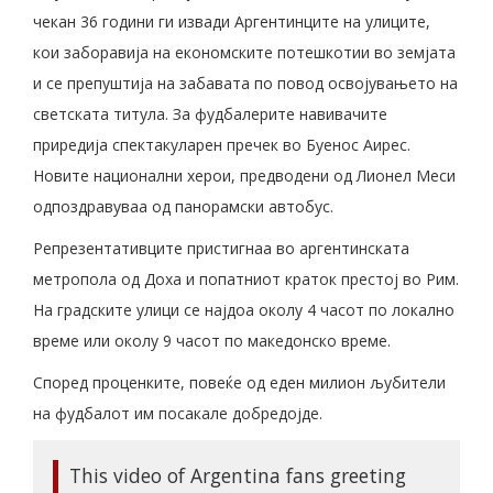
чекан 36 години ги извади Аргентинците на улиците,
кои заборавија на економските потешкотии во земјата
и се препуштија на забавата по повод освојувањето на
светската титула. За фудбалерите навивачите
приредија спектакуларен пречек во Буенос Аирес.
Новите национални херои, предводени од Лионел Меси
одпоздравуваа од панорамски автобус.
Репрезентативците пристигнаа во аргентинската
метропола од Доха и попатниот краток престој во Рим.
На градските улици се најдоа околу 4 часот по локално
време или околу 9 часот по македонско време.
Според проценките, повеќе од еден милион љубители
на фудбалот им посакале добредојде.
This video of Argentina fans greeting