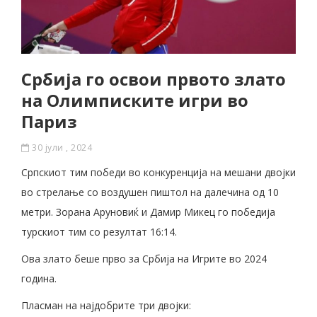
Србија го освои првото злато
на Олимписките игри во
Париз
30 јули , 2024
Српскиот тим победи во конкуренција на мешани двојки
во стрелање со воздушен пиштол на далечина од 10
метри. Зорана Аруновиќ и Дамир Микец го победија
турскиот тим со резултат 16:14.
Ова злато беше прво за Србија на Игрите во 2024
година.
Пласман на најдобрите три двојки: