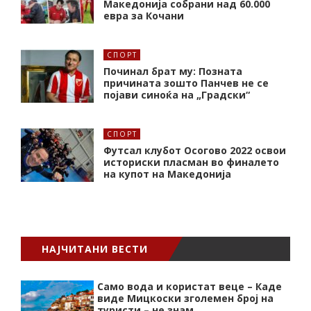
Македонија собрани над 60.000
евра за Кочани
СПОРТ
Починал брат му: Позната
причината зошто Панчев не се
појави синоќа на „Градски“
СПОРТ
Футсал клубот Осогово 2022 освои
историски пласман во финалето
на купот на Македонија
НАЈЧИТАНИ ВЕСТИ
Само вода и користат веце – Каде
виде Мицкоски зголемен број на
туристи – не знам