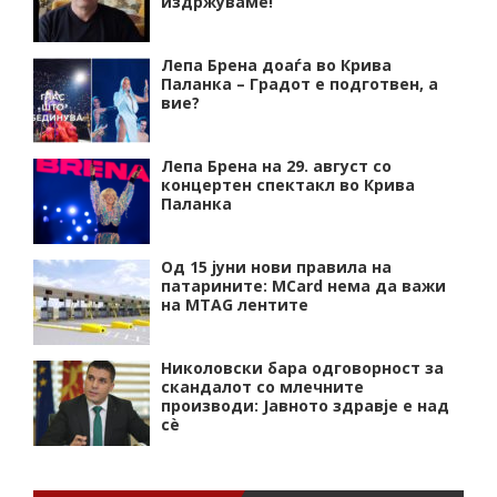
издржуваме!
Лепа Брена доаѓа во Крива
Паланка – Градот е подготвен, а
вие?
Лепа Брена на 29. август со
концертен спектакл во Крива
Паланка
Од 15 јуни нови правила на
патарините: MCard нема да важи
на MTAG лентите
Николовски бара одговорност за
скандалот со млечните
производи: Јавното здравје е над
сѐ