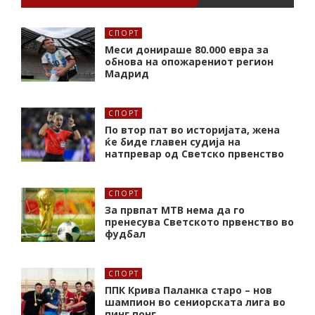
СПОРТ
Меси донираше 80.000 евра за
обнова на опожарениот регион
Мадрид
СПОРТ
По втор пат во историјата, жена
ќе биде главен судија на
натпревар од Светско првенство
СПОРТ
За првпат МТВ нема да го
пренесува Светското првенство во
фудбал
СПОРТ
ППК Крива Паланка старо – нов
шампион во сениорската лига во
пинг понг