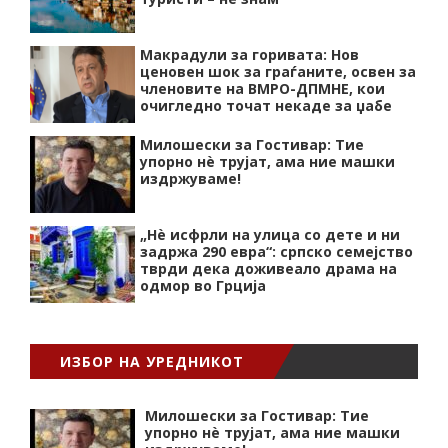
Макрадули за горивата: Нов
ценовен шок за граѓаните, освен за
членовите на ВМРО-ДПМНЕ, кои
очигледно точат некаде за џабе
Милошески за Гостивар: Тие
упорно нѐ трујат, ама ние машки
издржуваме!
„Нѐ исфрли на улица со дете и ни
задржа 290 евра“: српско семејство
тврди дека доживеало драма на
одмор во Грција
ИЗБОР НА УРЕДНИКОТ
Милошески за Гостивар: Тие
упорно нѐ трујат, ама ние машки