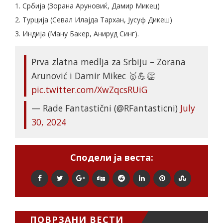
1. Србија (Зорана Аруновиќ, Дамир Микец)
2. Турција (Севал Илајда Тархан, Јусуф Дикеш)
3. Индија (Ману Бакер, Анируд Синг).
Prva zlatna medlja za Srbiju – Zorana
Arunović i Damir Mikec 🥇💪👏
pic.twitter.com/XwZqcsRUiG
— Rade Fantastični (@RFantasticni)
July
30, 2024
Сподели ја веста:
ПОВРЗАНИ ВЕСТИ