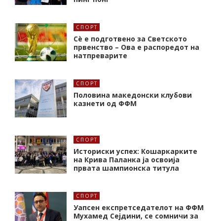
СПОРТ
Сè е подготвено за Светското
првенство – Ова е распоредот на
натпреварите
СПОРТ
Половина македонски клубови
казнети од ФФМ
СПОРТ
Историски успех: Кошаркарките
на Крива Паланка ја освоија
првата шампионска титула
СПОРТ
Уапсен експретседателот на ФФМ
Мухамед Сејдини, се сомничи за