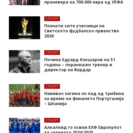
проневера на 700.000 евра од УЕФА
СПОРТ
Познати сите учесници на
Светското фудбалско првенство
2026
СПОРТ
Почина Едуард Кокшаров на 51
година – поранешен тренер и
директор на Вардар
СПОРТ
Навивач загина по пад од трибина
за време на финалето Португалија
– Шпанија
СПОРТ
Алкалоид го освои ЕХФ Еврокупот
за сезоната 2024/2025