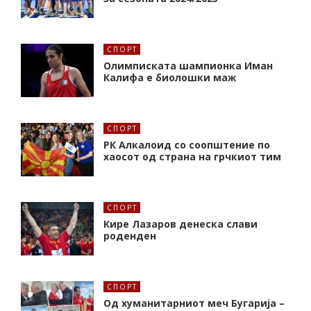
СПОРТ
Олимписката шампионка Иман
Калифa е биолошки маж
СПОРТ
РК Алкалоид со соопштение по
хаосот од страна на грчкиот тим
СПОРТ
Кире Лазаров денеска слави
роденден
СПОРТ
Од хуманитарниот меч Бугарија –