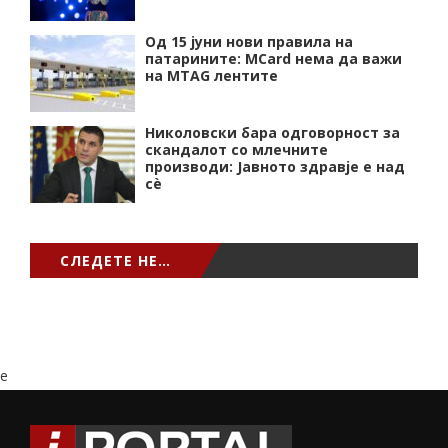
Од 15 јуни нови правила на
патарините: MCard нема да важи
на MTAG лентите
Николовски бара одговорност за
скандалот со млечните
производи: Јавното здравје е над
сѐ
СЛЕДЕТЕ НЕ…
e