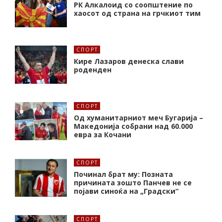
РК Алкалоид со соопштение по
хаосот од страна на грчкиот тим
СПОРТ
Кире Лазаров денеска слави
роденден
СПОРТ
Од хуманитарниот меч Бугарија –
Македонија собрани над 60.000
евра за Кочани
СПОРТ
Починал брат му: Позната
причината зошто Панчев не се
појави синоќа на „Градски“
СПОРТ