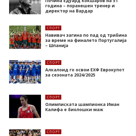
Почина Едуард Кокшаров на 51
година – поранешен тренер и
директор на Вардар
СПОРТ
Навивач загина по пад од трибина
за време на финалето Португалија
– Шпанија
СПОРТ
Алкалоид го освои ЕХФ Еврокупот
за сезоната 2024/2025
СПОРТ
Олимписката шампионка Иман
Калифa е биолошки маж
СПОРТ