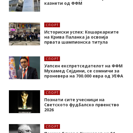
казнети од ФФМ
СПОРТ
Историски успех: Кошаркарките
на Крива Паланка ја освоија
првата шампионска титула
СПОРТ
Уапсен експретседателот на ФФМ
Мухамед Сејдини, се сомничи за
проневера на 700.000 евра од УЕФА
СПОРТ
Познати сите учесници на
Светското фудбалско првенство
2026
СПОРТ