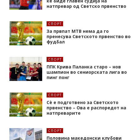
ќе биде главен судија на
натпревар од Светско првенство
СПОРТ
За првпат МТВ нема да го
пренесува Светското првенство во
фудбал
СПОРТ
ППК Крива Паланка старо – нов
шампион во сениорската лига во
пинг понг
СПОРТ
Сè е подготвено за Светското
првенство – Ова е распоредот на
натпреварите
СПОРТ
Половина македонски клубови