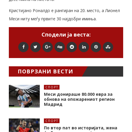
Кристијано Роналдо е рангиран на 20. место, а Лионел
Меси ниту меѓу првите 30 најдобри имиња.
Сподели ја веста:
ПОВРЗАНИ ВЕСТИ
СПОРТ
Меси донираше 80.000 евра за
обнова на опожарениот регион
Мадрид
СПОРТ
По втор пат во историјата, жена