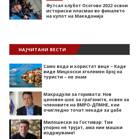
Футсал клубот Осогово 2022 освои
историски пласман во финалето
на купот на Македонија
НАЈЧИТАНИ ВЕСТИ
Само вода и користат веце – Каде
виде Мицкоски зголемен број на
туристи – не знам
Макрадули за горивата: Нов
ценовен шок за граѓаните, освен за
членовите на ВМРО-ДПМНЕ, кои
очигледно точат некаде за џабе
Милошески за Гостивар: Тие
упорно нѐ трујат, ама ние машки
издржуваме!