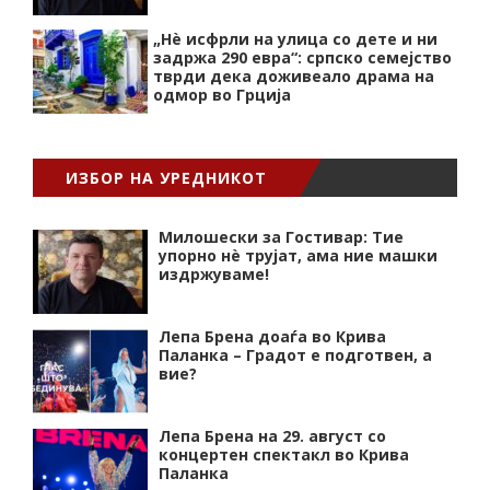
„Нѐ исфрли на улица со дете и ни
задржа 290 евра“: српско семејство
тврди дека доживеало драма на
одмор во Грција
ИЗБОР НА УРЕДНИКОТ
Милошески за Гостивар: Тие
упорно нѐ трујат, ама ние машки
издржуваме!
Лепа Брена доаѓа во Крива
Паланка – Градот е подготвен, а
вие?
Лепа Брена на 29. август со
концертен спектакл во Крива
Паланка