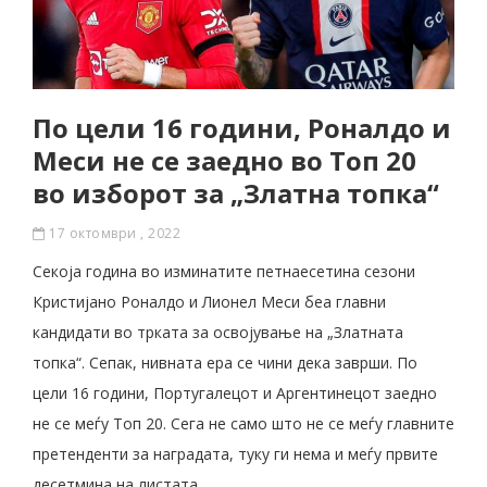
По цели 16 години, Роналдо и
Меси не се заедно во Топ 20
во изборот за „Златна топка“
17 октомври , 2022
Секоја година во изминатите петнаесетина сезони
Кристијано Роналдо и Лионел Меси беа главни
кандидати во трката за освојување на „Златната
топка“. Сепак, нивната ера се чини дека заврши. По
цели 16 години, Португалецот и Аргентинецот заедно
не се меѓу Топ 20. Сега не само што не се меѓу главните
претенденти за наградата, туку ги нема и меѓу првите
десетмина на листата.