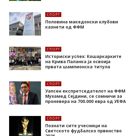
СПОРТ
Половина македонски клубови
казнети од ФФМ
СПОРТ
Историски успех: Кошаркарките
на Крива Паланка ја освоија
првата шампионска титула
СПОРТ
Уапсен експретседателот на ФФМ
Мухамед Сејдини, се сомничи за
проневера на 700.000 евра од УЕФА
СПОРТ
Познати сите учесници на
Светското фудбалско првенство
2026