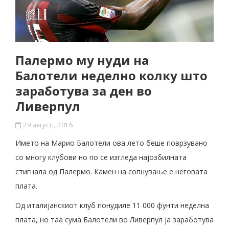
Палермо му нуди на
Балотели неделно колку што
заработува за ден во
Ливерпул
29 август , 2016
Името на Марио Балотели ова лето беше поврзувано
со многу клубови но по се изгледа најозбилната
стигнала од Палермо. Камен на сопнување е неговата
плата.
Од италијанскиот клуб понудиле 11 000 фунти неделна
плата, но таа сума Балотели во Ливерпул ја заработува