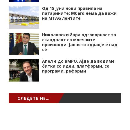
Од 15 јуни нови правила на
патарините: MCard нема да важи
на MTAG лентите
Николовски бара одговорност за
скандалот со млечните
производи: Јавното здравје е над
сѐ
Апел е до ВМРО. Ајде да водиме
битка со идеи, платформи, со
програми, реформи
СЛЕДЕТЕ НЕ…