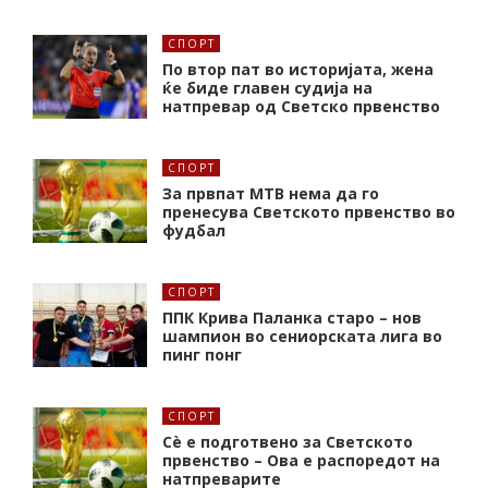
СПОРТ
По втор пат во историјата, жена
ќе биде главен судија на
натпревар од Светско првенство
СПОРТ
За првпат МТВ нема да го
пренесува Светското првенство во
фудбал
СПОРТ
ППК Крива Паланка старо – нов
шампион во сениорската лига во
пинг понг
СПОРТ
Сè е подготвено за Светското
првенство – Ова е распоредот на
натпреварите