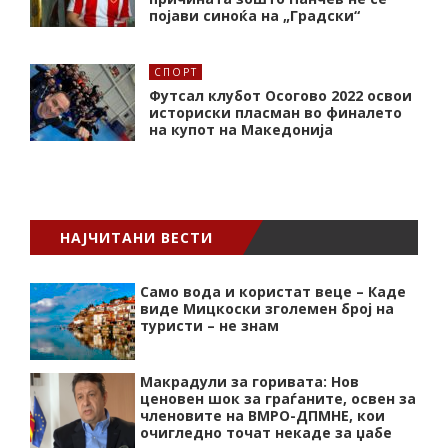
појави синоќа на „Градски“
СПОРТ
Футсал клубот Осогово 2022 освои
историски пласман во финалето
на купот на Македонија
НАЈЧИТАНИ ВЕСТИ
Само вода и користат веце – Каде
виде Мицкоски зголемен број на
туристи – не знам
Макрадули за горивата: Нов
ценовен шок за граѓаните, освен за
членовите на ВМРО-ДПМНЕ, кои
очигледно точат некаде за џабе