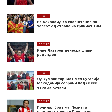
СПОРТ
РК Алкалоид со соопштение по
хаосот од страна на грчкиот тим
СПОРТ
Кире Лазаров денеска слави
роденден
СПОРТ
Од хуманитарниот меч Бугарија –
Македонија собрани над 60.000
евра за Кочани
СПОРТ
Починал брат му: Позната
причината зошто Панчев не се