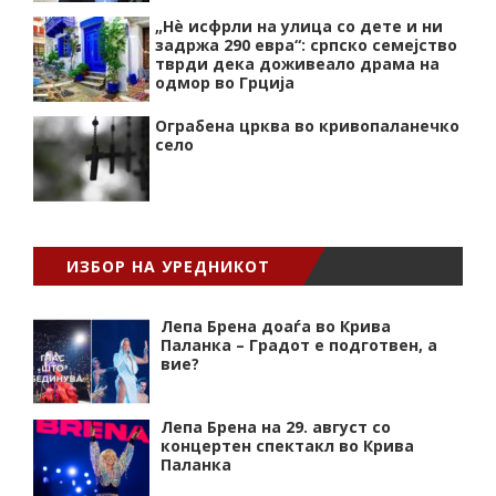
„Нѐ исфрли на улица со дете и ни
задржа 290 евра“: српско семејство
тврди дека доживеало драма на
одмор во Грција
Ограбена црква во кривопаланечко
село
ИЗБОР НА УРЕДНИКОТ
Лепа Брена доаѓа во Крива
Паланка – Градот е подготвен, а
вие?
Лепа Брена на 29. август со
концертен спектакл во Крива
Паланка