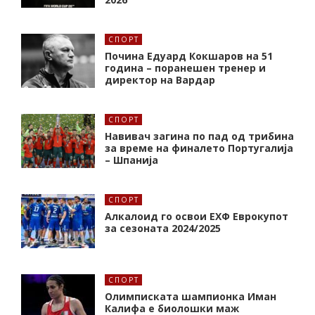
СПОРТ
Почина Едуард Кокшаров на 51
година – поранешен тренер и
директор на Вардар
СПОРТ
Навивач загина по пад од трибина
за време на финалето Португалија
– Шпанија
СПОРТ
Алкалоид го освои ЕХФ Еврокупот
за сезоната 2024/2025
СПОРТ
Олимписката шампионка Иман
Калифa е биолошки маж