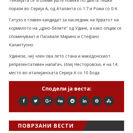
Тензијата се зголеми уште повеќе по двата тешки
порази во Серија А, од Аталанта со 1:7 и Рома со 0:4.
Гатузо е главен кандидат за наследник на Хрватот на
кормилото на „црно-белите“ од Удине, а како опции се
споменуваат и Пасквале Марино и Стефано
Калантуоно.
Удинезе, чиј член ова лето стана и македонскиот
репрезентативен напаѓач, Илиј Несторовски, е на 14.
место во италијанската Серија А со 10 бода.
Сподели ја веста:
ПОВРЗАНИ ВЕСТИ