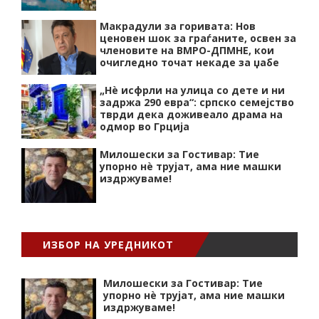
Макрадули за горивата: Нов
ценовен шок за граѓаните, освен за
членовите на ВМРО-ДПМНЕ, кои
очигледно точат некаде за џабе
„Нѐ исфрли на улица со дете и ни
задржа 290 евра“: српско семејство
тврди дека доживеало драма на
одмор во Грција
Милошески за Гостивар: Тие
упорно нѐ трујат, ама ние машки
издржуваме!
ИЗБОР НА УРЕДНИКОТ
Милошески за Гостивар: Тие
упорно нѐ трујат, ама ние машки
издржуваме!