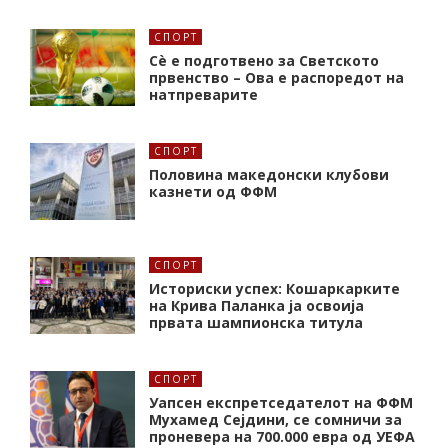
СПОРТ
Сè е подготвено за Светското
првенство – Ова е распоредот на
натпреварите
СПОРТ
Половина македонски клубови
казнети од ФФМ
СПОРТ
Историски успех: Кошаркарките
на Крива Паланка ја освоија
првата шампионска титула
СПОРТ
Уапсен експретседателот на ФФМ
Мухамед Сејдини, се сомничи за
проневера на 700.000 евра од УЕФА