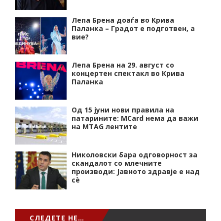
Лепа Брена доаѓа во Крива
Паланка – Градот е подготвен, а
вие?
Лепа Брена на 29. август со
концертен спектакл во Крива
Паланка
Од 15 јуни нови правила на
патарините: MCard нема да важи
на MTAG лентите
Николовски бара одговорност за
скандалот со млечните
производи: Јавното здравје е над
сѐ
СЛЕДЕТЕ НЕ…