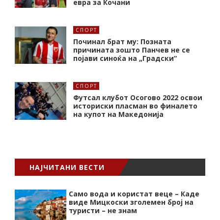
евра за Кочани
СПОРТ
Починал брат му: Позната
причината зошто Панчев не се
појави синоќа на „Градски“
СПОРТ
Футсал клубот Осогово 2022 освои
историски пласман во финалето
на купот на Македонија
НАЈЧИТАНИ ВЕСТИ
Само вода и користат веце – Каде
виде Мицкоски зголемен број на
туристи – не знам