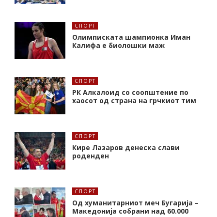
СПОРТ
Олимписката шампионка Иман
Калифa е биолошки маж
СПОРТ
РК Алкалоид со соопштение по
хаосот од страна на грчкиот тим
СПОРТ
Кире Лазаров денеска слави
роденден
СПОРТ
Од хуманитарниот меч Бугарија –
Македонија собрани над 60.000