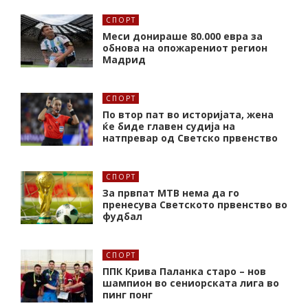
СПОРТ
Меси донираше 80.000 евра за
обнова на опожарениот регион
Мадрид
СПОРТ
По втор пат во историјата, жена
ќе биде главен судија на
натпревар од Светско првенство
СПОРТ
За првпат МТВ нема да го
пренесува Светското првенство во
фудбал
СПОРТ
ППК Крива Паланка старо – нов
шампион во сениорската лига во
пинг понг