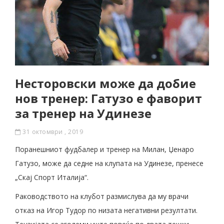
Несторовски може да добие
нов тренер: Гатузо е фаворит
за тренер на Удинезе
31 октомври , 2019
Поранешниот фудбалер и тренер на Милан, Џенаро
Гатузо, може да седне на клупата на Удинезе, пренесе
„Скај Спорт Италија“.
Раководството на клубот размислува да му врачи
отказ на Игор Тудор по низата негативни резултати.