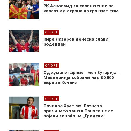
РК Алкалоид со соопштение по
хаосот од страна на грчкиот тим
СПОРТ
Кире Лазаров денеска слави
роденден
СПОРТ
Од хуманитарниот меч Бугарија –
Македонија собрани над 60.000
евра за Кочани
СПОРТ
Починал брат му: Позната
причината зошто Панчев не се
појави синоќа на „Градски“