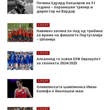
Почина Едуард Кокшаров на 51
година – поранешен тренер и
директор на Вардар
СПОРТ
Навивач загина по пад од трибина
за време на финалето Португалија
– Шпанија
СПОРТ
Алкалоид го освои ЕХФ Еврокупот
за сезоната 2024/2025
СПОРТ
Олимписката шампионка Иман
Калифa е биолошки маж
СПОРТ