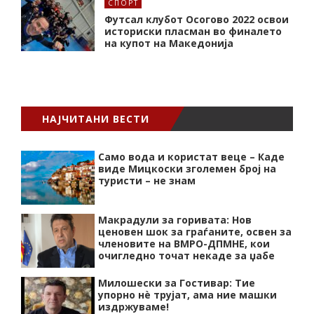
СПОРТ
Футсал клубот Осогово 2022 освои
историски пласман во финалето
на купот на Македонија
НАЈЧИТАНИ ВЕСТИ
Само вода и користат веце – Каде
виде Мицкоски зголемен број на
туристи – не знам
Макрадули за горивата: Нов
ценовен шок за граѓаните, освен за
членовите на ВМРО-ДПМНЕ, кои
очигледно точат некаде за џабе
Милошески за Гостивар: Тие
упорно нѐ трујат, ама ние машки
издржуваме!