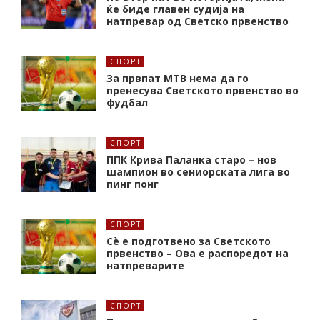
ќе биде главен судија на
натпревар од Светско првенство
СПОРТ
За првпат МТВ нема да го
пренесува Светското првенство во
фудбал
СПОРТ
ППК Крива Паланка старо – нов
шампион во сениорската лига во
пинг понг
СПОРТ
Сè е подготвено за Светското
првенство – Ова е распоредот на
натпреварите
СПОРТ