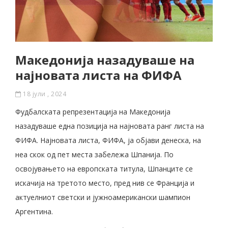
Македонија назадуваше на
најновата листа на ФИФА
18 јули , 2024
Фудбалската репрезентација на Македонија
назадуваше една позиција на најновата ранг листа на
ФИФА. Најновата листа, ФИФА, ја објави денеска, на
неа скок од пет места забележа Шпанија. По
освојувањето на европската титула, Шпанците се
искачија на третото место, пред нив се Франција и
актуелниот светски и јужноамерикански шампион
Аргентина.