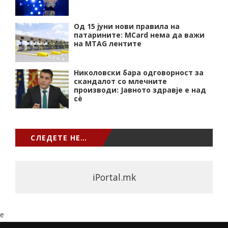
Од 15 јуни нови правила на
патарините: MCard нема да важи
на MTAG лентите
Николовски бара одговорност за
скандалот со млечните
производи: Јавното здравје е над
сѐ
СЛЕДЕТЕ НЕ…
iPortal.mk
e