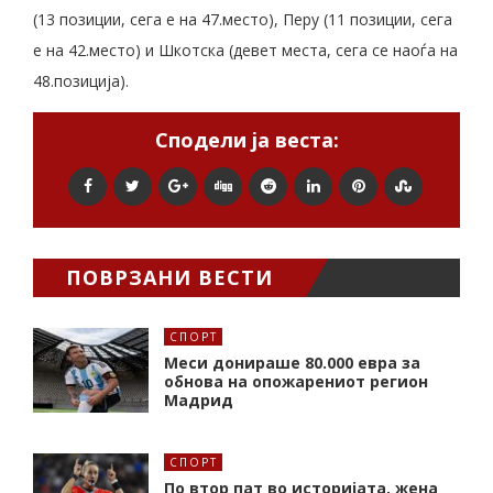
(13 позиции, сега е на 47.место), Перу (11 позиции, сега
е на 42.место) и Шкотска (девет места, сега се наоѓа на
48.позиција).
Сподели ја веста:
ПОВРЗАНИ ВЕСТИ
СПОРТ
Меси донираше 80.000 евра за
обнова на опожарениот регион
Мадрид
СПОРТ
По втор пат во историјата, жена