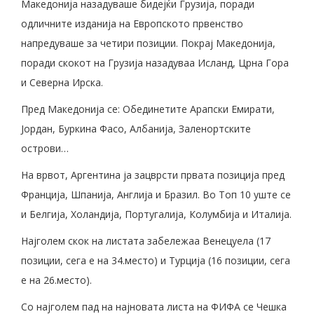
Македонија назадуваше бидејќи Грузија, поради
одличните изданија на Европското првенство
напредуваше за четири позиции. Покрај Македонија,
поради скокот на Грузија назадуваа Исланд, Црна Гора
и Северна Ирска.
Пред Македонија се: Обединетите Арапски Емирати,
Јордан, Буркина Фасо, Албанија, Заленортските
острови…
На врвот, Аргентина ја зацврсти првата позиција пред
Франција, Шпанија, Англија и Бразил. Во Топ 10 уште се
и Белгија, Холандија, Португалија, Колумбија и Италија.
Најголем скок на листата забележаа Венецуела (17
позиции, сега е на 34.место) и Турција (16 позиции, сега
е на 26.место).
Со најголем пад на најновата листа на ФИФА се Чешка