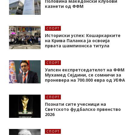
Половина македонски клубови
казнети од ФФМ
СПОРТ
Историски успех: Кошаркарките
на Крива Паланка ја освоија
првата шампионска титула
СПОРТ
Уапсен експретседателот на ФФМ
Мухамед Сејдини, се сомничи за
проневера на 700.000 евра од УЕФА
СПОРТ
Познати сите учесници на
Светското фудбалско првенство
2026
СПОРТ