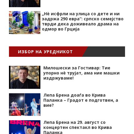
„Нѐ исфрли на улица со дете и ни
задржа 290 евра“: српско семејство
тврди дека доживеало драма на
одмор во Грција
ИЗБОР НА УРЕДНИКОТ
Милошески за Гостивар: Тие
упорно нѐ трујат, ама ние машки
издржуваме!
Лепа Брена доаѓа во Крива
Паланка – Градот е подготвен, а
вие?
Лепа Брена на 29. август со
концертен спектакл во Крива
Паланка