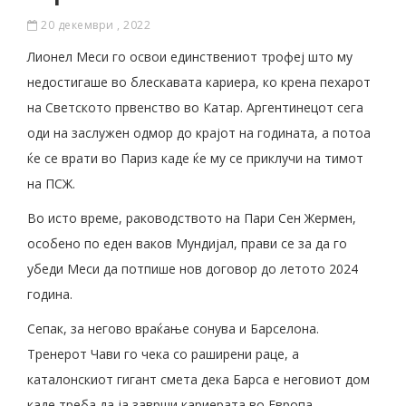
20 декември , 2022
Лионел Меси го освои единствениот трофеј што му
недостигаше во блескавата кариера, ко крена пехарот
на Светското првенство во Катар. Аргентинецот сега
оди на заслужен одмор до крајот на годината, а потоа
ќе се врати во Париз каде ќе му се приклучи на тимот
на ПСЖ.
Во исто време, раководството на Пари Сен Жермен,
особено по еден ваков Мундијал, прави се за да го
убеди Меси да потпише нов договор до летото 2024
година.
Сепак, за негово враќање сонува и Барселона.
Тренерот Чави го чека со раширени раце, а
каталонскиот гигант смета дека Барса е неговиот дом
каде треба да ја заврши кариерата во Европа.