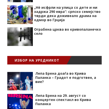
„Нѐ исфрли на улица со дете и ни
задржа 290 евра“: српско семејство
тврди дека доживеало драма на
одмор во Грција
Ограбена црква во кривопаланечко
село
ИЗБОР НА УРЕДНИКОТ
Лепа Брена доаѓа во Крива
Паланка – Градот е подготвен, а
вие?
Лепа Брена на 29. август со
концертен спектакл во Крива
Паланка