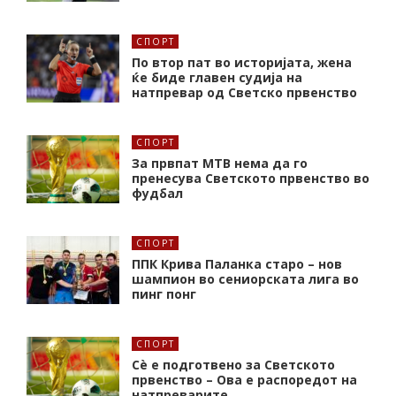
СПОРТ
По втор пат во историјата, жена
ќе биде главен судија на
натпревар од Светско првенство
СПОРТ
За првпат МТВ нема да го
пренесува Светското првенство во
фудбал
СПОРТ
ППК Крива Паланка старо – нов
шампион во сениорската лига во
пинг понг
СПОРТ
Сè е подготвено за Светското
првенство – Ова е распоредот на
натпреварите