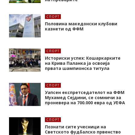
СПОРТ
Половина македонски клубови
казнети од ФФМ
СПОРТ
Историски успех: Кошаркарките
на Крива Паланка ја освоија
првата шампионска титула
СПОРТ
Уапсен експретседателот на ФФМ
Мухамед Сејдини, се сомничи за
проневера на 700.000 евра од УЕФА
СПОРТ
Познати сите учесници на
Светското фудбалско првенство