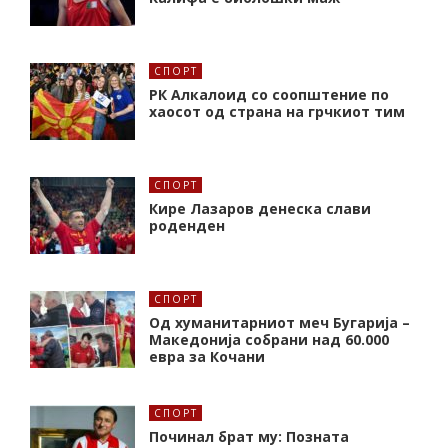
СПОРТ
РК Алкалоид со соопштение по
хаосот од страна на грчкиот тим
СПОРТ
Кире Лазаров денеска слави
роденден
СПОРТ
Од хуманитарниот меч Бугарија –
Македонија собрани над 60.000
евра за Кочани
СПОРТ
Починал брат му: Позната