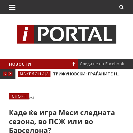
Следи не на Facebook
НОВОСТИ
А 51 ГОДИНА
ТРИФУНОВСКИ: ГРАЃАНИТЕ НА ГОСТИВАР СЕ ТРУЕЈА СО ВОДА А МИЦКОСКИ ОТИДЕ ДА ОТВОРА БАЗЕН
МАКЕДОНИЈА
МАК
СПОРТ
Каде ќе игра Меси следната
сезона, во ПСЖ или во
Барселона?