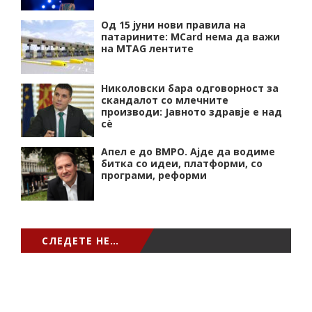
Од 15 јуни нови правила на
патарините: MCard нема да важи
на MTAG лентите
Николовски бара одговорност за
скандалот со млечните
производи: Јавното здравје е над
сѐ
Апел е до ВМРО. Ајде да водиме
битка со идеи, платформи, со
програми, реформи
СЛЕДЕТЕ НЕ…