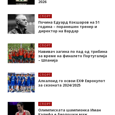
2026
СПОРТ
Почина Едуард Кокшаров на 51
година – поранешен тренер и
директор на Вардар
СПОРТ
Навивач загина по пад од трибина
за време на финалето Португалија
– Шпанија
СПОРТ
Алкалоид го освои ЕХФ Еврокупот
за сезоната 2024/2025
СПОРТ
Олимписката шампионка Иман
Калифa е биолошки маж