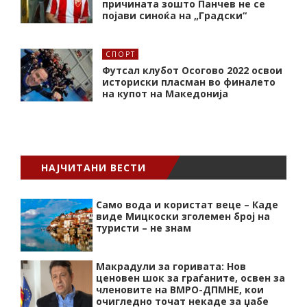
причината зошто Панчев не се
појави синоќа на „Градски“
СПОРТ
Футсал клубот Осогово 2022 освои
историски пласман во финалето
на купот на Македонија
НАЈЧИТАНИ ВЕСТИ
Само вода и користат веце – Каде
виде Мицкоски зголемен број на
туристи – не знам
Макрадули за горивата: Нов
ценовен шок за граѓаните, освен за
членовите на ВМРО-ДПМНЕ, кои
очигледно точат некаде за џабе