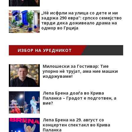
„Нѐ исфрли на улица со дете и ни
задржа 290 евра“: српско семејство
тврди дека доживеало драма на
одмор во Грција
ИЗБОР НА УРЕДНИКОТ
Милошески за Гостивар: Тие
упорно нѐ трујат, ама ние машки
издржуваме!
Лепа Брена доаѓа во Крива
Паланка – Градот е подготвен, а
вие?
Лепа Брена на 29. август со
концертен спектакл во Крива
Паланка