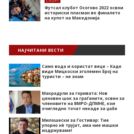
СПОРТ
Футсал клубот Осогово 2022 освои
историски пласман во финалето
на купот на Македонија
НАЈЧИТАНИ ВЕСТИ
Само вода и користат веце – Каде
виде Мицкоски зголемен број на
туристи – не знам
Макрадули за горивата: Нов
ценовен шок за граѓаните, освен за
членовите на ВМРО-ДПМНЕ, кои
очигледно точат некаде за џабе
Милошески за Гостивар: Тие
упорно нѐ трујат, ама ние машки
издржуваме!