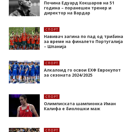
Почина Едуард Кокшаров на 51
година – поранешен тренер и
директор на Вардар
СПОРТ
Навивач загина по пад од трибина
за време на финалето Португалија
– Шпанија
СПОРТ
Алкалоид го освои ЕХФ Еврокупот
за сезоната 2024/2025
СПОРТ
Олимписката шампионка Иман
Калифa е биолошки маж
СПОРТ