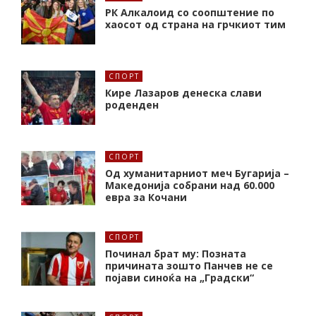
РК Алкалоид со соопштение по
хаосот од страна на грчкиот тим
СПОРТ
Кире Лазаров денеска слави
роденден
СПОРТ
Од хуманитарниот меч Бугарија –
Македонија собрани над 60.000
евра за Кочани
СПОРТ
Починал брат му: Позната
причината зошто Панчев не се
појави синоќа на „Градски“