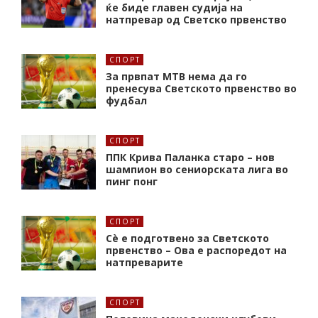
ќе биде главен судија на
натпревар од Светско првенство
СПОРТ
За првпат МТВ нема да го
пренесува Светското првенство во
фудбал
СПОРТ
ППК Крива Паланка старо – нов
шампион во сениорската лига во
пинг понг
СПОРТ
Сè е подготвено за Светското
првенство – Ова е распоредот на
натпреварите
СПОРТ