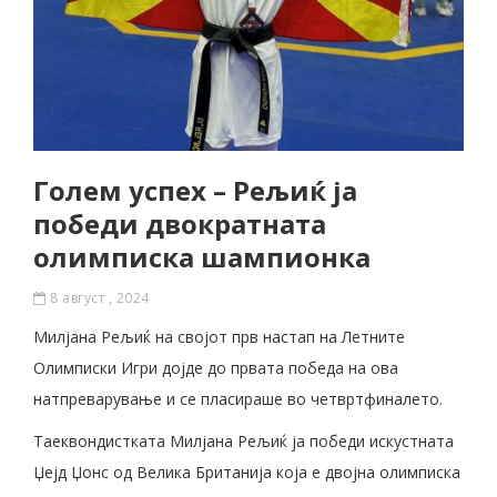
Голем успех – Рељиќ ја
победи двократната
олимписка шампионка
8 август , 2024
Милјана Рељиќ на својот прв настап на Летните
Олимписки Игри дојде до првата победа на ова
натпреварување и се пласираше во четвртфиналето.
Таеквондистката Милјана Рељиќ ја победи искустната
Џејд Џонс од Велика Британија која е двојна олимписка