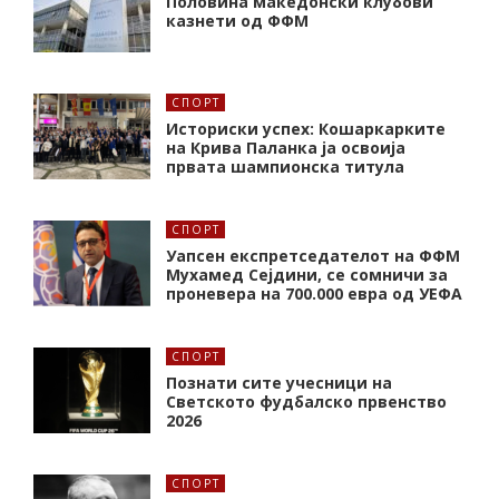
Половина македонски клубови
казнети од ФФМ
СПОРТ
Историски успех: Кошаркарките
на Крива Паланка ја освоија
првата шампионска титула
СПОРТ
Уапсен експретседателот на ФФМ
Мухамед Сејдини, се сомничи за
проневера на 700.000 евра од УЕФА
СПОРТ
Познати сите учесници на
Светското фудбалско првенство
2026
СПОРТ