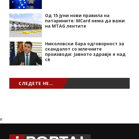
Од 15 јуни нови правила на
патарините: MCard нема да важи
на MTAG лентите
Николовски бара одговорност за
скандалот со млечните
производи: Јавното здравје е над
сѐ
СЛЕДЕТЕ НЕ…
e