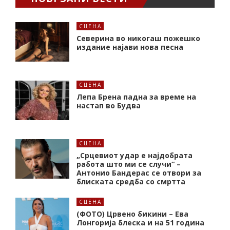
СЦЕНА
Северина во никогаш пожешко
издание најави нова песна
СЦЕНА
Лепа Брена падна за време на
настап во Будва
СЦЕНА
„Срцевиот удар е најдобрата
работа што ми се случи“ –
Антонио Бандерас се отвори за
блиската средба со смртта
СЦЕНА
(ФОТО) Црвено бикини – Ева
Лонгорија блеска и на 51 година