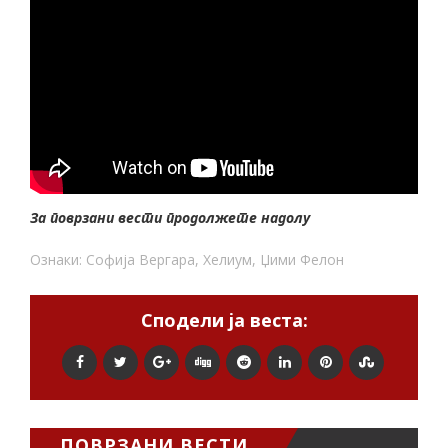
За поврзани вести продолжете надолу
Ознаки:
Софија Вергара
,
Хелиум
,
Џими Фелон
Сподели ја веста:
ПОВРЗАНИ ВЕСТИ