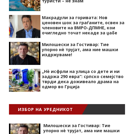
туристи – не знам
Макрадули за горивата: Нов
ценовен шок за граѓаните, освен за
членовите на ВМРО-ДПМНЕ, кои
очигледно точат некаде за џабе
Милошески за Гостивар: Тие
упорно нѐ трујат, ама ние машки
издржуваме!
„Нѐ исфрли на улица со дете и ни
задржа 290 евра“: српско семејство
тврди дека доживеало драма на
одмор во Грција
ИЗБОР НА УРЕДНИКОТ
Милошески за Гостивар: Тие
упорно нѐ трујат, ама ние машки