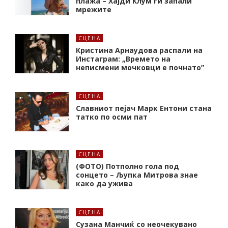
плажа – Хајди Клум ги запали
мрежите
СЦЕНА
Кристина Арнаудова распали на
Инстаграм: „Времето на
неписмени мочковци е почнато”
СЦЕНА
Славниот пејач Марк Ентони стана
татко по осми пат
СЦЕНА
(ФОТО) Потполно гола под
сонцето – Љупка Митрова знае
како да ужива
СЦЕНА
Сузана Манчиќ со неочекувано