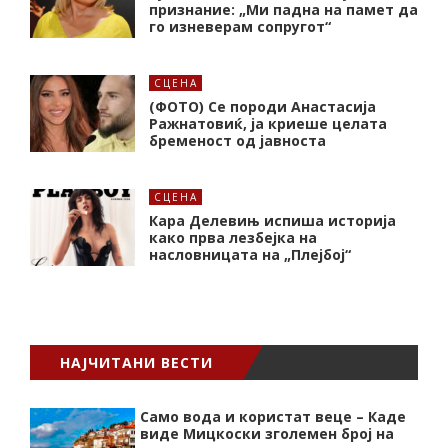
признание: „Ми падна на памет да
го изневерам сопругот“
СЦЕНА
(ФОТО) Се породи Анастасија
Ражнатовиќ, ја криеше целата
бременост од јавноста
СЦЕНА
Кара Делевињ испиша историја
како прва лезбејка на
насловницата на „Плејбој“
НАЈЧИТАНИ ВЕСТИ
Само вода и користат веце – Каде
виде Мицкоски зголемен број на