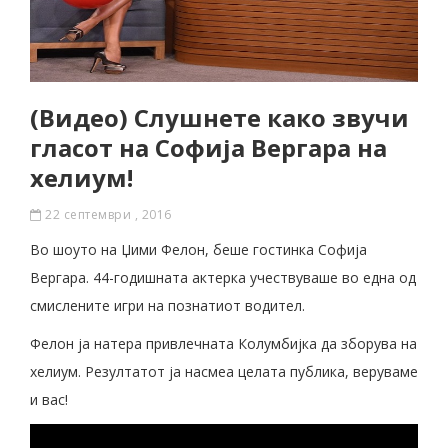
(Видео) Слушнете како звучи
гласот на Софија Вергара на
хелиум!
22 септември , 2016
Во шоуто на Џими Фелон, беше гостинка Софија
Вергара. 44-годишната актерка учествуваше во една од
смислените игри на познатиот водител.
Фелон ја натера привлечната Колумбијка да зборува на
хелиум. Резултатот ја насмеа целата публика, веруваме
и вас!