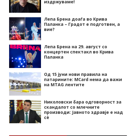
издржуваме!
Лепа Брена доаѓа во Крива
Паланка – Градот е подготвен, а
вие?
Лепа Брена на 29. август со
концертен спектакл во Крива
Паланка
Од 15 јуни нови правила на
патарините: MCard нема да важи
на MTAG лентите
Николовски бара одговорност за
скандалот со млечните
производи: Јавното здравје е над
сѐ