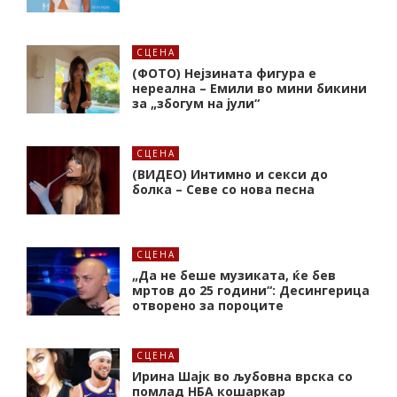
СЦЕНА
(ФОТО) Нејзината фигура е
нереална – Емили во мини бикини
за „збогум на јули“
СЦЕНА
(ВИДЕО) Интимно и секси до
болка – Севе со нова песна
СЦЕНА
„Да не беше музиката, ќе бев
мртов до 25 години“: Десингерица
отворено за пороците
СЦЕНА
Ирина Шајк во љубовна врска со
помлад НБА кошаркар