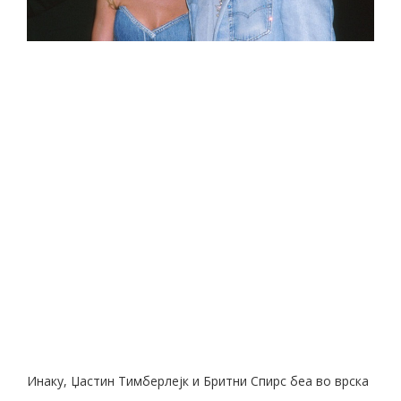
Инаку, Џастин Тимберлејк и Бритни Спирс беа во врска