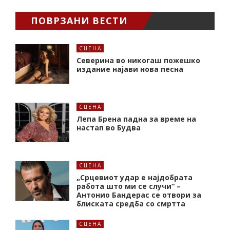
ПОВРЗАНИ ВЕСТИ
СЦЕНА
Северина во никогаш пожешко
издание најави нова песна
СЦЕНА
Лепа Брена падна за време на
настап во Будва
СЦЕНА
„Срцевиот удар е најдобрата
работа што ми се случи“ –
Антонио Бандерас се отвори за
блиската средба со смртта
СЦЕНА