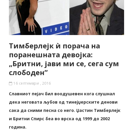
Тимберлејк ѝ порача на
поранешната девојка:
„Бритни, јави ми се, сега сум
слободен”
16 септември , 2016
Славниот пејач бил воодушевен кога слушнал
дека неговата љубов од тинејџерските денови
сака да сними песна со него. Џастин Тимберлејк
и Бритни Спирс беа во врска од 1999 до 2002
година.