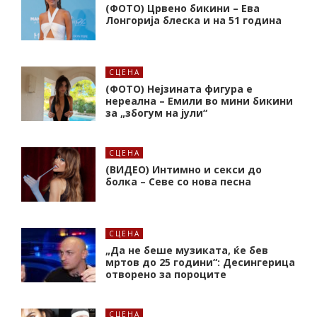
(ФОТО) Црвено бикини – Ева
Лонгорија блеска и на 51 година
СЦЕНА
(ФОТО) Нејзината фигура е
нереална – Емили во мини бикини
за „збогум на јули“
СЦЕНА
(ВИДЕО) Интимно и секси до
болка – Севе со нова песна
СЦЕНА
„Да не беше музиката, ќе бев
мртов до 25 години“: Десингерица
отворено за пороците
СЦЕНА