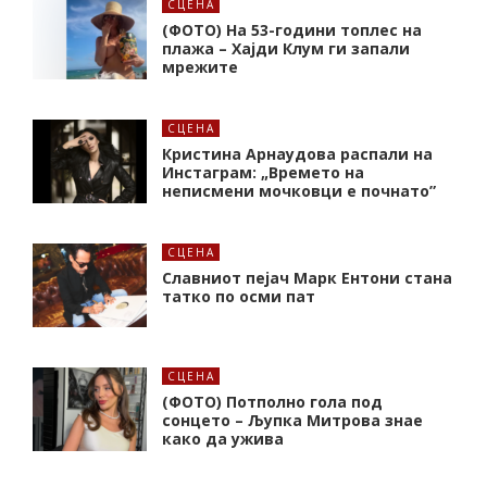
СЦЕНА
(ФОТО) На 53-години топлес на
плажа – Хајди Клум ги запали
мрежите
СЦЕНА
Кристина Арнаудова распали на
Инстаграм: „Времето на
неписмени мочковци е почнато”
СЦЕНА
Славниот пејач Марк Ентони стана
татко по осми пат
СЦЕНА
(ФОТО) Потполно гола под
сонцето – Љупка Митрова знае
како да ужива