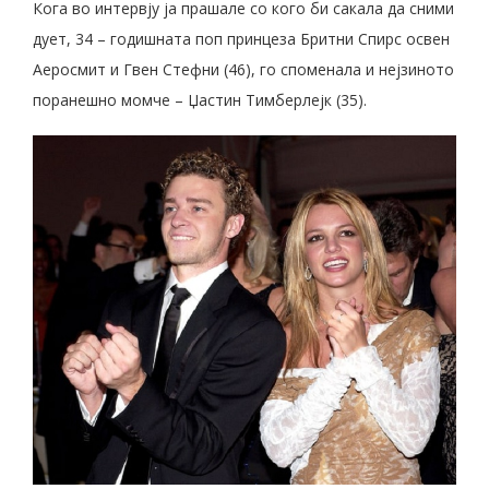
Кога во интервју ја прашале со кого би сакала да сними
дует, 34 – годишната поп принцеза Бритни Спирс освен
Аеросмит и Гвен Стефни (46), го споменала и нејзиното
поранешно момче – Џастин Тимберлејк (35).