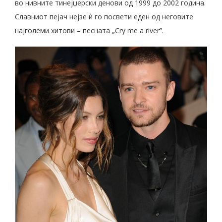
во нивните тинејџерски денови од 1999 до 2002 година.
Славниот пејач нејзе ѝ го посвети еден од неговите
најголеми хитови – песната „Cry me a river”.