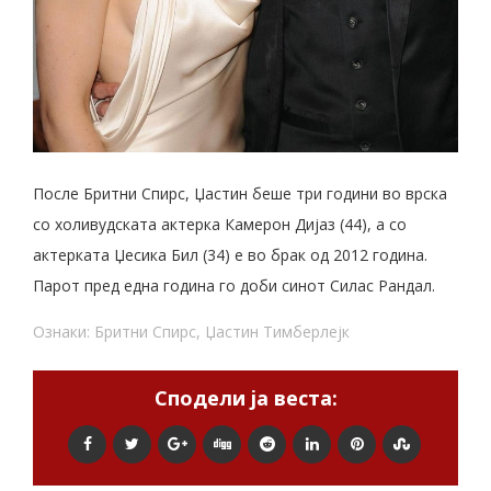
После Бритни Спирс, Џастин беше три години во врска
со холивудската актерка Камерон Дијаз (44), а со
актерката Џесика Бил (34) е во брак од 2012 година.
Парот пред една година го доби синот Силас Рандал.
Ознаки:
Бритни Спирс
,
Џастин Тимберлејк
Сподели ја веста: