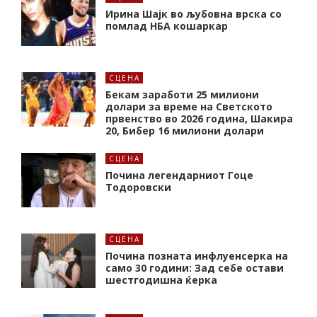
Ирина Шајк во љубовна врска со
помлад НБА кошаркар
СЦЕНА
Бекам заработи 25 милиони
долари за време на Светското
првенство во 2026 година, Шакира
20, Бибер 16 милиони долари
СЦЕНА
Почина легендарниот Гоце
Тодоровски
СЦЕНА
Почина позната инфлуенсерка на
само 30 години: Зад себе остави
шестгодишна ќерка