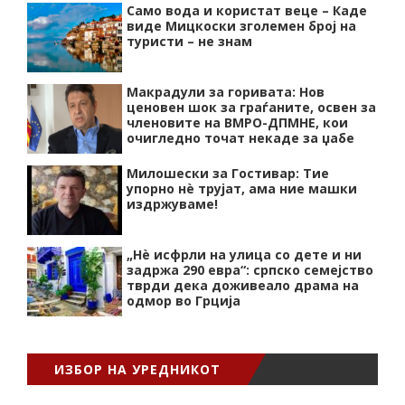
Само вода и користат веце – Каде
виде Мицкоски зголемен број на
туристи – не знам
Макрадули за горивата: Нов
ценовен шок за граѓаните, освен за
членовите на ВМРО-ДПМНЕ, кои
очигледно точат некаде за џабе
Милошески за Гостивар: Тие
упорно нѐ трујат, ама ние машки
издржуваме!
„Нѐ исфрли на улица со дете и ни
задржа 290 евра“: српско семејство
тврди дека доживеало драма на
одмор во Грција
ИЗБОР НА УРЕДНИКОТ