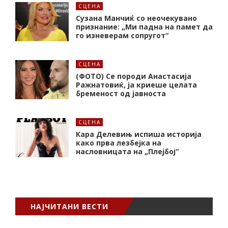
СЦЕНА
Сузана Манчиќ со неочекувано
признание: „Ми падна на памет да
го изневерам сопругот“
СЦЕНА
(ФОТО) Се породи Анастасија
Ражнатовиќ, ја криеше целата
бременост од јавноста
СЦЕНА
Кара Делевињ испиша историја
како прва лезбејка на
насловницата на „Плејбој“
НАЈЧИТАНИ ВЕСТИ