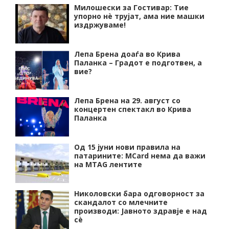
Милошески за Гостивар: Тие
упорно нѐ трујат, ама ние машки
издржуваме!
Лепа Брена доаѓа во Крива
Паланка – Градот е подготвен, а
вие?
Лепа Брена на 29. август со
концертен спектакл во Крива
Паланка
Од 15 јуни нови правила на
патарините: MCard нема да важи
на MTAG лентите
Николовски бара одговорност за
скандалот со млечните
производи: Јавното здравје е над
сѐ