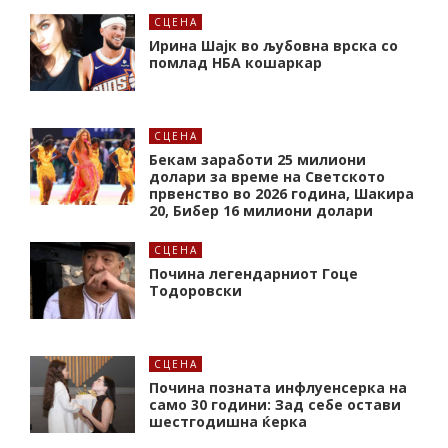
СЦЕНА
Ирина Шајк во љубовна врска со
помлад НБА кошаркар
СЦЕНА
Бекам заработи 25 милиони
долари за време на Светското
првенство во 2026 година, Шакира
20, Бибер 16 милиони долари
СЦЕНА
Почина легендарниот Гоце
Тодоровски
СЦЕНА
Почина позната инфлуенсерка на
само 30 години: Зад себе остави
шестгодишна ќерка