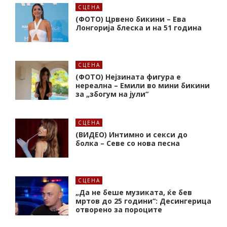
СЦЕНА
(ФОТО) Црвено бикини – Ева
Лонгорија блеска и на 51 година
СЦЕНА
(ФОТО) Нејзината фигура е
нереална – Емили во мини бикини
за „збогум на јули“
СЦЕНА
(ВИДЕО) Интимно и секси до
болка – Севе со нова песна
СЦЕНА
„Да не беше музиката, ќе бев
мртов до 25 години“: Десингерица
отворено за пороците