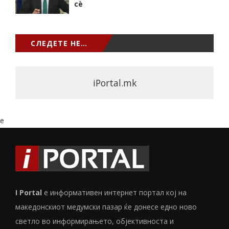
сѐ
СЛЕДЕТЕ НЕ…
iPortal.mk
e
I Portal
е информативен интернет портал кој на
македонскиот медумски пазар ќе донесе едно ново
светло во информирањето, објективноста и