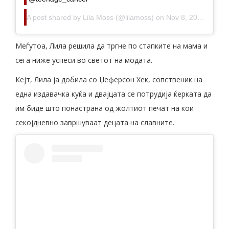
A post shared by
Lila Moss
(@lilamoss) on
Nov 8, 2019 at 6:04am PST
Меѓутоа, Лила решила да тргне по стапките на мама и
сега ниже успеси во светот на модата.
Кејт, Лила ја добила со Џеферсон Хек, сопственик на
една издавачка куќа и двајцата се потрудија ќерката да
им биде што понастрана од жолтиот печат на кои
секојдневно завршуваат децата на славните.