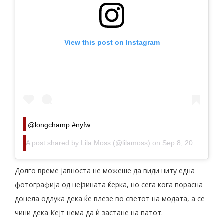
View this post on Instagram
@longchamp #nyfw
A post shared by
Lila Moss
(@lilamoss) on
Sep 8, 2019 at 8:16am PDT
Долго време јавноста не можеше да види ниту една
фотографија од нејзината ќерка, но сега кога порасна
донела одлука дека ќе влезе во светот на модата, а се
чини дека Кејт нема да ѝ застане на патот.