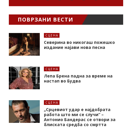
ПОВРЗАНИ ВЕСТИ
СЦЕНА
Северина во никогаш пожешко
издание најави нова песна
СЦЕНА
Лепа Брена падна за време на
настап во Будва
СЦЕНА
„Срцевиот удар е најдобрата
работа што ми се случи“ –
Антонио Бандерас се отвори за
блиската средба со смртта