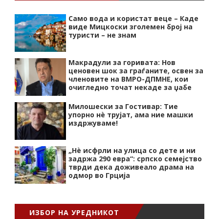
Само вода и користат веце – Каде
виде Мицкоски зголемен број на
туристи – не знам
Макрадули за горивата: Нов
ценовен шок за граѓаните, освен за
членовите на ВМРО-ДПМНЕ, кои
очигледно точат некаде за џабе
Милошески за Гостивар: Тие
упорно нѐ трујат, ама ние машки
издржуваме!
„Нѐ исфрли на улица со дете и ни
задржа 290 евра“: српско семејство
тврди дека доживеало драма на
одмор во Грција
ИЗБОР НА УРЕДНИКОТ