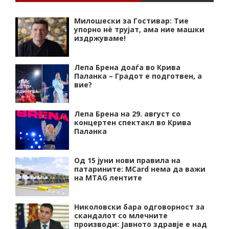
Милошески за Гостивар: Тие
упорно нѐ трујат, ама ние машки
издржуваме!
Лепа Брена доаѓа во Крива
Паланка – Градот е подготвен, а
вие?
Лепа Брена на 29. август со
концертен спектакл во Крива
Паланка
Од 15 јуни нови правила на
патарините: MCard нема да важи
на MTAG лентите
Николовски бара одговорност за
скандалот со млечните
производи: Јавното здравје е над