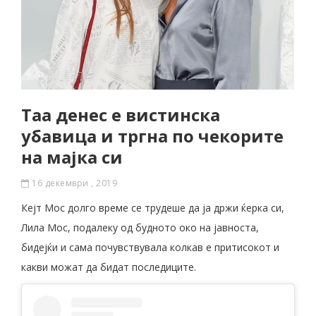
Таа денес е вистинска
убавица и тргна по чекорите
на мајка си
16 декември , 2019
Кејт Мос долго време се трудеше да ја држи ќерка си,
Лила Мос, подалеку од будното око на јавноста,
бидејќи и сама почувствувала колкав е притисокот и
какви можат да бидат последиците.