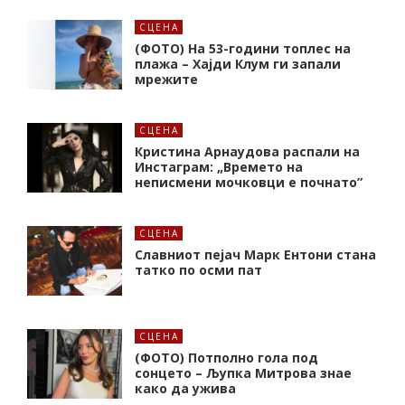
СЦЕНА
(ФОТО) На 53-години топлес на
плажа – Хајди Клум ги запали
мрежите
СЦЕНА
Кристина Арнаудова распали на
Инстаграм: „Времето на
неписмени мочковци е почнато”
СЦЕНА
Славниот пејач Марк Ентони стана
татко по осми пат
СЦЕНА
(ФОТО) Потполно гола под
сонцето – Љупка Митрова знае
како да ужива