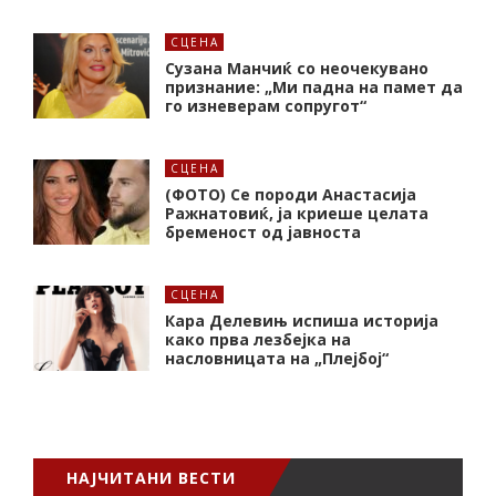
СЦЕНА
Сузана Манчиќ со неочекувано
признание: „Ми падна на памет да
го изневерам сопругот“
СЦЕНА
(ФОТО) Се породи Анастасија
Ражнатовиќ, ја криеше целата
бременост од јавноста
СЦЕНА
Кара Делевињ испиша историја
како прва лезбејка на
насловницата на „Плејбој“
НАЈЧИТАНИ ВЕСТИ