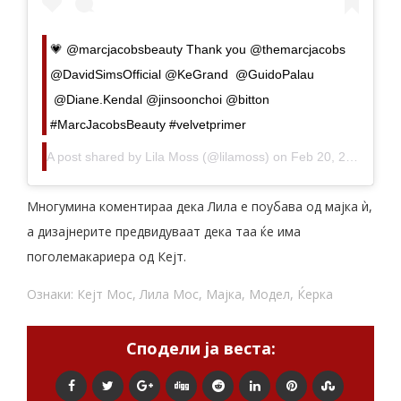
💗 @marcjacobsbeauty Thank you @themarcjacobs
@DavidSimsOfficial @KeGrand @GuidoPalau
@Diane.Kendal @jinsoonchoi @bitton
#MarcJacobsBeauty #velvetprimer
A post shared by
Lila Moss
(@lilamoss) on
Feb 20, 2019 at 10:41am PST
Многумина коментираа дека Лила е поубава од мајка ѝ,
а дизајнерите предвидуваат дека таа ќе има
поголемакариера од Кејт.
Ознаки:
Кејт Мос
,
Лила Мос
,
Мајка
,
Модел
,
Ќерка
Сподели ја веста: