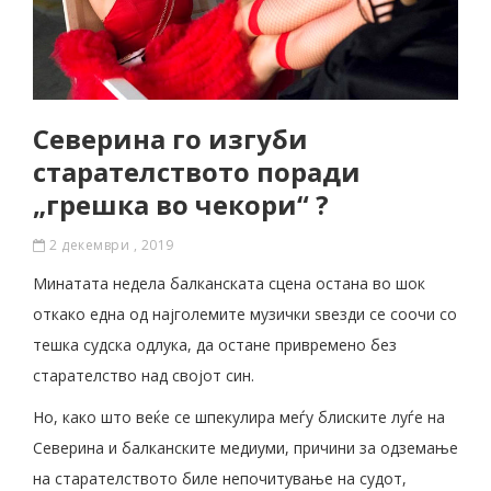
Северина го изгуби
старателството поради
„грешка во чекори“ ?
2 декември , 2019
Минатата недела балканската сцена остана во шок
откако една од најголемите музички ѕвезди се соочи со
тешка судска одлука, да остане привремено без
старателство над својот син.
Но, како што веќе се шпекулира меѓу блиските луѓе на
Северина и балканските медиуми, причини за одземање
на старателството биле непочитување на судот,