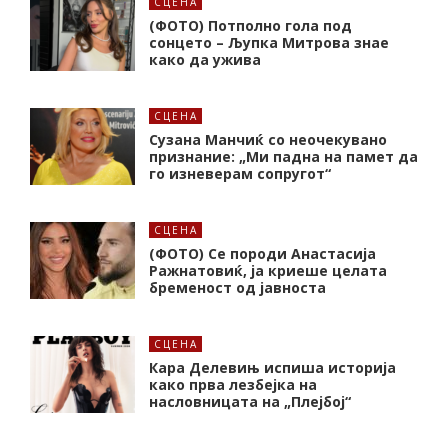
СЦЕНА
(ФОТО) Потполно гола под
сонцето – Љупка Митрова знае
како да ужива
СЦЕНА
Сузана Манчиќ со неочекувано
признание: „Ми падна на памет да
го изневерам сопругот“
СЦЕНА
(ФОТО) Се породи Анастасија
Ражнатовиќ, ја криеше целата
бременост од јавноста
СЦЕНА
Кара Делевињ испиша историја
како прва лезбејка на
насловницата на „Плејбој“