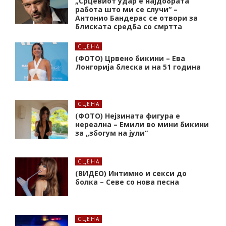
„Срцевиот удар е најдобрата
работа што ми се случи“ –
Антонио Бандерас се отвори за
блиската средба со смртта
СЦЕНА
(ФОТО) Црвено бикини – Ева
Лонгорија блеска и на 51 година
СЦЕНА
(ФОТО) Нејзината фигура е
нереална – Емили во мини бикини
за „збогум на јули“
СЦЕНА
(ВИДЕО) Интимно и секси до
болка – Севе со нова песна
СЦЕНА