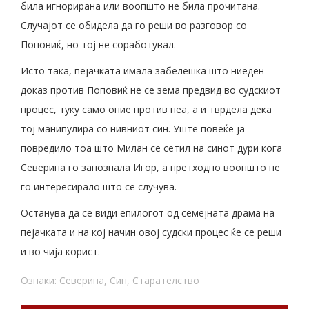
била игнорирана или воопшто не била прочитана.
Случајот се обидела да го реши во разговор со
Поповиќ, но тој не соработувал.
Исто така, пејачката имала забелешка што ниеден
доказ против Поповиќ не се зема предвид во судскиот
процес, туку само оние против неа, а и тврдела дека
тој манипулира со нивниот син. Уште повеќе ја
повредило тоа што Милан се сетил на синот дури кога
Северина го запознала Игор, а претходно воопшто не
го интересирало што се случува.
Останува да се види епилогот од семејната драма на
пејачката и на кој начин овој судски процес ќе се реши
и во чија корист.
Ознаки:
Северина
,
Син
,
Старателство