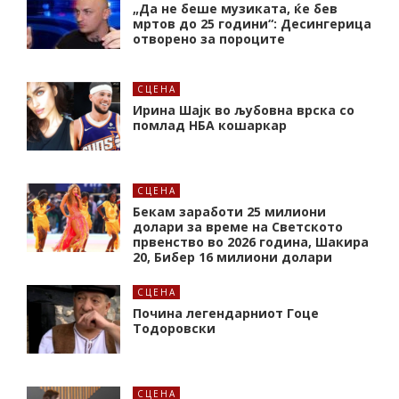
„Да не беше музиката, ќе бев
мртов до 25 години“: Десингерица
отворено за пороците
СЦЕНА
Ирина Шајк во љубовна врска со
помлад НБА кошаркар
СЦЕНА
Бекам заработи 25 милиони
долари за време на Светското
првенство во 2026 година, Шакира
20, Бибер 16 милиони долари
СЦЕНА
Почина легендарниот Гоце
Тодоровски
СЦЕНА