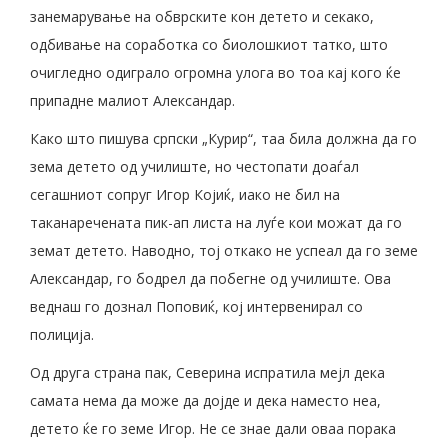
занемарување на обврските кон детето и секако,
одбивање на соработка со биолошкиот татко, што
очигледно одиграло огромна улога во тоа кај кого ќе
припадне малиот Александар.
Како што пишува српски „Курир“, таа била должна да го
зема детето од училиште, но честопати доаѓал
сегашниот сопруг Игор Којиќ, иако не бил на
таканаречената пик-ап листа на луѓе кои можат да го
земат детето. Наводно, тој откако не успеал да го земе
Александар, го бодрел да побегне од училиште. Ова
веднаш го дознал Поповиќ, кој интервенирал со
полиција.
Од друга страна пак, Северина испратила мејл дека
самата нема да може да дојде и дека наместо неа,
детето ќе го земе Игор. Не се знае дали оваа порака