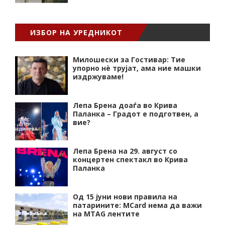
ИЗБОР НА УРЕДНИКОТ
Милошески за Гостивар: Тие
упорно нѐ трујат, ама ние машки
издржуваме!
Лепа Брена доаѓа во Крива
Паланка – Градот е подготвен, а
вие?
Лепа Брена на 29. август со
концертен спектакл во Крива
Паланка
Од 15 јуни нови правила на
патарините: MCard нема да важи
на MTAG лентите