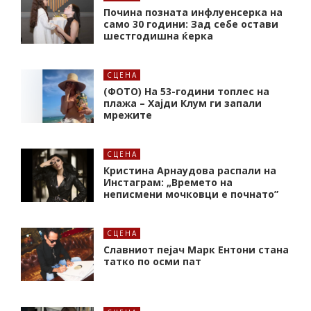
Почина позната инфлуенсерка на
само 30 години: Зад себе остави
шестгодишна ќерка
СЦЕНА
(ФОТО) На 53-години топлес на
плажа – Хајди Клум ги запали
мрежите
СЦЕНА
Кристина Арнаудова распали на
Инстаграм: „Времето на
неписмени мочковци е почнато”
СЦЕНА
Славниот пејач Марк Ентони стана
татко по осми пат