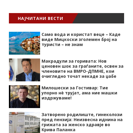
НАЈЧИТАНИ ВЕСТИ
Само вода и користат веце – Каде
виде Мицкоски зголемен број на
туристи – не знам
Макрадули за горивата: Нов
ценовен шок за граѓаните, освен за
членовите на ВМРО-ДПМНЕ, кои
очигледно точат некаде за џабе
Милошески за Гостивар: Тие
упорно нѐ трујат, ама ние машки
издржуваме!
Затворено родилиште, гинеколози
пред пензија: Неизвесна иднина на
грижата за женско здравје во
Крива Паланка