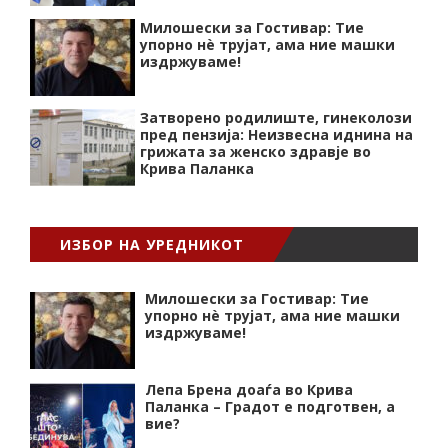
Милошески за Гостивар: Тие
упорно нѐ трујат, ама ние машки
издржуваме!
Затворено родилиште, гинеколози
пред пензија: Неизвесна иднина на
грижата за женско здравје во
Крива Паланка
ИЗБОР НА УРЕДНИКОТ
Милошески за Гостивар: Тие
упорно нѐ трујат, ама ние машки
издржуваме!
Лепа Брена доаѓа во Крива
Паланка – Градот е подготвен, а
вие?