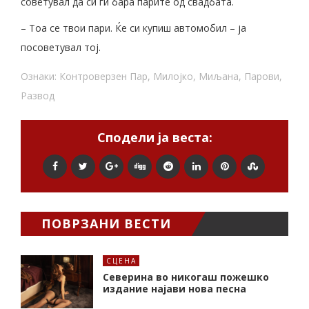
советувал да си ги бара парите од свадбата.
– Тоа се твои пари. Ќе си купиш автомобил – ја
посоветувал тој.
Ознаки:
Контроверзен Пар
,
Милојко
,
Миљана
,
Парови
,
Развод
Сподели ја веста:
ПОВРЗАНИ ВЕСТИ
СЦЕНА
Северина во никогаш пожешко
издание најави нова песна