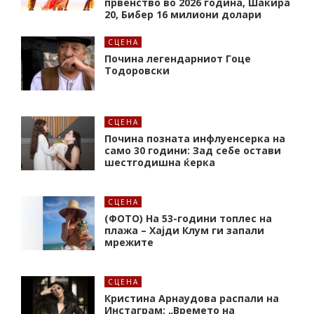
првенство во 2026 година, Шакира
20, Бибер 16 милиони долари
СЦЕНА
Почина легендарниот Гоце
Тодоровски
СЦЕНА
Почина позната инфлуенсерка на
само 30 години: Зад себе остави
шестгодишна ќерка
СЦЕНА
(ФОТО) На 53-години топлес на
плажа – Хајди Клум ги запали
мрежите
СЦЕНА
Кристина Арнаудова распали на
Инстаграм: „Времето на