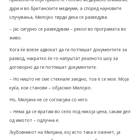
дури и во британските медиуми, а според најновите
случувања, Милојко тврди дека се разведува.
– Јас сигурно се разведувам – рекол во програмата во
живо.
Кога ќе влезе адвокат да ги потпишат документите за
развод, накратко ќе го напуштат реалното шоу за
договорно да ги потпишат документите.
– Но ништо не сме стекнале заедно, тоа е се мое. Моја
куќа, кои станови – објаснил Милојко.
Но, Милјана не се согласува со него.
– Нема да се вратам во село под никоја цена, сакам дел
од имотот – одлучна е.
Љубовникот на Милјана, кој исто така е оженет, ја