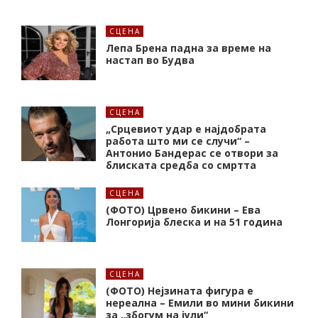
СЦЕНА
Лепа Брена падна за време на
настап во Будва
СЦЕНА
„Срцевиот удар е најдобрата
работа што ми се случи“ –
Антонио Бандерас се отвори за
блиската средба со смртта
СЦЕНА
(ФОТО) Црвено бикини – Ева
Лонгорија блеска и на 51 година
СЦЕНА
(ФОТО) Нејзината фигура е
нереална – Емили во мини бикини
за „збогум на јули“