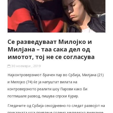
Се разведуваат Милојко и
Милјана – таа сака дел од
имотот, тој не се согласува
30 ноември , 2019
Најконтроверзниот брачен пар во Србија, Милјана (21)
и Милојко (74) ќе ја напуштат вилата на
контроверзното реалити шоу Парови како би
потпишале развод, пишува спрски Курир.
Гледачите од Србија секојдневно го следат развојот на
приказната која привлече големо медиумско внимание