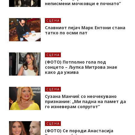
неписмени мочковци е почнато”
СЦЕНА
Славниот пејач Марк Ентони стана
татко по осми пат
СЦЕНА
(ФОТО) Потполно гола под
сонцето – Љупка Митрова знае
како да ужива
СЦЕНА
Сузана Манчиќ со неочекувано
признание: „Ми падна на памет да
го изневерам сопругот“
СЦЕНА
(ФОТО) Се породи Анастасија