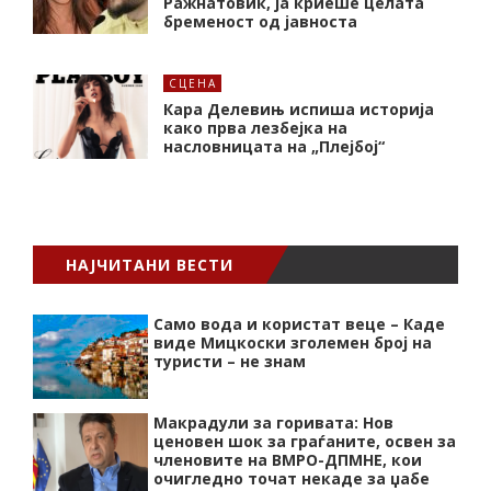
Ражнатовиќ, ја криеше целата
бременост од јавноста
СЦЕНА
Кара Делевињ испиша историја
како прва лезбејка на
насловницата на „Плејбој“
НАЈЧИТАНИ ВЕСТИ
Само вода и користат веце – Каде
виде Мицкоски зголемен број на
туристи – не знам
Макрадули за горивата: Нов
ценовен шок за граѓаните, освен за
членовите на ВМРО-ДПМНЕ, кои
очигледно точат некаде за џабе