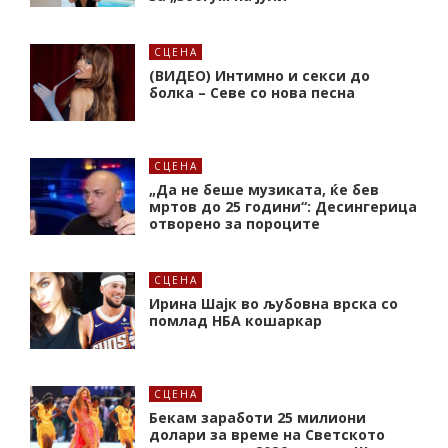
СЦЕНА
(ВИДЕО) Интимно и секси до
болка – Севе со нова песна
СЦЕНА
„Да не беше музиката, ќе бев
мртов до 25 години“: Десингерица
отворено за пороците
СЦЕНА
Ирина Шајк во љубовна врска со
помлад НБА кошаркар
СЦЕНА
Бекам заработи 25 милиони
долари за време на Светското