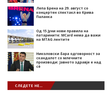
Лепа Брена на 29. август со
концертен спектакл во Крива
Паланка
Од 15 јуни нови правила на
патарините: MCard нема да важи
на MTAG лентите
Николовски бара одговорност за
скандалот со млечните
производи: Јавното здравје е над
сѐ
СЛЕДЕТЕ НЕ…