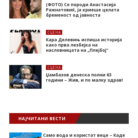
(ФОТО) Се породи Анастасија
Ражнатовиќ, ја криеше целата
бременост од јавноста
СЦЕНА
Кара Делевињ испиша историја
како прва лезбејка на
насловницата на „Плејбој“
СЦЕНА
Џамбазов денеска полни 63
години – Жив, и по малку здрав!
НАЈЧИТАНИ ВЕСТИ
Само вода и користат веце – Каде