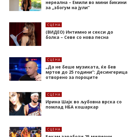
нереална – Емили во мини бикини
за „збогум на јули“
СЦЕНА
(ВИДЕО) Интимно и секси до
болка – Севе со нова песна
СЦЕНА
„Да не беше музиката, ќе бев
мртов до 25 години“: Десингерица
отворено за пороците
СЦЕНА
Ирина Шајк во љубовна врска со
помлад НБА кошаркар
СЦЕНА
Бекам заработи 25 милиони