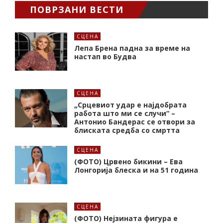
ПОВРЗАНИ ВЕСТИ
СЦЕНА
Лепа Брена падна за време на
настап во Будва
СЦЕНА
„Срцевиот удар е најдобрата
работа што ми се случи“ –
Антонио Бандерас се отвори за
блиската средба со смртта
СЦЕНА
(ФОТО) Црвено бикини – Ева
Лонгорија блеска и на 51 година
СЦЕНА
(ФОТО) Нејзината фигура е