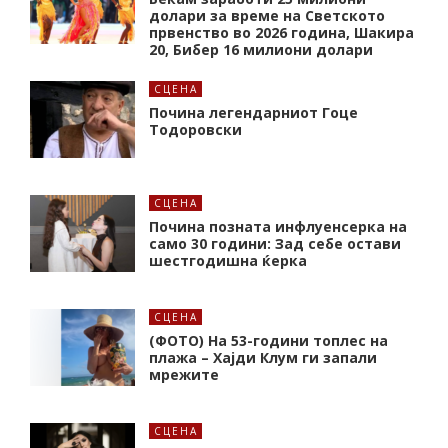
долари за време на Светското
првенство во 2026 година, Шакира
20, Бибер 16 милиони долари
СЦЕНА
Почина легендарниот Гоце
Тодоровски
СЦЕНА
Почина позната инфлуенсерка на
само 30 години: Зад себе остави
шестгодишна ќерка
СЦЕНА
(ФОТО) На 53-години топлес на
плажа – Хајди Клум ги запали
мрежите
СЦЕНА