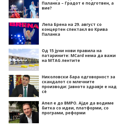
Паланка – Градот е подготвен, а
вие?
Лепа Брена на 29. август со
концертен спектакл во Крива
Паланка
Од 15 јуни нови правила на
патарините: MCard нема да важи
на MTAG лентите
Николовски бара одговорност за
скандалот со млечните
производи: Јавното здравје е над
сѐ
Апел е до ВМРО. Ајде да водиме
битка со идеи, платформи, со
програми, реформи