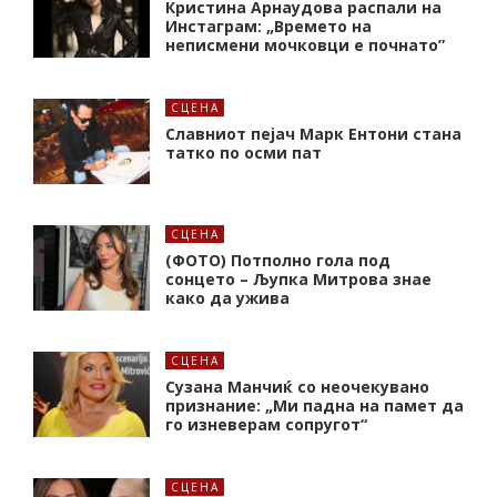
Кристина Арнаудова распали на
Инстаграм: „Времето на
неписмени мочковци е почнато”
СЦЕНА
Славниот пејач Марк Ентони стана
татко по осми пат
СЦЕНА
(ФОТО) Потполно гола под
сонцето – Љупка Митрова знае
како да ужива
СЦЕНА
Сузана Манчиќ со неочекувано
признание: „Ми падна на памет да
го изневерам сопругот“
СЦЕНА