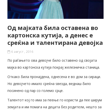
Од мајката била оставена во
картонска кутија, а денес е
среќна и талентирана девојка
6 август , 2016
По раѓањето ова девојче било оставено од својата
мајка во картонска кутија покрај железничка станица.
Откако била пронајдена, однесена е во дом за сираци.
Но девојчето имало среќна ѕвезда, веднаш било
посинено од пар со големо срце.
Талентот кој го има за пеење го користи да пее ширум
земјата и им помага на децата без родители, нешто за