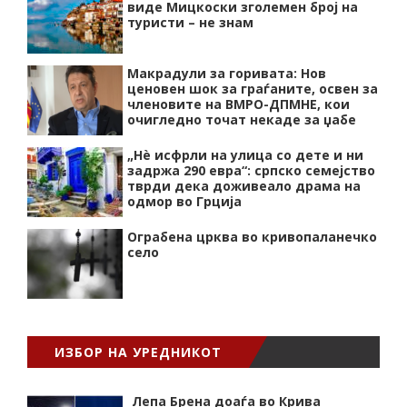
виде Мицкоски зголемен број на
туристи – не знам
Макрадули за горивата: Нов
ценовен шок за граѓаните, освен за
членовите на ВМРО-ДПМНЕ, кои
очигледно точат некаде за џабе
„Нѐ исфрли на улица со дете и ни
задржа 290 евра“: српско семејство
тврди дека доживеало драма на
одмор во Грција
Ограбена црква во кривопаланечко
село
ИЗБОР НА УРЕДНИКОТ
Лепа Брена доаѓа во Крива