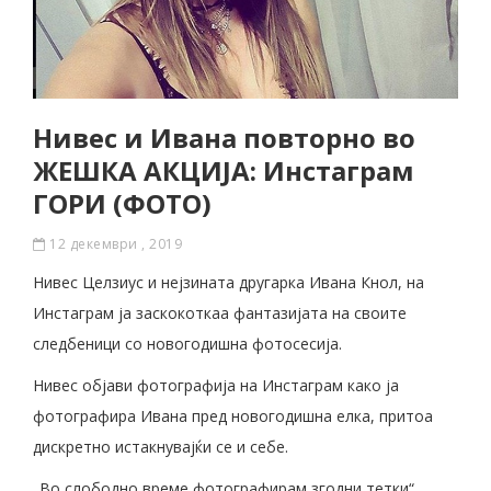
Нивес и Ивана повторно во
ЖЕШКА АКЦИЈА: Инстаграм
ГОРИ (ФОТО)
12 декември , 2019
Нивес Целзиус и нејзината другарка Ивана Кнол, на
Инстаграм ја заскокоткаа фантазијата на своите
следбеници со новогодишна фотосесија.
Нивес објави фотографија на Инстаграм како ја
фотографира Ивана пред новогодишна елка, притоа
дискретно истакнувајќи се и себе.
„Во слободно време фотографирам згодни тетки“,