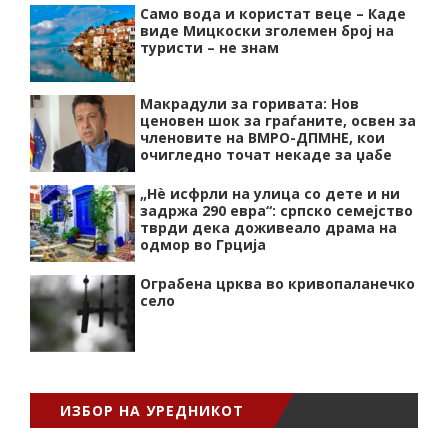
Само вода и користат веце – Каде
виде Мицкоски зголемен број на
туристи – не знам
Макрадули за горивата: Нов
ценовен шок за граѓаните, освен за
членовите на ВМРО-ДПМНЕ, кои
очигледно точат некаде за џабе
„Нѐ исфрли на улица со дете и ни
задржа 290 евра“: српско семејство
тврди дека доживеало драма на
одмор во Грција
Ограбена црква во кривопаланечко
село
ИЗБОР НА УРЕДНИКОТ