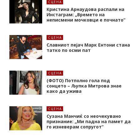
СЦЕНА
Кристина Арнаудова распали на
Инстаграм: „Времето на
неписмени мочковци е почнато”
СЦЕНА
Славниот пејач Марк Ентони стана
татко по осми пат
СЦЕНА
(ФОТО) Потполно гола под
сонцето – Љупка Митрова знае
како да ужива
СЦЕНА
Сузана Манчиќ со неочекувано
признание: „Ми падна на памет да
го изневерам сопругот“