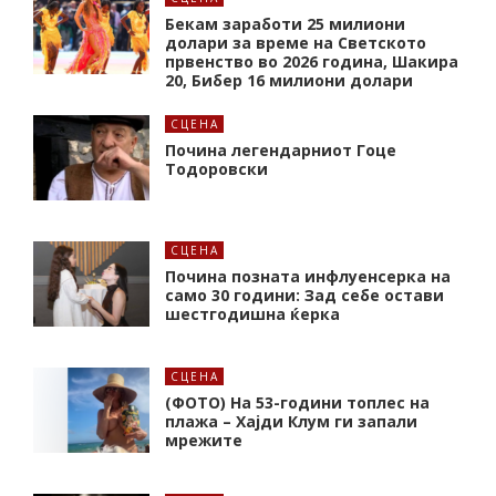
Бекам заработи 25 милиони
долари за време на Светското
првенство во 2026 година, Шакира
20, Бибер 16 милиони долари
СЦЕНА
Почина легендарниот Гоце
Тодоровски
СЦЕНА
Почина позната инфлуенсерка на
само 30 години: Зад себе остави
шестгодишна ќерка
СЦЕНА
(ФОТО) На 53-години топлес на
плажа – Хајди Клум ги запали
мрежите