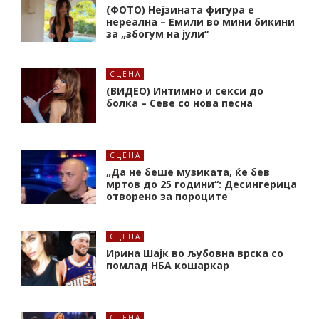
(ФОТО) Нејзината фигура е
нереална – Емили во мини бикини
за „збогум на јули“
СЦЕНА
(ВИДЕО) Интимно и секси до
болка – Севе со нова песна
СЦЕНА
„Да не беше музиката, ќе бев
мртов до 25 години“: Десингерица
отворено за пороците
СЦЕНА
Ирина Шајк во љубовна врска со
помлад НБА кошаркар
СЦЕНА