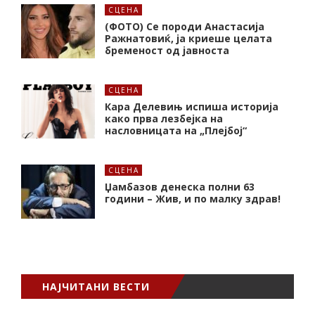
СЦЕНА
(ФОТО) Се породи Анастасија
Ражнатовиќ, ја криеше целата
бременост од јавноста
СЦЕНА
Кара Делевињ испиша историја
како прва лезбејка на
насловницата на „Плејбој“
СЦЕНА
Џамбазов денеска полни 63
години – Жив, и по малку здрав!
НАЈЧИТАНИ ВЕСТИ