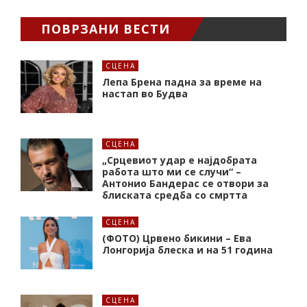
ПОВРЗАНИ ВЕСТИ
СЦЕНА
Лепа Брена падна за време на
настап во Будва
СЦЕНА
„Срцевиот удар е најдобрата
работа што ми се случи“ –
Антонио Бандерас се отвори за
блиската средба со смртта
СЦЕНА
(ФОТО) Црвено бикини – Ева
Лонгорија блеска и на 51 година
СЦЕНА