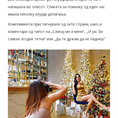
напишала во описот. Сликата за помалку од еден час
имала неколку илјади допаѓања.
Комплименти пристигнувале од сите страни, како и
коментари од типот на „Сликај ме и мене“, „И јас би
сликал згодни тетки“ или „Да те држам да не паднеш“.