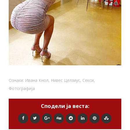
Ознаки:
Ивана Кнол
,
Нивес Целзиус
,
Секси
,
Фотографија
Сподели ја веста: