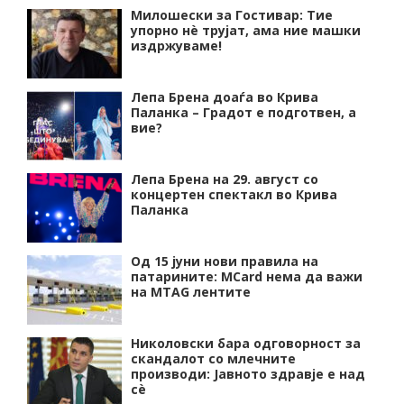
Милошески за Гостивар: Тие
упорно нѐ трујат, ама ние машки
издржуваме!
Лепа Брена доаѓа во Крива
Паланка – Градот е подготвен, а
вие?
Лепа Брена на 29. август со
концертен спектакл во Крива
Паланка
Од 15 јуни нови правила на
патарините: MCard нема да важи
на MTAG лентите
Николовски бара одговорност за
скандалот со млечните
производи: Јавното здравје е над
сѐ