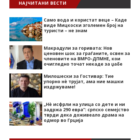
НАЈЧИТАНИ ВЕСТИ
Само вода и користат веце – Каде
виде Мицкоски зголемен број на
туристи – не знам
Макрадули за горивата: Нов
ценовен шок за граѓаните, освен за
членовите на ВМРО-ДПМНЕ, кои
очигледно точат некаде за џабе
Милошески за Гостивар: Тие
упорно нѐ трујат, ама ние машки
издржуваме!
„Нѐ исфрли на улица со дете и ни
задржа 290 евра“: српско семејство
тврди дека доживеало драма на
одмор во Грција