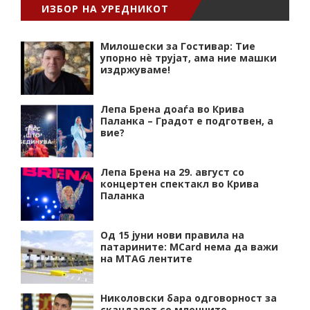
ИЗБОР НА УРЕДНИКОТ
Милошески за Гостивар: Тие
упорно нѐ трујат, ама ние машки
издржуваме!
Лепа Брена доаѓа во Крива
Паланка – Градот е подготвен, а
вие?
Лепа Брена на 29. август со
концертен спектакл во Крива
Паланка
Од 15 јуни нови правила на
патарините: MCard нема да важи
на MTAG лентите
Николовски бара одговорност за
скандалот со млечните