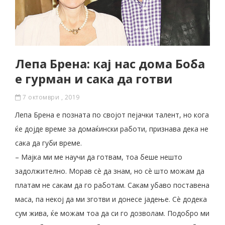
Лепа Брена: кај нас дома Боба
е гурман и сака да готви
7 октомври , 2019
Лепа Брена е позната по својот пејачки талент, но кога
ќе дојде време за домаќински работи, признава дека не
сака да губи време.
– Мајка ми ме научи да готвам, тоа беше нешто
задолжително. Морав сè да знам, но сè што можам да
платам не сакам да го работам. Сакам убаво поставена
маса, па некој да ми зготви и донесе јадење. Сè додека
сум жива, ќе можам тоа да си го дозволам. Подобро ми