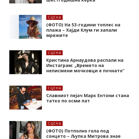
СЦЕНА
(ФОТО) На 53-години топлес на
плажа – Хајди Клум ги запали
мрежите
СЦЕНА
Кристина Арнаудова распали на
Инстаграм: „Времето на
неписмени мочковци е почнато”
СЦЕНА
Славниот пејач Марк Ентони стана
татко по осми пат
СЦЕНА
(ФОТО) Потполно гола под
сонцето – Љупка Митрова знае