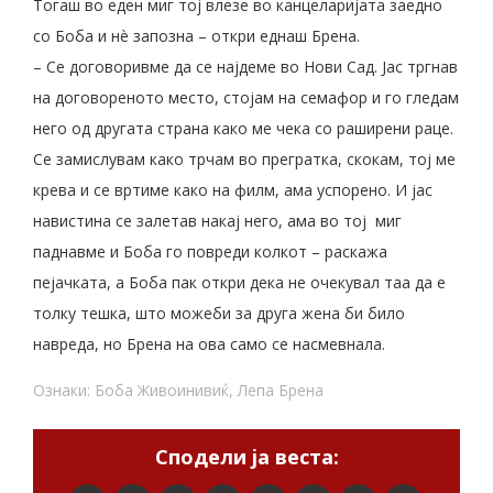
Тогаш во еден миг тој влезе во канцеларијата заедно
со Боба и нè запозна – откри еднаш Брена.
– Се договоривме да се најдеме во Нови Сад. Јас тргнав
на договореното место, стојам на семафор и го гледам
него од другата страна како ме чека со раширени раце.
Се замислувам како трчам во прегратка, скокам, тој ме
крева и се вртиме како на филм, ама успорено. И јас
навистина се залетав накај него, ама во тој миг
паднавме и Боба го повреди колкот – раскажа
пејачката, а Боба пак откри дека не очекувал таа да е
толку тешка, што можеби за друга жена би било
навреда, но Брена на ова само се насмевнала.
Ознаки:
Боба Живоинивиќ
,
Лепа Брена
Сподели ја веста: