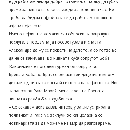
е да работам некоја добра готвачка, отколку да губам
време за нешто што ќе се изеде за половина час. Не
треба да бидам најдобра и сè да работам совршено –
изјави пејачката.
Имено нејзините домаќински обврски ги завршува
послуга, а неодамна ја посоветувала и снаата
Александра да му се посвети на детето, а со готвење
да не се занимава. Во нивната куќа сопругот Боба
Живоинивиќ е поголем гурман од сопругата.
Брена и Боба во брак се речиси три децении и многу
детали од нивната врска ѝ се познати на јавноста. Нив
ги запознал Рака Мариќ, менаџерот на Брена, а
нивната средба била судбинска.
– Се сеќавам дека давав интервју за „Илустрирана
политика“ и Рака ме заклучи во канцеларија со
новинарката за да можеме на мир да разговараме.