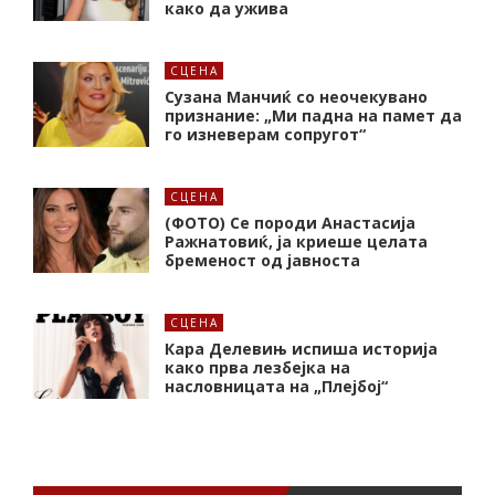
како да ужива
СЦЕНА
Сузана Манчиќ со неочекувано
признание: „Ми падна на памет да
го изневерам сопругот“
СЦЕНА
(ФОТО) Се породи Анастасија
Ражнатовиќ, ја криеше целата
бременост од јавноста
СЦЕНА
Кара Делевињ испиша историја
како прва лезбејка на
насловницата на „Плејбој“