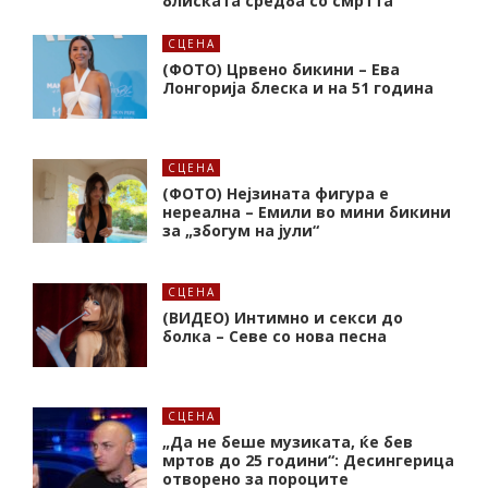
блиската средба со смртта
СЦЕНА
(ФОТО) Црвено бикини – Ева
Лонгорија блеска и на 51 година
СЦЕНА
(ФОТО) Нејзината фигура е
нереална – Емили во мини бикини
за „збогум на јули“
СЦЕНА
(ВИДЕО) Интимно и секси до
болка – Севе со нова песна
СЦЕНА
„Да не беше музиката, ќе бев
мртов до 25 години“: Десингерица
отворено за пороците