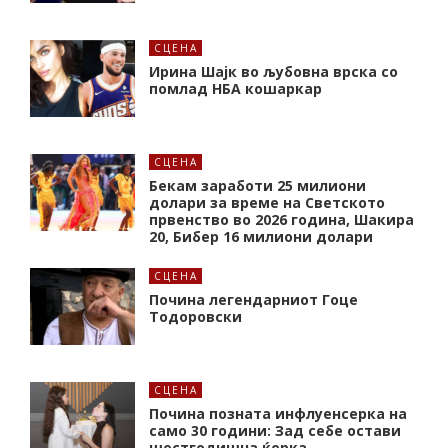
СЦЕНА
Ирина Шајк во љубовна врска со
помлад НБА кошаркар
СЦЕНА
Бекам заработи 25 милиони
долари за време на Светското
првенство во 2026 година, Шакира
20, Бибер 16 милиони долари
СЦЕНА
Почина легендарниот Гоце
Тодоровски
СЦЕНА
Почина позната инфлуенсерка на
само 30 години: Зад себе остави
шестгодишна ќерка