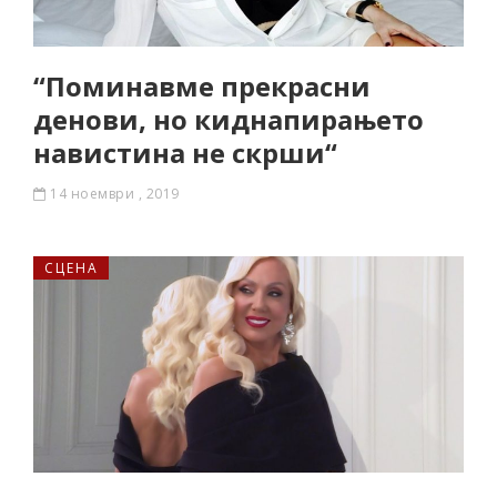
“Поминавме прекрасни
денови, но киднапирањето
навистина не скрши“
14 ноември , 2019
СЦЕНА