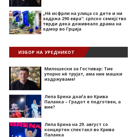
„Нѐ исфрли на улица со дете и ни
задржа 290 евра“: српско семејство
тврди дека доживеало драма на
одмор во Грција
ИЗБОР НА УРЕДНИКОТ
Милошески за Гостивар: Тие
упорно нѐ трујат, ама ние машки
издржуваме!
Лепа Брена доаѓа во Крива
Паланка – Градот е подготвен, а
вие?
Лепа Брена на 29. август со
концертен спектакл во Крива
Паланка