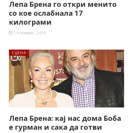
Лепа Брена го откри менито
со кое ослабнала 17
килограми
7 ноември , 2019
СЦЕНА
Лепа Брена: кај нас дома Боба
е гурман и сака да готви