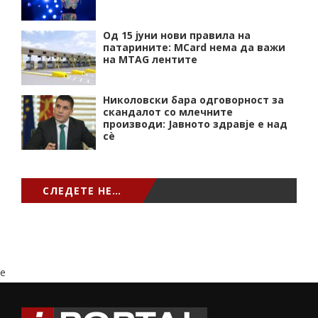
Од 15 јуни нови правила на
патарините: MCard нема да важи
на MTAG лентите
Николовски бара одговорност за
скандалот со млечните
производи: Јавното здравје е над
сѐ
СЛЕДЕТЕ НЕ…
e