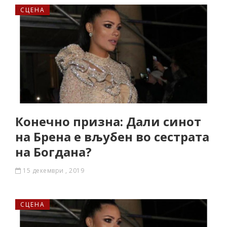
СЦЕНА
Конечно призна: Дали синот
на Брена е вљубен во сестрата
на Богдана?
15 декември , 2019
СЦЕНА