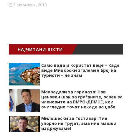
7 октомври , 2019
НАЈЧИТАНИ ВЕСТИ
Само вода и користат веце – Каде
виде Мицкоски зголемен број на
туристи – не знам
Макрадули за горивата: Нов
ценовен шок за граѓаните, освен за
членовите на ВМРО-ДПМНЕ, кои
очигледно точат некаде за џабе
Милошески за Гостивар: Тие
упорно нѐ трујат, ама ние машки
издржуваме!