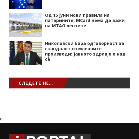
Од 15 јуни нови правила на
патарините: MCard нема да важи
на MTAG лентите
Николовски бара одговорност за
скандалот со млечните
производи: Јавното здравје е над
сѐ
СЛЕДЕТЕ НЕ…
e