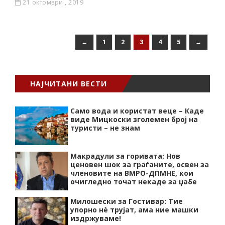
21 октомври , 2019
←
1
2
3
4
5
→
НАЈЧИТАНИ ВЕСТИ
Само вода и користат веце – Каде
виде Мицкоски зголемен број на
туристи – не знам
Макрадули за горивата: Нов
ценовен шок за граѓаните, освен за
членовите на ВМРО-ДПМНЕ, кои
очигледно точат некаде за џабе
Милошески за Гостивар: Тие
упорно нѐ трујат, ама ние машки
издржуваме!