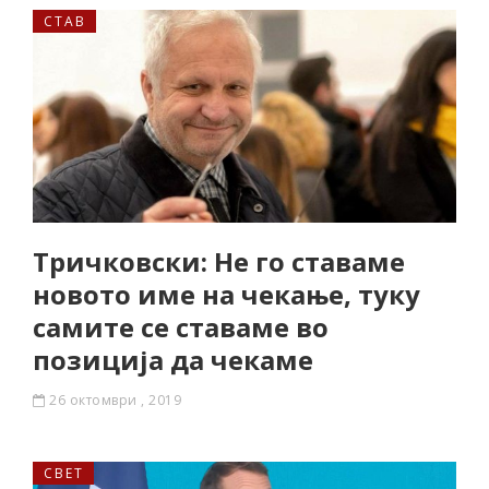
СТАВ
Тричковски: Не го ставаме
новото име на чекање, туку
самите се ставаме во
позиција да чекаме
26 октомври , 2019
СВЕТ