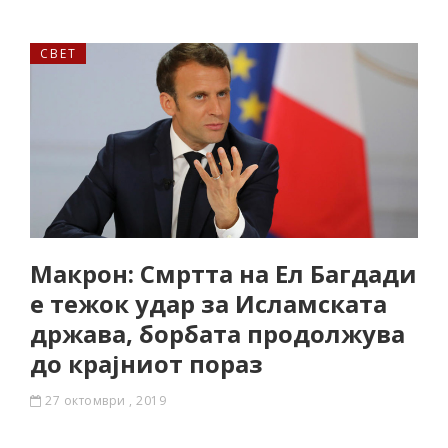
СВЕТ
Макрон: Смртта на Ел Багдади
е тежок удар за Исламската
држава, борбата продолжува
до крајниот пораз
27 октомври , 2019