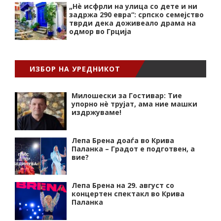
„Нѐ исфрли на улица со дете и ни
задржа 290 евра“: српско семејство
тврди дека доживеало драма на
одмор во Грција
ИЗБОР НА УРЕДНИКОТ
Милошески за Гостивар: Тие
упорно нѐ трујат, ама ние машки
издржуваме!
Лепа Брена доаѓа во Крива
Паланка – Градот е подготвен, а
вие?
Лепа Брена на 29. август со
концертен спектакл во Крива
Паланка