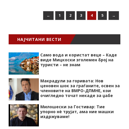
←
1
2
3
4
5
→
НАЈЧИТАНИ ВЕСТИ
Само вода и користат веце – Каде
виде Мицкоски зголемен број на
туристи – не знам
Макрадули за горивата: Нов
ценовен шок за граѓаните, освен за
членовите на ВМРО-ДПМНЕ, кои
очигледно точат некаде за џабе
Милошески за Гостивар: Тие
упорно нѐ трујат, ама ние машки
издржуваме!