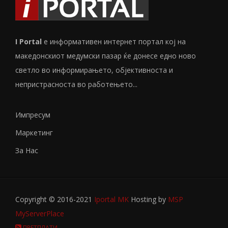
I Portal
е информативен интернет портал кој на
македонскиот медумски пазар ќе донесе едно ново
светло во информирањето, објективноста и
непристрасноста во работењето...
Импресум
Маркетинг
За Нас
Copyright © 2016-2021
Iportal MK
Hosting by
MSP
MyServerPlace
ПРЕТПЛАТИ