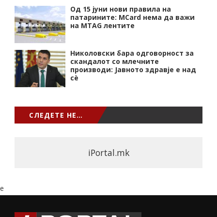
Од 15 јуни нови правила на
патарините: MCard нема да важи
на MTAG лентите
Николовски бара одговорност за
скандалот со млечните
производи: Јавното здравје е над
сѐ
СЛЕДЕТЕ НЕ…
iPortal.mk
e