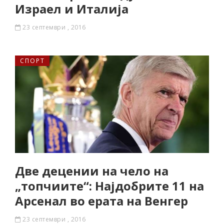
Израел и Италија
23 септември , 2016
СПОРТ
Две децении на чело на
„топчиите“: Најдобрите 11 на
Арсенал во ерата на Венгер
23 септември , 2016