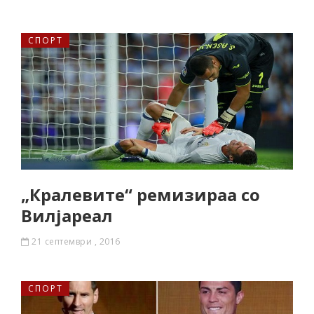
СПОРТ
„Кралевите“ ремизираа со
Вилјареал
21 септември , 2016
СПОРТ