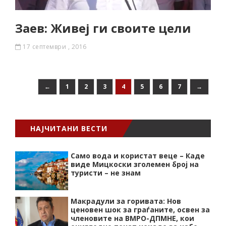
Заев: Живеј ги своите цели
17 септември , 2016
←
1
2
3
4
5
6
7
→
НАЈЧИТАНИ ВЕСТИ
Само вода и користат веце – Каде
виде Мицкоски зголемен број на
туристи – не знам
Макрадули за горивата: Нов
ценовен шок за граѓаните, освен за
членовите на ВМРО-ДПМНЕ, кои