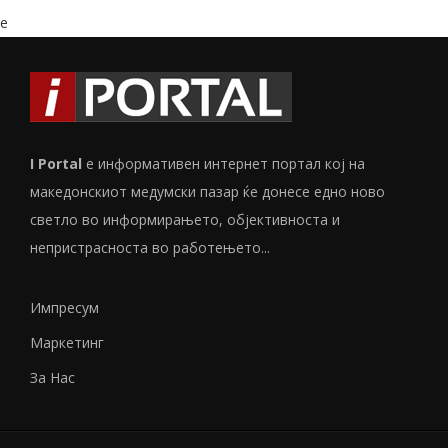
e
I Portal
е информативен интернет портал кој на
македонскиот медумски пазар ќе донесе едно ново
светло во информирањето, објективноста и
непристрасноста во работењето...
Импресум
Маркетинг
За Нас