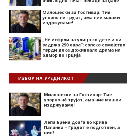
очигледно точат некаде за џабе
Милошески за Гостивар: Тие
упорно нѐ трујат, ама ние машки
издржуваме!
„Нѐ исфрли на улица со дете и ни
задржа 290 евра“: српско семејство
тврди дека доживеало драма на
одмор во Грција
ИЗБОР НА УРЕДНИКОТ
Милошески за Гостивар: Тие
упорно нѐ трујат, ама ние машки
издржуваме!
Лепа Брена доаѓа во Крива
Паланка – Градот е подготвен, а
вие?