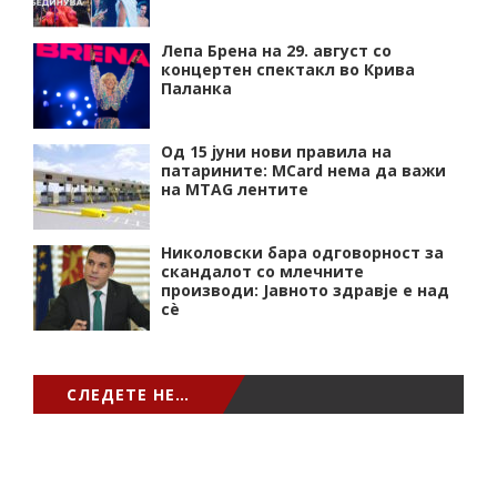
Лепа Брена на 29. август со
концертен спектакл во Крива
Паланка
Од 15 јуни нови правила на
патарините: MCard нема да важи
на MTAG лентите
Николовски бара одговорност за
скандалот со млечните
производи: Јавното здравје е над
сѐ
СЛЕДЕТЕ НЕ…