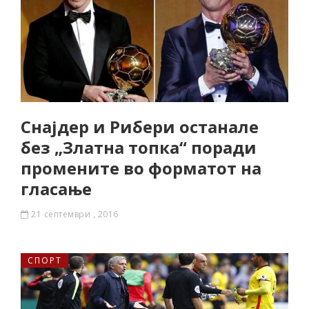
Снајдер и Рибери останале
без „Златна топка“ поради
промените во форматот на
гласање
21 септември , 2016
СПОРТ