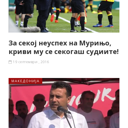
За секој неуспех на Мурињо,
криви му се секогаш судиите!
19 септември , 2016
МАКЕДОНИЈА