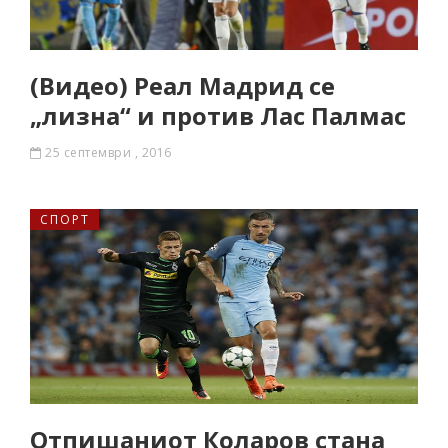
(Видео) Реал Мадрид се
„лизна“ и против Лас Палмас
25 септември , 2016
СПОРТ
Отпишаниот Коларов стана