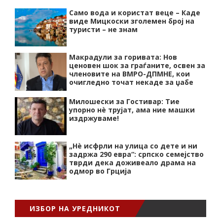
Само вода и користат веце – Каде
виде Мицкоски зголемен број на
туристи – не знам
Макрадули за горивата: Нов
ценовен шок за граѓаните, освен за
членовите на ВМРО-ДПМНЕ, кои
очигледно точат некаде за џабе
Милошески за Гостивар: Тие
упорно нѐ трујат, ама ние машки
издржуваме!
„Нѐ исфрли на улица со дете и ни
задржа 290 евра“: српско семејство
тврди дека доживеало драма на
одмор во Грција
ИЗБОР НА УРЕДНИКОТ