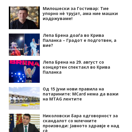
Милошески за Гостивар: Тие
упорно нѐ трујат, ама ние машки
издржуваме!
Лепа Брена доаѓа во Крива
Паланка – Градот е подготвен, а
вие?
Лепа Брена на 29. август со
концертен спектакл во Крива
Паланка
Од 15 јуни нови правила на
патарините: MCard нема да важи
на MTAG лентите
Николовски бара одговорност за
скандалот со млечните
производи: Јавното здравје е над
сѐ