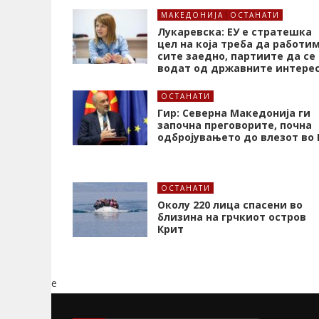
МАКЕДОНИЈА
ОСТАНАТИ
Лукаревска: ЕУ е стратешка
цел на која треба да работи
сите заедно, партиите да се
водат од државните интере
ОСТАНАТИ
Гир: Северна Македонија ги
започна преговорите, почна
одбројувањето до влезот во 
ОСТАНАТИ
Околу 220 лица спасени во
близина на грчкиот остров
Крит
e