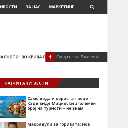
ИВОСТИ
ЗА НАС
МАРКЕТИНГ
Следи не на Facebook
ЈАЛНОТО“ ВО КРИВА ПАЛАНКА
ПОЖАР ВО СТАН
ЛОКАЛНО
НАЈЧИТАНИ ВЕСТИ
Само вода и користат веце –
Каде виде Мицкоски зголемен
број на туристи – не знам
Макрадули за горивата: Нов