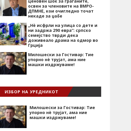
ценовен шок за граѓаните,
освен за членовите на ВМРО-
ДПМНЕ, кои очигледно точат
некаде за џабе
„Нѐ исфрли на улица со дете и
ни задржа 290 евра“: српско
семејство тврди дека
доживеало драма на одмор во
Грција
Милошески за Гостивар: Тие
упорно нѐ трујат, ама ние
машки издржуваме!
ИЗБОР НА УРЕДНИКОТ
Милошески за Гостивар: Тие
упорно нѐ трујат, ама ние
машки издржуваме!