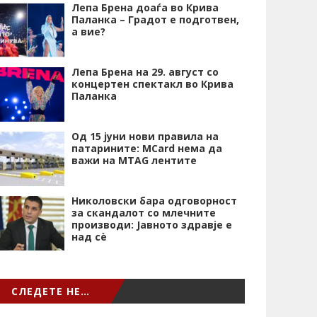
Лепа Брена доаѓа во Крива
Паланка – Градот е подготвен,
а вие?
Лепа Брена на 29. август со
концертен спектакл во Крива
Паланка
Од 15 јуни нови правила на
патарините: MCard нема да
важи на MTAG лентите
Николовски бара одговорност
за скандалот со млечните
производи: Јавното здравје е
над сѐ
СЛЕДЕТЕ НЕ…