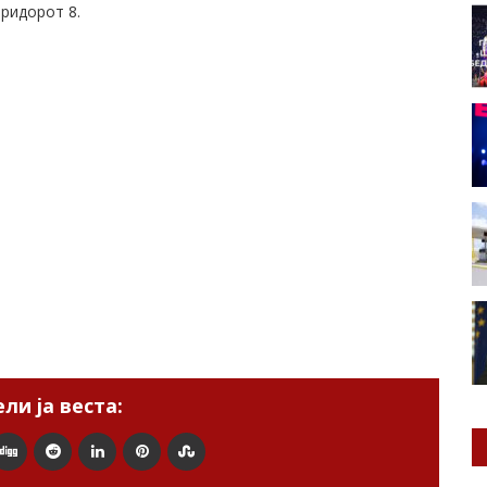
оридорот 8.
ли ја веста: