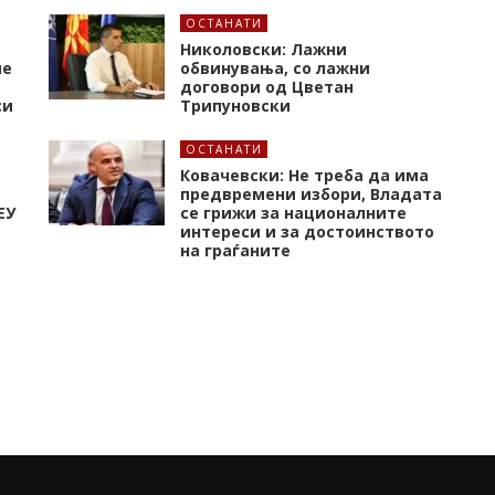
ОСТАНАТИ
Николовски: Лажни
ме
обвинувања, со лажни
договори од Цветан
си
Трипуновски
ОСТАНАТИ
Ковачевски: Не треба да има
предвремени избори, Владата
ЕУ
се грижи за националните
интереси и за достоинството
на граѓаните