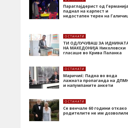
Параглајдерист од Германиј
паднал на карпест и
недостапен терен на Галичи
ОСТАНАТИ
ТИ ОДЛУЧУВАШ ЗА ИДНИНАТ
НА МАКЕДОНИЈА Николовски
гласаше во Крива Паланка
ОСТАНАТИ
Маричиќ: Падна во вода
лажната пропаганда на ДПМ
и напумпаните анкети
ОСТАНАТИ
Се венчале 60 години откако
родителите не им дозволил