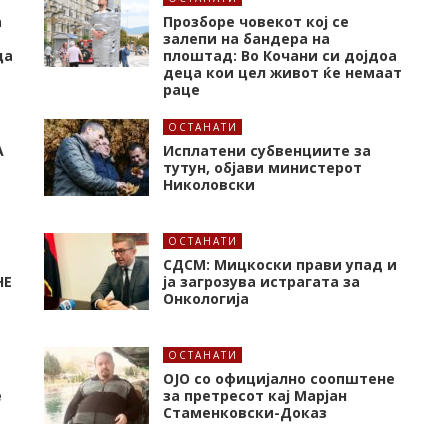
а
Прозборе човекот кој се
залепи на бандера на
ца
плоштад: Во Кочани си дојдоа
деца кои цел живот ќе немаат
раце
ОСТАНАТИ
А
Исплатени субвенциите за
тутун, објави министерот
Николовски
ОСТАНАТИ
СДСМ: Мицкоски прави упад и
НЕ
ја загрозува истрагата за
Онкологија
ОСТАНАТИ
ОЈО со официјално соопштене
е
за претресот кај Марјан
Стаменковски-Доказ