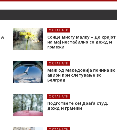
ОСТАНАТИ
 А
Сонце многу малку – До крајот
на мај нестабилно со дожд и
грмежи
ОСТАНАТИ
Маж од Македонија почина во
авион при слетување во
Белград
ОСТАНАТИ
Подгответе се! Доаѓа студ,
дожд и грмежи
ОСТАНАТИ