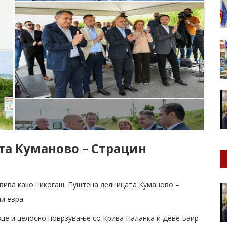
та Куманово – Страцин
вива како никогаш. Пуштена делницата Куманово –
и евра.
вце и целосно поврзување со Крива Паланка и Деве Баир