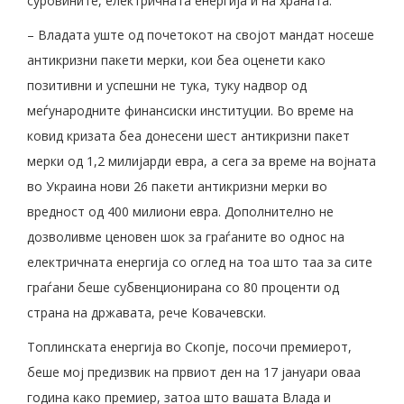
суровините, електричната енергија и на храната.
– Владата уште од почетокот на својот мандат носеше
антикризни пакети мерки, кои беа оценети како
позитивни и успешни не тука, туку надвор од
меѓународните финансиски институции. Во време на
ковид кризата беа донесени шест антикризни пакет
мерки од 1,2 милијарди евра, а сега за време на војната
во Украина нови 26 пакети антикризни мерки во
вредност од 400 милиони евра. Дополнително не
дозволивме ценовен шок за граѓаните во однос на
електричната енергија со оглед на тоа што таа за сите
граѓани беше субвенционирана со 80 проценти од
страна на државата, рече Ковачевски.
Топлинската енергија во Скопје, посочи премиерот,
беше мој предизвик на првиот ден на 17 јануари оваа
година како премиер, затоа што вашата Влада и