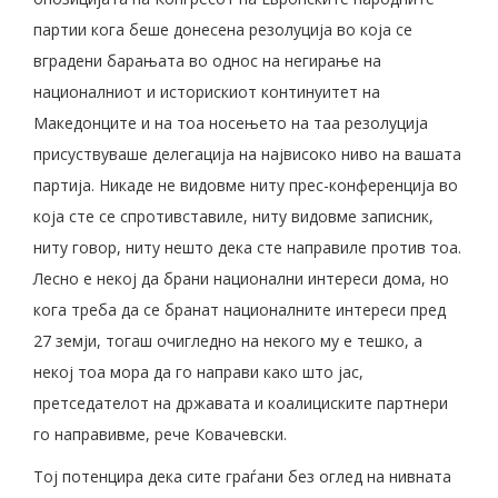
партии кога беше донесена резолуција во која се
вградени барањата во однос на негирање на
националниот и историскиот континуитет на
Македонците и на тоа носењето на таа резолуција
присуствуваше делегација на највисоко ниво на вашата
партија. Никаде не видовме ниту прес-конференција во
која сте се спротивставиле, ниту видовме записник,
ниту говор, ниту нешто дека сте направиле против тоа.
Лесно е некој да брани национални интереси дома, но
кога треба да се бранат националните интереси пред
27 земји, тогаш очигледно на некого му е тешко, а
некој тоа мора да го направи како што јас,
претседателот на државата и коалициските партнери
го направивме, рече Ковачевски.
Тој потенцира дека сите граѓани без оглед на нивната