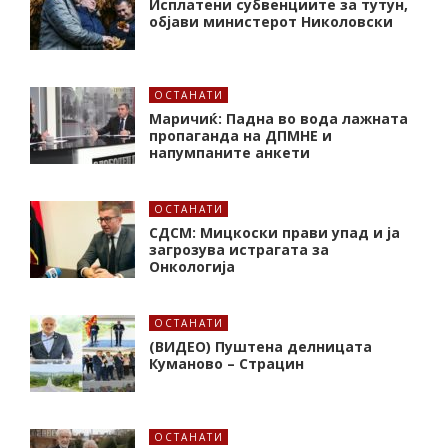
Исплатени субвенциите за тутун,
објави министерот Николовски
ОСТАНАТИ
Маричиќ: Падна во вода лажната
пропаганда на ДПМНЕ и
напумпаните анкети
ОСТАНАТИ
СДСМ: Мицкоски прави упад и ја
загрозува истрагата за
Онкологија
ОСТАНАТИ
(ВИДЕО) Пуштена делницата
Куманово – Страцин
ОСТАНАТИ