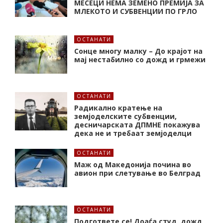
МЕСЕЦИ НЕМА ЗЕМЕНО ПРЕМИЈА ЗА
МЛЕКОТО И СУБВЕНЦИИ ПО ГРЛО
ОСТАНАТИ
Сонце многу малку – До крајот на
мај нестабилно со дожд и грмежи
ОСТАНАТИ
Радикално кратење на
земјоделските субвенции,
десничарската ДПМНЕ покажува
дека не и требаат земјоделци
ОСТАНАТИ
Маж од Македонија почина во
авион при слетување во Белград
ОСТАНАТИ
Подгответе се! Доаѓа студ, дожд