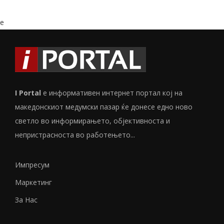
e
I Portal
е информативен интернет портал кој на
македонскиот медумски пазар ќе донесе едно ново
светло во информирањето, објективноста и
непристрасноста во работењето...
Импресум
Маркетинг
За Нас