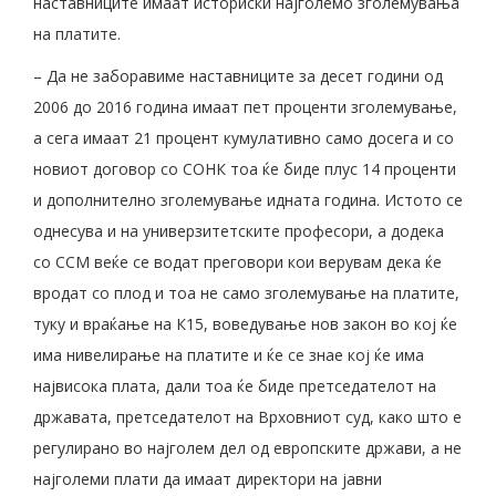
наставниците имаат историски најголемо зголемувања
на платите.
– Да не заборавиме наставниците за десет години од
2006 до 2016 година имаат пет проценти зголемување,
а сега имаат 21 процент кумулативно само досега и со
новиот договор со СОНК тоа ќе биде плус 14 проценти
и дополнително зголемување идната година. Истото се
однесува и на универзитетските професори, а додека
со ССМ веќе се водат преговори кои верувам дека ќе
вродат со плод и тоа не само зголемување на платите,
туку и враќање на К15, воведување нов закон во кој ќе
има нивелирање на платите и ќе се знае кој ќе има
највисока плата, дали тоа ќе биде претседателот на
државата, претседателот на Врховниот суд, како што е
регулирано во најголем дел од европските држави, а не
најголеми плати да имаат директори на јавни