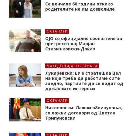
Се венчале 60 години откако
родителите не им дозволиле
ОСТАНАТИ
ОЈО со официјално соопштене за
претресот кај Марјан
Стаменковски-Доказ
МАКЕДОНИЈА
ОСТАНАТИ
Лукаревска: ЕУ е стратешка цел
на која треба да работиме сите
заедно, партиите да се водат од
државните интереси
ОСТАНАТИ
Николовски: Лажни обвинувања,
со лажни договори од Цветан
Трипуновски
ОСТАНАТИ