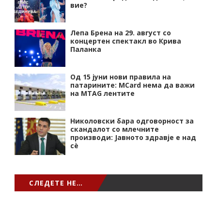
вие?
Лепа Брена на 29. август со
концертен спектакл во Крива
Паланка
Од 15 јуни нови правила на
патарините: MCard нема да важи
на MTAG лентите
Николовски бара одговорност за
скандалот со млечните
производи: Јавното здравје е над
сѐ
СЛЕДЕТЕ НЕ…