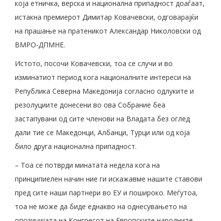
која етничка, верска и национална припадност доаѓаат,
истакна премиерот Димитар Ковачевски, одговарајќи
на прашање на пратеникот Александар Николовски од
ВМРО-ДПМНЕ.
Истото, посочи Ковачевски, тоа се случи и во
изминатиот период кога националните интереси на
Република Северна Македонија согласно одлуките и
резолуциите донесени во ова Собрание беа
застапувани од сите членови на Владата без оглед
дали тие се Македонци, Албанци, Турци или од која
било друга национална припадност.
– Тоа се потврди минатата недела кога на
принципиелен начин ние ги искажавме нашите ставови
пред сите наши партнери во ЕУ и пошироко. Меѓутоа,
тоа не може да биде еднакво на однесувањето на
опозицијата на Конгресот на Европските народните