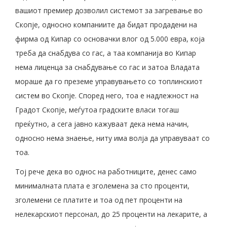
вашиот премиер дозволил системот за загревање во
Скопје, односно компаниите да бидат продадени на
фирма од Кипар со основачки влог од 5.000 евра, која
треба да снабдува со гас, а таа компанија во Кипар
нема лиценца за снабдување со гас и затоа Владата
мораше да го преземе управувањето со топлинскиот
систем во Скопје. Според него, тоа е надлежност на
Градот Скопје, меѓутоа градските власи тогаш
преќутно, а сега јавно кажуваат дека нема начин,
односно нема знаење, ниту има волја да управуваат со
тоа.
Тој рече дека во однос на работниците, денес само
минималната плата е зголемена за сто проценти,
зголемени се платите и тоа од пет проценти на
нелекарскиот персонал, до 25 проценти на лекарите, а