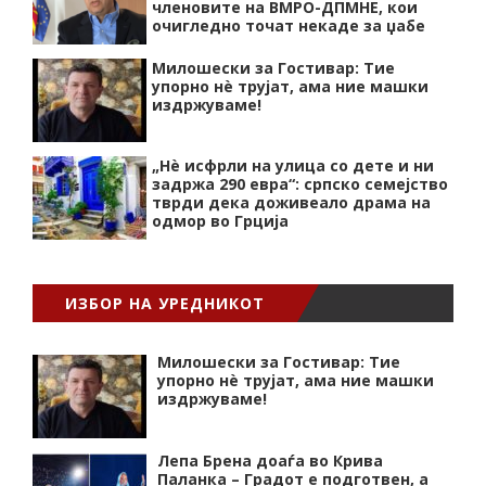
членовите на ВМРО-ДПМНЕ, кои
очигледно точат некаде за џабе
Милошески за Гостивар: Тие
упорно нѐ трујат, ама ние машки
издржуваме!
„Нѐ исфрли на улица со дете и ни
задржа 290 евра“: српско семејство
тврди дека доживеало драма на
одмор во Грција
ИЗБОР НА УРЕДНИКОТ
Милошески за Гостивар: Тие
упорно нѐ трујат, ама ние машки
издржуваме!
Лепа Брена доаѓа во Крива
Паланка – Градот е подготвен, а