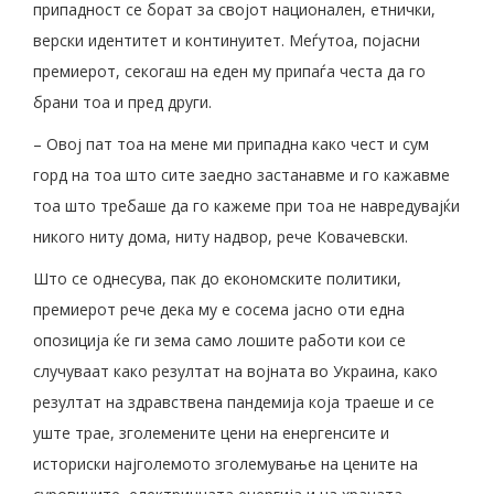
припадност се борат за својот национален, етнички,
верски идентитет и континуитет. Меѓутоа, појасни
премиерот, секогаш на еден му припаѓа честа да го
брани тоа и пред други.
– Овој пат тоа на мене ми припадна како чест и сум
горд на тоа што сите заедно застанавме и го кажавме
тоа што требаше да го кажеме при тоа не навредувајќи
никого ниту дома, ниту надвор, рече Ковачевски.
Што се однесува, пак до економските политики,
премиерот рече дека му е сосема јасно оти една
опозиција ќе ги зема само лошите работи кои се
случуваат како резултат на војната во Украина, како
резултат на здравствена пандемија која траеше и се
уште трае, зголемените цени на енергенсите и
историски најголемото зголемување на цените на