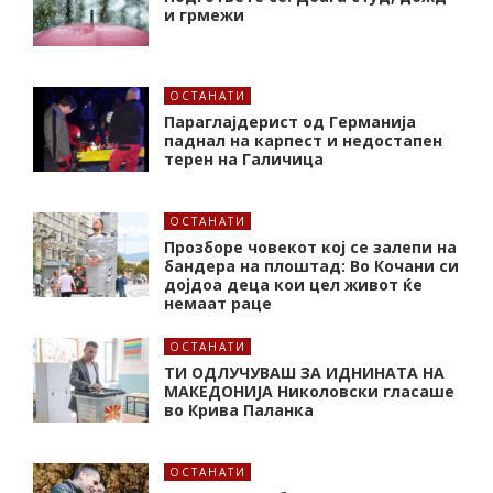
и грмежи
ОСТАНАТИ
Параглајдерист од Германија
паднал на карпест и недостапен
терен на Галичица
ОСТАНАТИ
Прозборе човекот кој се залепи на
бандера на плоштад: Во Кочани си
дојдоа деца кои цел живот ќе
немаат раце
ОСТАНАТИ
ТИ ОДЛУЧУВАШ ЗА ИДНИНАТА НА
МАКЕДОНИЈА Николовски гласаше
во Крива Паланка
ОСТАНАТИ