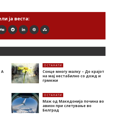
ли ја веста:
ОСТАНАТИ
 А
Сонце многу малку – До крајот
на мај нестабилно со дожд и
грмежи
ОСТАНАТИ
Маж од Македонија почина во
авион при слетување во
Белград