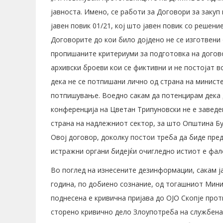
јавноста. Имено, се работи за Договори за закуп
јавен повик 01/21, кој што јавен повик со решен
Договорите до кои било дојдено не се изготвени 
пропишаните критериуми за подготовка на догово
архивски броеви кои се фиктивни и не постојат в
дека не се потпишани лично од страна на минист
потпишување. Воедно сакам да потенцирам дека 
конференција на Цветан Трипуновски не е заведе
страна на надлежниот сектор, за што Општина Бут
Овој договор, доколку постои треба да биде пре
истражни органи бидејќи очигледно истиот е фал
Во поглед на изнесените дезинформации, сакам ј
година, по добиено сознание, од тогашниот Мини
поднесена е кривична пријава до ОЈО Скопје про
сторено кривично дело Злоупотреба на службен