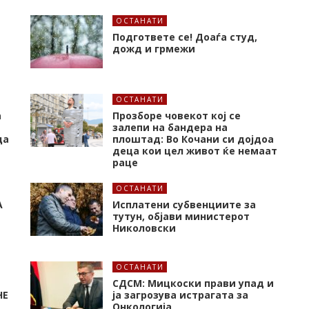
ОСТАНАТИ
Подгответе се! Доаѓа студ,
дожд и грмежи
ОСТАНАТИ
а
Прозборе човекот кој се
залепи на бандера на
ца
плоштад: Во Кочани си дојдоа
деца кои цел живот ќе немаат
раце
ОСТАНАТИ
А
Исплатени субвенциите за
тутун, објави министерот
Николовски
ОСТАНАТИ
СДСМ: Мицкоски прави упад и
НЕ
ја загрозува истрагата за
Онкологија