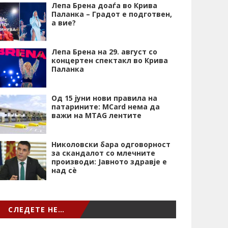
Лепа Брена доаѓа во Крива
Паланка – Градот е подготвен,
а вие?
Лепа Брена на 29. август со
концертен спектакл во Крива
Паланка
Од 15 јуни нови правила на
патарините: MCard нема да
важи на MTAG лентите
Николовски бара одговорност
за скандалот со млечните
производи: Јавното здравје е
над сѐ
СЛЕДЕТЕ НЕ…