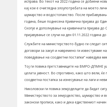
исправа. Во текот на 2022 година се добиени но
кај кои е очигледна злоупотребата на моето личн
шумарство и водостопанство. После прибавување
година, беше поднесена Кривична пријава до Еди
Скопје и дополнување на кривичната пријава до 
пријавување се случи на ден 01.11.2022 година до
Службите на министерството будно ги следат си
договори за закуп и навремено ги известуваме 
поведување на соодветни постапки“ наведува ми
Тој ги повика претставниците на ВМРО-ДПМНЕ ушт
целата јавност. Во спротивно, како што вели, ќе
соодветна постапка за изнесување на лаги и неви
Николовски ги повика земјоделците да бидат сигу
Министерството за земјоделство, шумарство и в
законски прописи, како и дека едиствениот начин