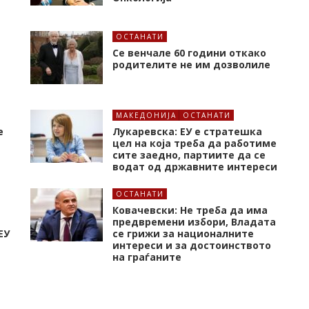
ОСТАНАТИ
Се венчале 60 години откако
родителите не им дозволиле
МАКЕДОНИЈА
ОСТАНАТИ
е
Лукаревска: ЕУ е стратешка
цел на која треба да работиме
сите заедно, партиите да се
водат од државните интереси
ОСТАНАТИ
Ковачевски: Не треба да има
предвремени избори, Владата
ЕУ
се грижи за националните
интереси и за достоинството
на граѓаните