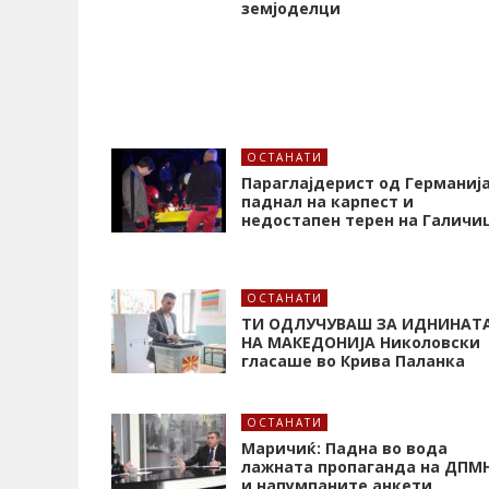
земјоделци
ОСТАНАТИ
Параглајдерист од Германиј
паднал на карпест и
недостапен терен на Галичи
ОСТАНАТИ
ТИ ОДЛУЧУВАШ ЗА ИДНИНАТ
НА МАКЕДОНИЈА Николовски
гласаше во Крива Паланка
ОСТАНАТИ
Маричиќ: Падна во вода
лажната пропаганда на ДПМ
и напумпаните анкети