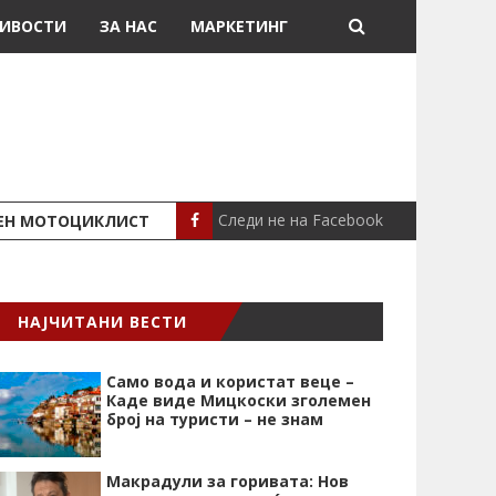
ИВОСТИ
ЗА НАС
МАРКЕТИНГ
Следи не на Facebook
ШЕН МОТОЦИКЛИСТ
СЕВЕРИНА ВО НИК
СЦЕНА
НАЈЧИТАНИ ВЕСТИ
Само вода и користат веце –
Каде виде Мицкоски зголемен
број на туристи – не знам
Макрадули за горивата: Нов