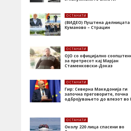
ОСТАНАТИ
(ВИДЕО) Пуштена делницата
Куманово – Страцин
ОСТАНАТИ
ОЈО со официјално соопштен
за претресот кај Марјан
Стаменковски-Доказ
ОСТАНАТИ
Гир: Северна Македонија ги
започна преговорите, почна
одбројувањето до влезот во 
ОСТАНАТИ
Околу 220 лица спасени во