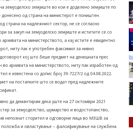
 на земјоделско земјиште во кои е доделено земјиште по
ие донесено од страна на министерот е поништен.
од страна на надлежниот сектор, не се согласно
ри за закуп на земјоделско земјиште и иститите се со
о архивата на министерството, а кај истите е евидентно
ерот, ниту пак е употребен факсимил за нивно
договорот кој што беше предмет на денешната прес
н во архивата на министерството, ниту пак изработен од
ел е известена со допис број 39-7227/2 од 04.08.2022.
дмет на постапките што се водат пред надлежните
сификат.
авно да демантирам дека уште на 27 октомври 2021
стер за земјоделство, шумарство и водостопанство,
тив непознат сторител и одговорни лица во МЗШВ за
а положба и овластување – фалсификување на службена