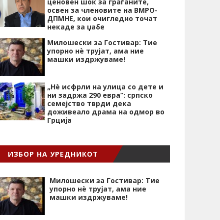
ценовен шок за граѓаните,
освен за членовите на ВМРО-
ДПМНЕ, кои очигледно точат
некаде за џабе
Милошески за Гостивар: Тие
упорно нѐ трујат, ама ние
машки издржуваме!
„Нѐ исфрли на улица со дете и
ни задржа 290 евра“: српско
семејство тврди дека
доживеало драма на одмор во
Грција
ИЗБОР НА УРЕДНИКОТ
Милошески за Гостивар: Тие
упорно нѐ трујат, ама ние
машки издржуваме!