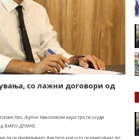
вања, со лажни договори од
топанство, Љупчо Николовски најостро ги осуди
 од ВМРО-ДПМНЕ.
а да ги проверуваат фактите кои што ги изнесуваат во