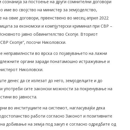
ви сознанија за постоење на други сомнителни договори
о име во својство на министер за земјоделство,
 на овие договори, првенствено во месец април 2022
ницата за економски и компјутерски криминал при СВР –
Основното јавно обвинителство Скопје. Вториот
 СВР Скопје“, посочи Николовски.
те неправилности во врска со појавувањето на лажни
надлежните органи заради понатамошно истражување и
нистерот Николовски.
е денес да се излезат до него, земјоделците и до
 ги употреби сите законски можности за покренување на
стини во јавноста.
рни во институциите на системот, нагласувајќи дека
одостопанство работи согласно Законот и позитивните
 на добивање на земја под закуп е согласно одредбите од