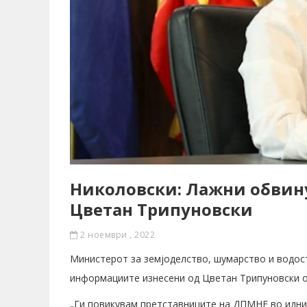
Николовски: Лажни обвину
Цветан Трипуновски
2 ноември , 2022
Mинистерот за земјоделство, шумарство и водос
информациите изнесени од Цветан Трипуновски
„Ги повикувам претставниците на ДПМНЕ во иднин