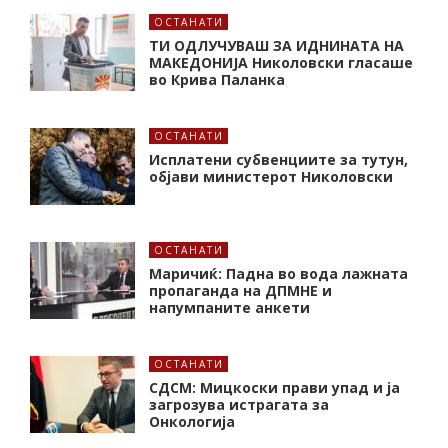
ОСТАНАТИ
ТИ ОДЛУЧУВАШ ЗА ИДНИНАТА НА
МАКЕДОНИЈА Николовски гласаше
во Крива Паланка
ОСТАНАТИ
Исплатени субвенциите за тутун,
објави министерот Николовски
ОСТАНАТИ
Маричиќ: Падна во вода лажната
пропаганда на ДПМНЕ и
напумпаните анкети
ОСТАНАТИ
СДСМ: Мицкоски прави упад и ја
загрозува истрагата за
Онкологија