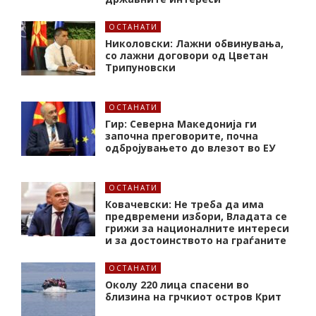
ОСТАНАТИ
Николовски: Лажни обвинувања,
со лажни договори од Цветан
Трипуновски
ОСТАНАТИ
Гир: Северна Македонија ги
започна преговорите, почна
одбројувањето до влезот во ЕУ
ОСТАНАТИ
Ковачевски: Не треба да има
предвремени избори, Владата се
грижи за националните интереси
и за достоинството на граѓаните
ОСТАНАТИ
Околу 220 лица спасени во
близина на грчкиот остров Крит