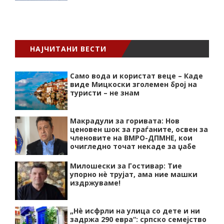
НАЈЧИТАНИ ВЕСТИ
Само вода и користат веце – Каде
виде Мицкоски зголемен број на
туристи – не знам
Макрадули за горивата: Нов
ценовен шок за граѓаните, освен за
членовите на ВМРО-ДПМНЕ, кои
очигледно точат некаде за џабе
Милошески за Гостивар: Тие
упорно нѐ трујат, ама ние машки
издржуваме!
„Нѐ исфрли на улица со дете и ни
задржа 290 евра“: српско семејство