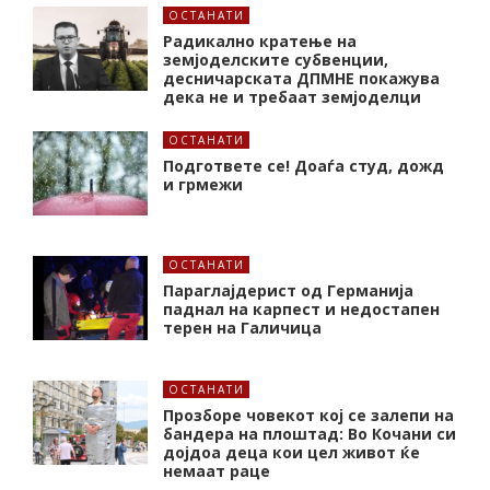
ОСТАНАТИ
Радикално кратење на
земјоделските субвенции,
десничарската ДПМНЕ покажува
дека не и требаат земјоделци
ОСТАНАТИ
Подгответе се! Доаѓа студ, дожд
и грмежи
ОСТАНАТИ
Параглајдерист од Германија
паднал на карпест и недостапен
терен на Галичица
ОСТАНАТИ
Прозборе човекот кој се залепи на
бандера на плоштад: Во Кочани си
дојдоа деца кои цел живот ќе
немаат раце