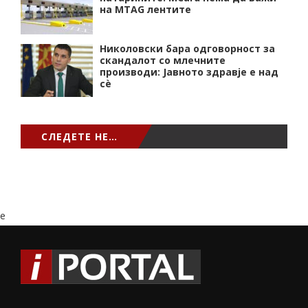
на MTAG лентите
Николовски бара одговорност за
скандалот со млечните
производи: Јавното здравје е над
сѐ
СЛЕДЕТЕ НЕ…
e