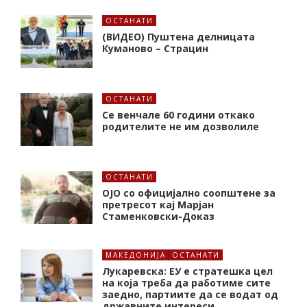
ОСТАНАТИ
(ВИДЕО) Пуштена делницата
Куманово – Страцин
ОСТАНАТИ
Се венчале 60 години откако
родителите не им дозволиле
ОСТАНАТИ
ОЈО со официјално соопштене за
претресот кај Марјан
Стаменковски-Доказ
МАКЕДОНИЈА
ОСТАНАТИ
Лукаревска: ЕУ е стратешка цел
на која треба да работиме сите
заедно, партиите да се водат од
државните интереси