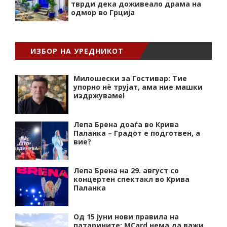
тврди дека доживеало драма на
одмор во Грција
ИЗБОР НА УРЕДНИКОТ
Милошески за Гостивар: Тие
упорно нѐ трујат, ама ние машки
издржуваме!
Лепа Брена доаѓа во Крива
Паланка – Градот е подготвен, а
вие?
Лепа Брена на 29. август со
концертен спектакл во Крива
Паланка
Од 15 јуни нови правила на
патарините: MCard нема да важи