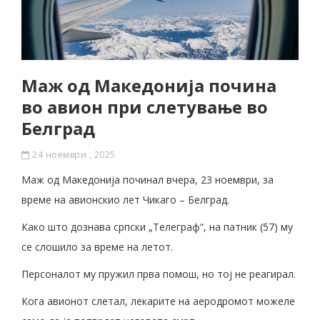
Маж од Македонија почина
во авион при слетување во
Белград
24 ноември , 2025
Маж од Македонија починал вчера, 23 ноември, за
време на авионскио лет Чикаго – Белград.
Како што дознава српски „Телеграф“, на патник (57) му
се слошило за време на летот.
Персоналот му пружил прва помош, но тој не реагирал.
Кога авионот слетал, лекарите на аеродромот можеле