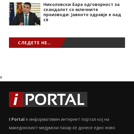
Николовски бара одговорност за
скандалот со млечните
производи: Јавното здравје е над
сѐ
СЛЕДЕТЕ НЕ…
e
I Portal
е информативен интернет портал кој на
македонскиот медумски пазар ќе донесе едно ново