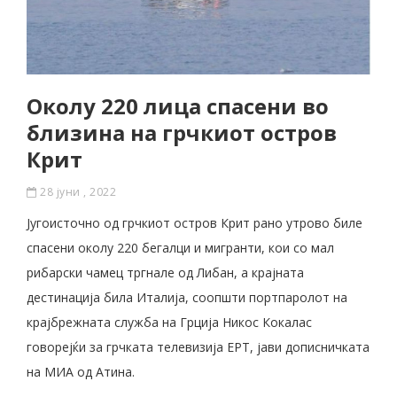
Околу 220 лица спасени во
близина на грчкиот остров
Крит
28 јуни , 2022
Југоисточно од грчкиот остров Крит рано утрово биле
спасени околу 220 бегалци и мигранти, кои со мал
рибарски чамец тргнале од Либан, а крајната
дестинација била Италија, соопшти портпаролот на
крајбрежната служба на Грција Никос Кокалас
говорејќи за грчката телевизија ЕРТ, јави дописничката
на МИА од Атина.