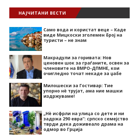
НАЈЧИТАНИ ВЕСТИ
Само вода и користат веце – Каде
виде Мицкоски зголемен број на
туристи – не знам
Макрадули за горивата: Нов
ценовен шок за граѓаните, освен за
членовите на ВМРО-ДПМНЕ, кои
очигледно точат некаде за џабе
Милошески за Гостивар: Тие
упорно нѐ трујат, ама ние машки
издржуваме!
„Нѐ исфрли на улица со дете и ни
задржа 290 евра“: српско семејство
тврди дека доживеало драма на
одмор во Грција