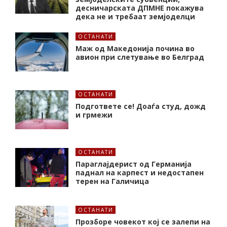
десничарската ДПМНЕ покажува
дека не и требаат земјоделци
ОСТАНАТИ
Маж од Македонија почина во
авион при слетување во Белград
ОСТАНАТИ
Подгответе се! Доаѓа студ, дожд
и грмежи
ОСТАНАТИ
Параглајдерист од Германија
паднал на карпест и недостапен
терен на Галичица
ОСТАНАТИ
Прозборе човекот кој се залепи на