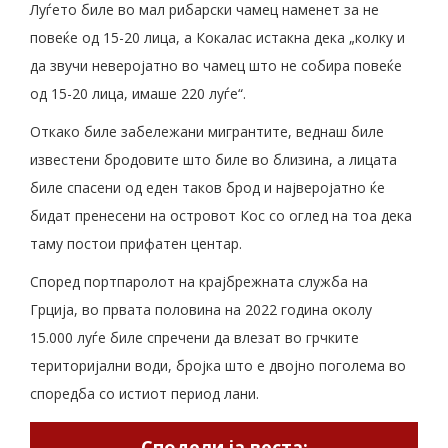
Луѓето биле во мал рибарски чамец наменет за не
повеќе од 15-20 лица, а Кокалас истакна дека „колку и
да звучи неверојатно во чамец што не собира повеќе
од 15-20 лица, имаше 220 луѓе“.
Откако биле забележани мигрантите, веднаш биле
известени бродовите што биле во близина, а лицата
биле спасени од еден таков брод и најверојатно ќе
бидат пренесени на островот Кос со оглед на тоа дека
таму постои прифатен центар.
Според портпаролот на крајбрежната служба на
Грција, во првата половина на 2022 година околу
15.000 луѓе биле спречени да влезат во грчките
територијални води, бројка што е двојно поголема во
споредба со истиот период лани.
Сподели ја веста: