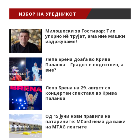
ИЗБОР НА УРЕДНИКОТ
Милошески за Гостивар: Тие
упорно нѐ трујат, ама ние машки
издржуваме!
Лепа Брена доаѓа во Крива
Паланка – Градот е подготвен, а
вие?
Лепа Брена на 29. август со
концертен спектакл во Крива
Паланка
Од 15 јуни нови правила на
патарините: MCard нема да важи
на MTAG лентите