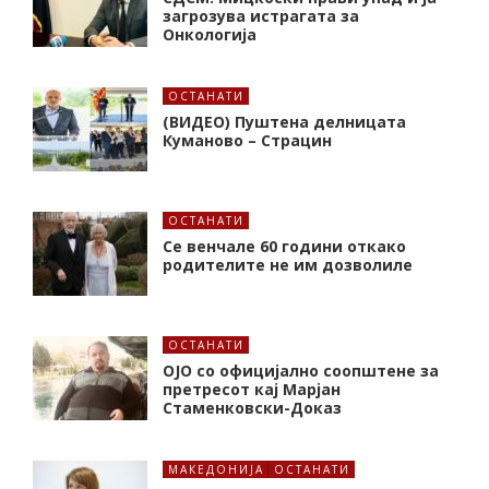
загрозува истрагата за
Онкологија
ОСТАНАТИ
(ВИДЕО) Пуштена делницата
Куманово – Страцин
ОСТАНАТИ
Се венчале 60 години откако
родителите не им дозволиле
ОСТАНАТИ
ОЈО со официјално соопштене за
претресот кај Марјан
Стаменковски-Доказ
МАКЕДОНИЈА
ОСТАНАТИ