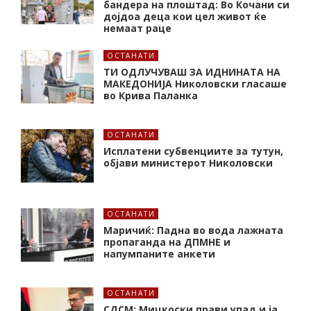
бандера на плоштад: Во Кочани си
дојдоа деца кои цел живот ќе
немаат раце
ОСТАНАТИ
ТИ ОДЛУЧУВАШ ЗА ИДНИНАТА НА
МАКЕДОНИЈА Николовски гласаше
во Крива Паланка
ОСТАНАТИ
Исплатени субвенциите за тутун,
објави министерот Николовски
ОСТАНАТИ
Маричиќ: Падна во вода лажната
пропаганда на ДПМНЕ и
напумпаните анкети
ОСТАНАТИ
СДСМ: Мицкоски прави упад и ја