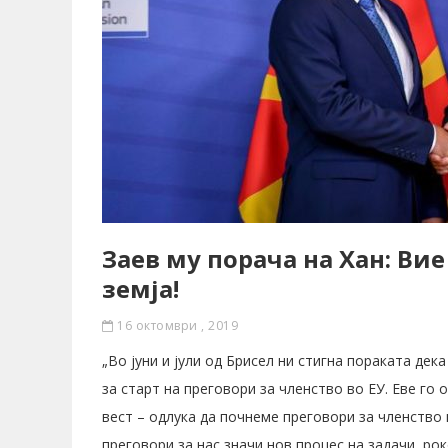
Заев му порача на Хан: Ви
земја!
16 октомври , 2019
„Во јуни и јули од Брисел ни стигна пораката де
за старт на преговори за членство во ЕУ. Еве го
вест – одлука да почнеме преговори за членство
преговори за нас значи нов процес на задачи, ро