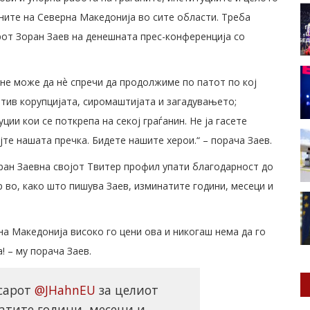
ните на Северна Македонија во сите области. Треба
рот Зоран Заев на денешната прес-конференција со
 не може да нѐ спречи да продолжиме по патот по кој
отив корупцијата, сиромаштијата и загадувањето;
ии кои се поткрепа на секој граѓанин. Не ја гасете
јте нашата пречка. Бидете нашите херои.“ – порача Заев.
ран Заевна својот Твитер профил упати благодарност до
 во, како што пишува Заев, изминатите години, месеци и
на Македонија високо го цени ова и никогаш нема да го
! – му порача Заев.
есарот
@JHahnEU
за целиот
атите години, месеци и