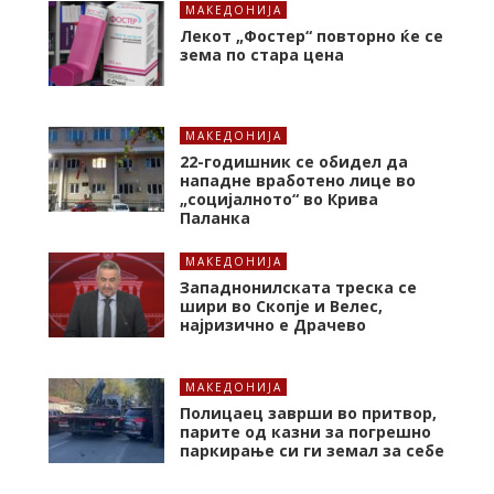
МАКЕДОНИЈА
Лекот „Фостер“ повторно ќе се
зема по стара цена
МАКЕДОНИЈА
22-годишник се обидел да
нападне вработено лице во
„социјалното“ во Крива
Паланка
МАКЕДОНИЈА
Западнонилската треска се
шири во Скопје и Велес,
најризично е Драчево
МАКЕДОНИЈА
Полицаец заврши во притвор,
парите од казни за погрешно
паркирање си ги земал за себе