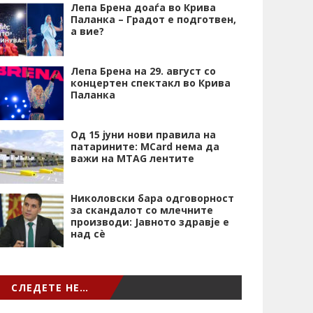
Лепа Брена доаѓа во Крива
Паланка – Градот е подготвен,
а вие?
Лепа Брена на 29. август со
концертен спектакл во Крива
Паланка
Од 15 јуни нови правила на
патарините: MCard нема да
важи на MTAG лентите
Николовски бара одговорност
за скандалот со млечните
производи: Јавното здравје е
над сѐ
СЛЕДЕТЕ НЕ…