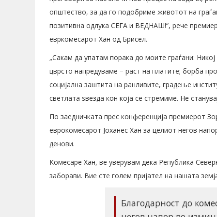
општество, за да го подобриме животот на граѓа
позитивна одлука СЕГА и ВЕДНАШ!“, рече премие
евркомесарот Хан од Брисел.
„Сакам да упатам порака до моите граѓани: Никој
цврсто напредуваме – раст на платите; борба пр
социјална заштита на ранливите, градење институц
светлата ѕвезда кон која се стремиме. Не станува
По заедничката прес конференција премиерот Зо
еврокомесарот Јоханес Хан за целиот негов напор
денови.
Комесаре Хан, ве уверувам дека Република Север
заборави. Вие сте голем пријател на нашата земја
Благодарност до ком
негов напор во измин