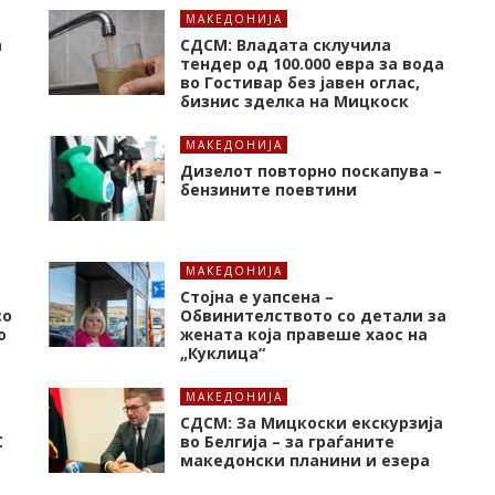
МАКЕДОНИЈА
а
СДСМ: Владата склучила
тендер од 100.000 евра за вода
во Гостивар без јавен оглас,
бизнис зделка на Мицкоск
МАКЕДОНИЈА
Дизелот повторно поскапува –
бензините поевтини
МАКЕДОНИЈА
Стојна е уапсена –
со
Обвинителството со детали за
о
жената која правеше хаос на
„Куклица“
МАКЕДОНИЈА
СДСМ: За Мицкоски екскурзија
C
во Белгија – за граѓаните
македонски планини и езера