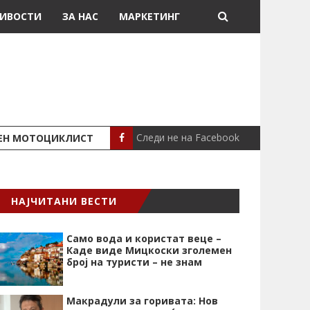
ИВОСТИ
ЗА НАС
МАРКЕТИНГ
Следи не на Facebook
ШЕН МОТОЦИКЛИСТ
СЕВЕРИНА ВО НИК
СЦЕНА
НАЈЧИТАНИ ВЕСТИ
Само вода и користат веце –
Каде виде Мицкоски зголемен
број на туристи – не знам
Макрадули за горивата: Нов