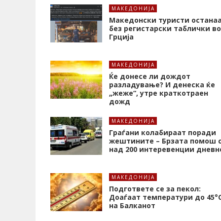
МАКЕДОНИЈА
Македонски туристи остана
без регистарски таблички во
Грција
МАКЕДОНИЈА
Ќе донесе ли дождот
разладување? И денеска ќе
„жеже“, утре краткотраен
дожд
МАКЕДОНИЈА
Граѓани колабираат поради
жештините – Брзата помош 
над 200 интеревенции дневн
МАКЕДОНИЈА
Подгответе се за пекол:
Доаѓаат температури до 45°
на Балканот