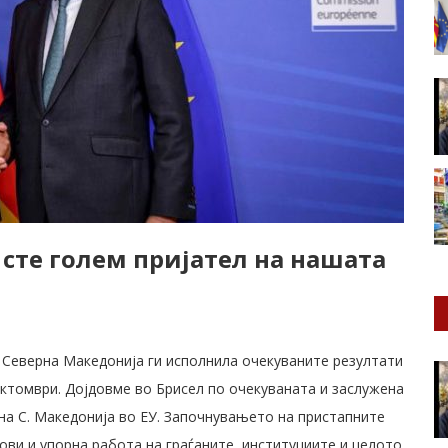
е сте голем пријател на нашата
ка Северна Македонија ги исполнила очекуваните резултати
 октомври. Дојдовме во Брисел по очекуваната и заслужена
 на С. Македонија во ЕУ. Започнувањето на пристапните
кови и упорна работа на граѓаните, институциите и целото