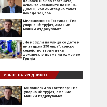
ценовен шок за граѓаните,
освен за членовите на ВМРО-
ДПМНЕ, кои очигледно точат
некаде за џабе
Милошески за Гостивар: Тие
упорно нѐ трујат, ама ние
машки издржуваме!
„Нѐ исфрли на улица со дете и
ни задржа 290 евра“: српско
семејство тврди дека
доживеало драма на одмор во
Грција
ИЗБОР НА УРЕДНИКОТ
Милошески за Гостивар: Тие
упорно нѐ трујат, ама ние
машки издржуваме!