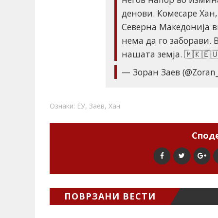
денови. Комесаре Хан,
Северна Македонија в
нема да го заборави. 
нашата земја. 🇲🇰🇪
— Зоран Заев (@Zoran
Ознаки:
ЕУ
,
Заев
,
Хан
Споде
ПОВРЗАНИ ВЕСТИ