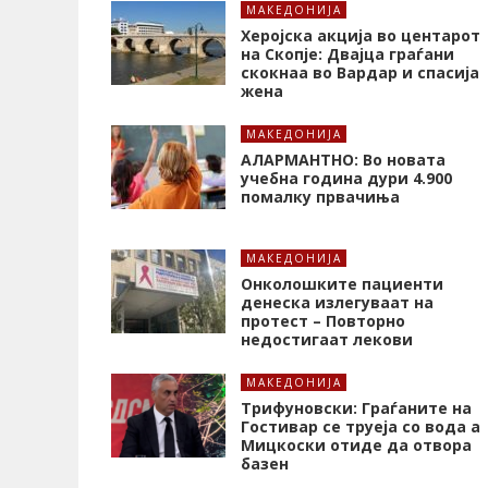
МАКЕДОНИЈА
Херојска акција во центарот
на Скопје: Двајца граѓани
скокнаа во Вардар и спасија
жена
МАКЕДОНИЈА
АЛАРМАНТНО: Во новата
учебна година дури 4.900
помалку првачиња
МАКЕДОНИЈА
Онколошките пациенти
денеска излегуваат на
протест – Повторно
недостигаат лекови
МАКЕДОНИЈА
Трифуновски: Граѓаните на
Гостивар се труеја со вода а
Мицкоски отиде да отвора
базен