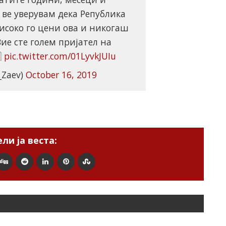
 ве уверувам дека Република
исоко го цени ова и никогаш
Вие сте голем пријател на

pic.twitter.com/01LyvkJUIu
_Zaev)
October 16, 2019
ли ја веста: