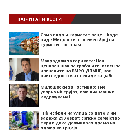
НАЈЧИТАНИ ВЕСТИ
Само вода и користат веце – Каде
виде Мицкоски зголемен број на
туристи – не знам
Макрадули за горивата: Нов
ценовен шок за граѓаните, освен за
членовите на ВМРО-ДПМНЕ, кои
очигледно точат некаде за џабе
Милошески за Гостивар: Тие
упорно нѐ трујат, ама ние машки
издржуваме!
„Нѐ исфрли на улица со дете и ни
задржа 290 евра“: српско семејство
тврди дека доживеало драма на
одмор во Грција