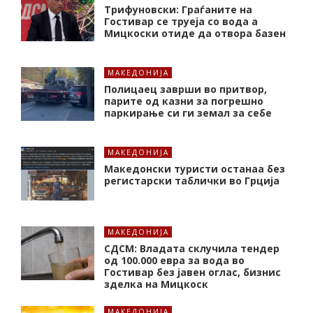
Трифуновски: Граѓаните на
Гостивар се труеја со вода а
Мицкоски отиде да отвора базен
МАКЕДОНИЈА
Полицаец заврши во притвор,
парите од казни за погрешно
паркирање си ги земал за себе
МАКЕДОНИЈА
Македонски туристи останаа без
регистарски таблички во Грција
МАКЕДОНИЈА
СДСМ: Владата склучила тендер
од 100.000 евра за вода во
Гостивар без јавен оглас, бизнис
зделка на Мицкоск
МАКЕДОНИЈА