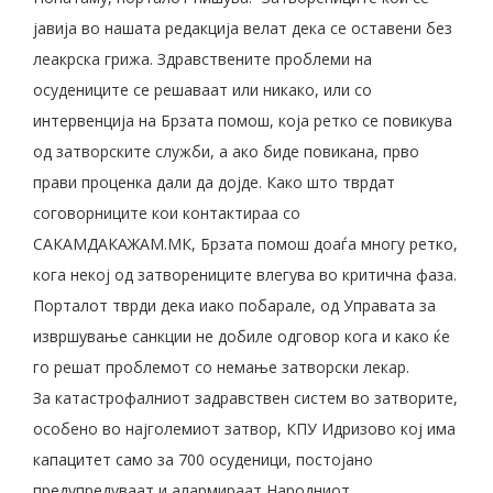
јавија во нашата редакција велат дека се оставени без
леакрска грижа. Здравствените проблеми на
осудениците се решаваат или никако, или со
интервенција на Брзата помош, која ретко се повикува
од затворските служби, а ако биде повикана, прво
прави проценка дали да дојде. Како што тврдат
соговорниците кои контактираа со
САКАМДАКАЖАМ.МК, Брзата помош доаѓа многу ретко,
кога некој од затворениците влегува во критична фаза.
Порталот тврди дека иако побарале, од Управата за
извршување санкции не добиле одговор кога и како ќе
го решат проблемот со немање затворски лекар.
За катастрофалниот задравствен систем во затворите,
особено во најголемиот затвор, КПУ Идризово кој има
капацитет само за 700 осуденици, постојано
предупредуваат и алармираат Народниот