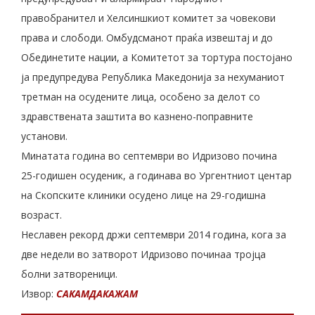
правобранител и Хелсиншкиот комитет за човекови
права и слободи. Омбудсманот праќа извештај и до
Обединетите нации, а Комитетот за тортура постојано
ја предупредува Република Македонија за нехуманиот
третман на осудените лица, особено за делот со
здравствената заштита во казнено-поправните
установи.
Минатата година во септември во Идризово почина
25-годишен осуденик, а годинава во Ургентниот центар
на Скопските клиники осудено лице на 29-годишна
возраст.
Неславен рекорд држи септември 2014 година, кога за
две недели во затворот Идризово починаа тројца
болни затвореници.
Извор:
САКАМДАКАЖАМ