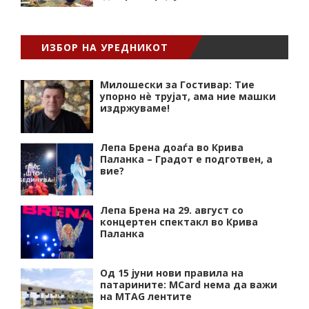
ИЗБОР НА УРЕДНИКОТ
Милошески за Гостивар: Тие
упорно нѐ трујат, ама ние машки
издржуваме!
Лепа Брена доаѓа во Крива
Паланка – Градот е подготвен, а
вие?
Лепа Брена на 29. август со
концертен спектакл во Крива
Паланка
Од 15 јуни нови правила на
патарините: MCard нема да важи
на MTAG лентите