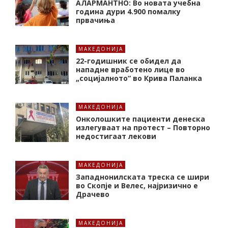
АЛАРМАНТНО: Во новата учебна
година дури 4.900 помалку
првачиња
МАКЕДОНИЈА
22-годишник се обидел да
нападне вработено лице во
„социјалното“ во Крива Паланка
МАКЕДОНИЈА
Онколошките пациенти денеска
излегуваат на протест – Повторно
недостигаат лекови
МАКЕДОНИЈА
Западнонилската треска се шири
во Скопје и Велес, најризично е
Драчево
МАКЕДОНИЈА