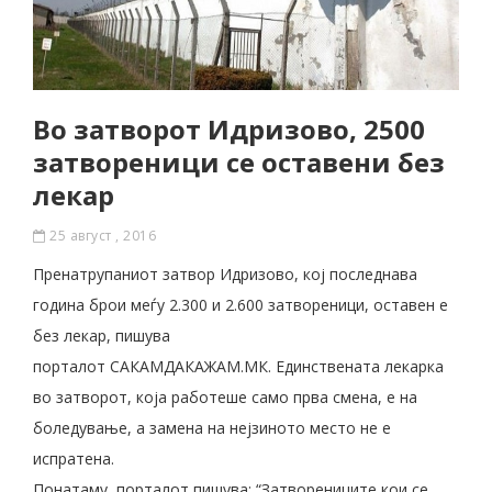
Во затворот Идризово, 2500
затвореници се оставени без
лекар
25 август , 2016
Пренатрупаниот затвор Идризово, кој последнава
година брои меѓу 2.300 и 2.600 затвореници, оставен е
без лекар, пишува
порталот САКАМДАКАЖАМ.МК. Единствената лекарка
во затворот, која работеше само прва смена, е на
боледување, а замена на нејзиното место не е
испратена.
Понатаму, порталот пишува: “Затворениците кои се