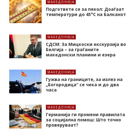
МАКЕДОНИЈА
Подгответе се за пекол: Доаѓаат
температури до 45°C на Балканот
МАКЕДОНИЈА
СДСМ: За Мицкоски екскурзија во
Белгија – за граѓаните
македонски планини и езера
МАКЕДОНИЈА
Гужва на границите, за излез на
„Богородица“ се чека и до два
часа
МАКЕДОНИЈА
Германија ги промени правилата
за социјална помош: Што точно
проверуваат?