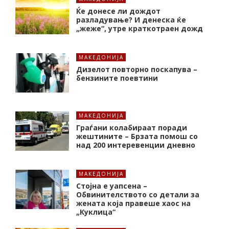
Ќе донесе ли дождот
разладување? И денеска ќе
„жеже“, утре краткотраен дожд
МАКЕДОНИЈА
Дизелот повторно поскапува –
бензините поевтини
МАКЕДОНИЈА
Граѓани колабираат поради
жештините – Брзата помош со
над 200 интеревенции дневно
МАКЕДОНИЈА
Стојна е уапсена –
Обвинителството со детали за
жената која правеше хаос на
„Куклица“