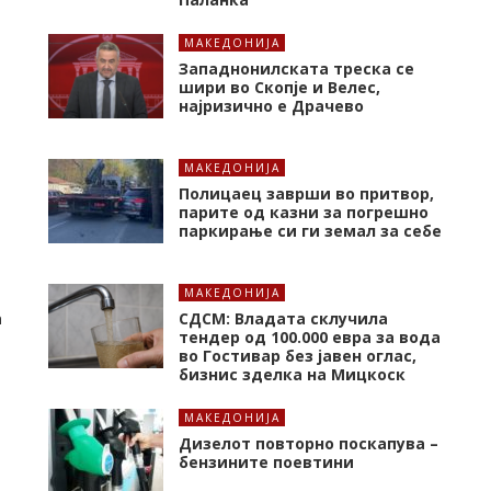
МАКЕДОНИЈА
Западнонилската треска се
шири во Скопје и Велес,
најризично е Драчево
МАКЕДОНИЈА
Полицаец заврши во притвор,
парите од казни за погрешно
паркирање си ги земал за себе
МАКЕДОНИЈА
а
СДСМ: Владата склучила
тендер од 100.000 евра за вода
во Гостивар без јавен оглас,
бизнис зделка на Мицкоск
МАКЕДОНИЈА
Дизелот повторно поскапува –
бензините поевтини