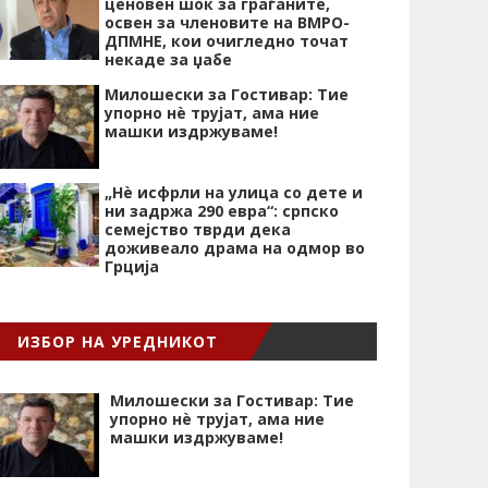
ценовен шок за граѓаните,
освен за членовите на ВМРО-
ДПМНЕ, кои очигледно точат
некаде за џабе
Милошески за Гостивар: Тие
упорно нѐ трујат, ама ние
машки издржуваме!
„Нѐ исфрли на улица со дете и
ни задржа 290 евра“: српско
семејство тврди дека
доживеало драма на одмор во
Грција
ИЗБОР НА УРЕДНИКОТ
Милошески за Гостивар: Тие
упорно нѐ трујат, ама ние
машки издржуваме!