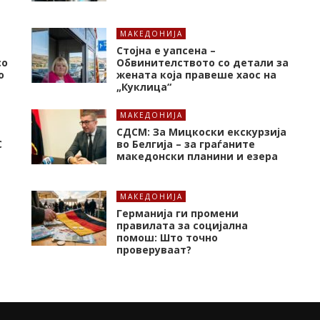
МАКЕДОНИЈА
Стојна е уапсена –
со
Обвинителството со детали за
о
жената која правеше хаос на
„Куклица“
МАКЕДОНИЈА
СДСМ: За Мицкоски екскурзија
C
во Белгија – за граѓаните
македонски планини и езера
МАКЕДОНИЈА
Германија ги промени
правилата за социјална
помош: Што точно
проверуваат?