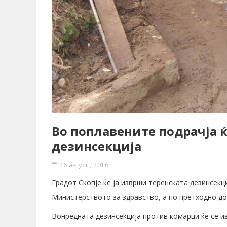
Во поплавените подрачја 
дезинсекција
26 август , 2016
Градот Скопје ќе ја изврши теренската дезинсек
Министерството за здравство, а по претходно до
Вонредната дезинсекција против комарци ќе се из