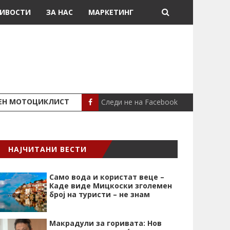
ИВОСТИ
ЗА НАС
МАРКЕТИНГ
Следи не на Facebook
ШЕН МОТОЦИКЛИСТ
СЕВЕРИНА ВО НИК
СЦЕНА
НАЈЧИТАНИ ВЕСТИ
Само вода и користат веце –
Каде виде Мицкоски зголемен
број на туристи – не знам
Макрадули за горивата: Нов