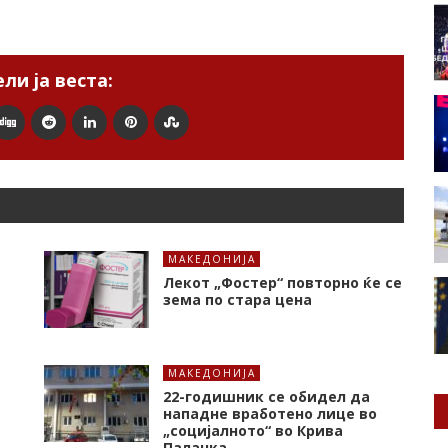
ли ја веста:
МАКЕДОНИЈА
Лекот „Фостер“ повторно ќе се
зема по стара цена
МАКЕДОНИЈА
22-годишник се обидел да
нападне вработено лице во
„социјалното“ во Крива
Паланка