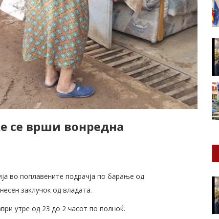
ќе се врши вонредна
ција во поплавените подрачја по барање од
несен заклучок од владата.
ври утре од 23 до 2 часот по полноќ.