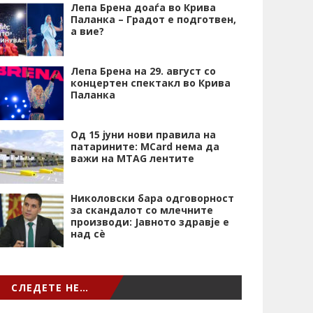
Лепа Брена доаѓа во Крива
Паланка – Градот е подготвен,
а вие?
Лепа Брена на 29. август со
концертен спектакл во Крива
Паланка
Од 15 јуни нови правила на
патарините: MCard нема да
важи на MTAG лентите
Николовски бара одговорност
за скандалот со млечните
производи: Јавното здравје е
над сѐ
СЛЕДЕТЕ НЕ…