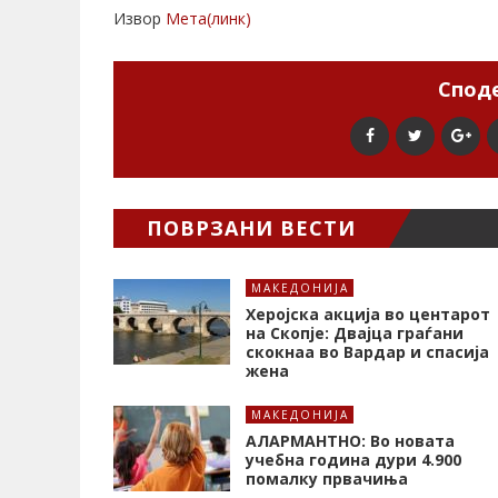
Извор
Мета(линк)
Споде
ПОВРЗАНИ ВЕСТИ
МАКЕДОНИЈА
Херојска акција во центарот
на Скопје: Двајца граѓани
скокнаа во Вардар и спасија
жена
МАКЕДОНИЈА
АЛАРМАНТНО: Во новата
учебна година дури 4.900
помалку првачиња