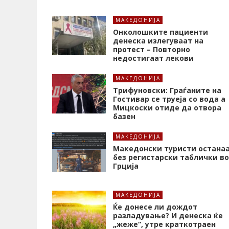
МАКЕДОНИЈА
Онколошките пациенти
денеска излегуваат на
протест – Повторно
недостигаат лекови
МАКЕДОНИЈА
Трифуновски: Граѓаните на
Гостивар се труеја со вода а
Мицкоски отиде да отвора
базен
МАКЕДОНИЈА
Македонски туристи остана
без регистарски таблички во
Грција
МАКЕДОНИЈА
Ќе донесе ли дождот
разладување? И денеска ќе
„жеже“, утре краткотраен