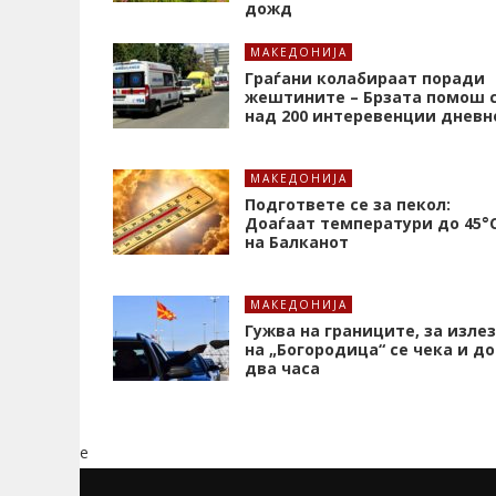
дожд
МАКЕДОНИЈА
Граѓани колабираат поради
жештините – Брзата помош 
над 200 интеревенции дневн
МАКЕДОНИЈА
Подгответе се за пекол:
Доаѓаат температури до 45°
на Балканот
МАКЕДОНИЈА
Гужва на границите, за излез
на „Богородица“ се чека и до
два часа
e