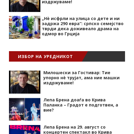
издржуваме!
„Нѐ исфрли на улица со дете и ни
задржа 290 евра“: српско семејство
тврди дека доживеало драма на
одмор во Грција
ИЗБОР НА УРЕДНИКОТ
Милошески за Гостивар: Тие
упорно нѐ трујат, ама ние машки
издржуваме!
Лепа Брена доаѓа во Крива
Паланка – Градот е подготвен, а
вие?
Лепа Брена на 29. август со
концертен спектакл во Крива