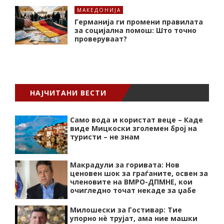
МАКЕДОНИЈА
Германија ги промени правилата
за социјална помош: Што точно
проверуваат?
НАЈЧИТАНИ ВЕСТИ
Само вода и користат веце – Каде
виде Мицкоски зголемен број на
туристи – не знам
Макрадули за горивата: Нов
ценовен шок за граѓаните, освен за
членовите на ВМРО-ДПМНЕ, кои
очигледно точат некаде за џабе
Милошески за Гостивар: Тие
упорно нѐ трујат, ама ние машки