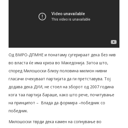
Од ВМРО-ДПМНЕ и понатаму сугерираат дека без нив
во власта ќе има криза во Македонија. Затоа што,
според Милошоски близу половина милион нивни
гласачи очекуваат партијата да ги претставува. Тој
додава дека ДУИ, не стоел на зборот од 2007 година
кога таа партија бараше, како што рече, почитување
на принципот – Влада да формира –победник со
победник.
Милошоски тврди дека камен на сопнување во