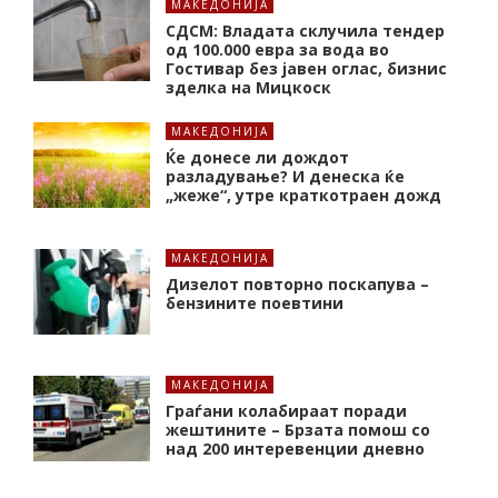
МАКЕДОНИЈА
СДСМ: Владата склучила тендер
од 100.000 евра за вода во
Гостивар без јавен оглас, бизнис
зделка на Мицкоск
МАКЕДОНИЈА
Ќе донесе ли дождот
разладување? И денеска ќе
„жеже“, утре краткотраен дожд
МАКЕДОНИЈА
Дизелот повторно поскапува –
бензините поевтини
МАКЕДОНИЈА
Граѓани колабираат поради
жештините – Брзата помош со
над 200 интеревенции дневно