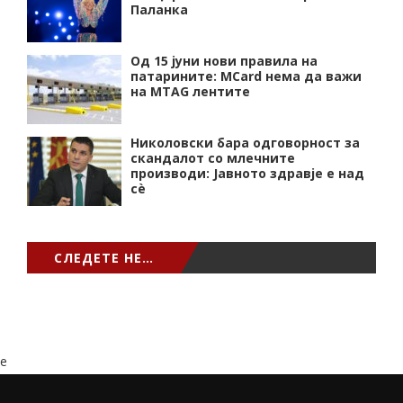
Паланка
Од 15 јуни нови правила на
патарините: MCard нема да важи
на MTAG лентите
Николовски бара одговорност за
скандалот со млечните
производи: Јавното здравје е над
сѐ
СЛЕДЕТЕ НЕ…
e