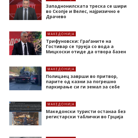
Западнонилската треска се шири
во Скопје и Велес, најризично е
Драчево
МАКЕДОНИЈА
Трифуновски: Граѓаните на
Гостивар се труеја со вода а
Мицкоски отиде да отвора базен
МАКЕДОНИЈА
Полицаец заврши во притвор,
парите од казни за погрешно
паркирање си ги земал за себе
МАКЕДОНИЈА
Македонски туристи останаа без
регистарски таблички во Грција