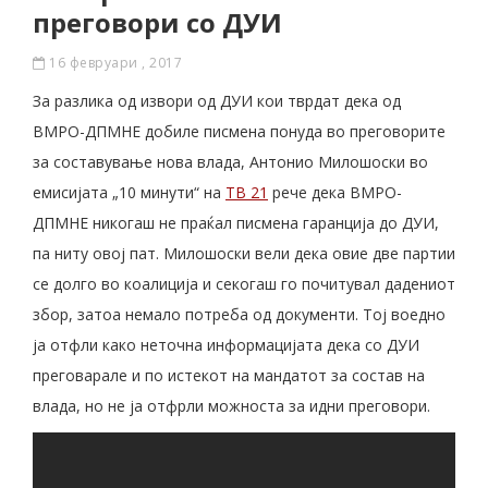
преговори со ДУИ
16 февруари , 2017
За разлика од извори од ДУИ кои тврдат дека од
ВМРО-ДПМНЕ добиле писмена понуда во преговорите
за составување нова влада, Антонио Милошоски во
емисијата „10 минути“ на
ТВ 21
рече дека ВМРО-
ДПМНЕ никогаш не праќал писмена гаранција до ДУИ,
па ниту овој пат. Милошоски вели дека овие две партии
се долго во коалиција и секогаш го почитувал дадениот
збор, затоа немало потреба од документи. Тој воедно
ја отфли како неточна информацијата дека со ДУИ
преговарале и по истекот на мандатот за состав на
влада, но не ја отфрли можноста за идни преговори.