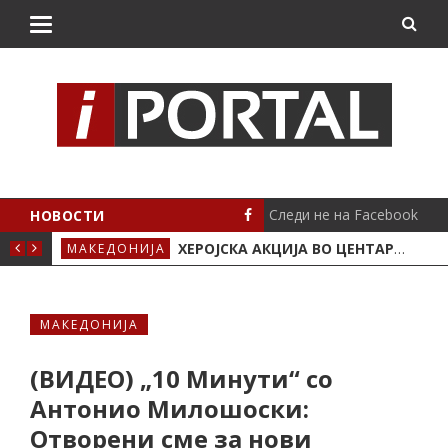
Следи не на Facebook
НОВОСТИ
ЛИТЕ И ВЕЛОСИПЕДИТЕ
ХЕРОЈСКА АКЦИЈА ВО ЦЕНТАРОТ НА СКОПЈЕ: ДВАЈЦА ГРАЃАНИ СКОКНАА ВО ВАРДАР И СПАСИЈА ЖЕНА
МАКЕДОНИЈА
СВЕ
МАКЕДОНИЈА
(ВИДЕО) „10 Минути“ со
Антонио Милошоски:
Отворени сме за нови