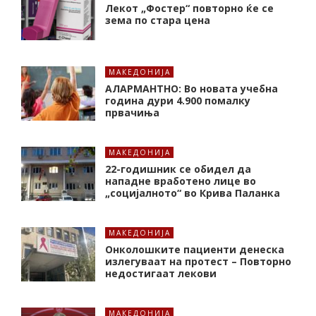
Лекот „Фостер“ повторно ќе се
зема по стара цена
МАКЕДОНИЈА
АЛАРМАНТНО: Во новата учебна
година дури 4.900 помалку
првачиња
МАКЕДОНИЈА
22-годишник се обидел да
нападне вработено лице во
„социјалното“ во Крива Паланка
МАКЕДОНИЈА
Онколошките пациенти денеска
излегуваат на протест – Повторно
недостигаат лекови
МАКЕДОНИЈА