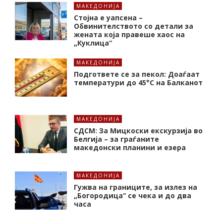
МАКЕДОНИЈА
Стојна е уапсена –
Обвинителството со детали за
жената која правеше хаос на
„Куклица“
МАКЕДОНИЈА
Подгответе се за пекол: Доаѓаат
температури до 45°C на Балканот
МАКЕДОНИЈА
СДСМ: За Мицкоски екскурзија во
Белгија – за граѓаните
македонски планини и езера
МАКЕДОНИЈА
Гужва на границите, за излез на
„Богородица“ се чека и до два
часа