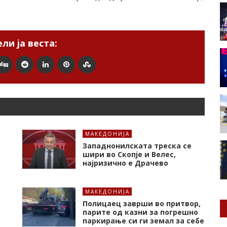
ли ја веста:
МАКЕДОНИЈА
Западнонилската треска се
шири во Скопје и Велес,
најризично е Драчево
МАКЕДОНИЈА
Полицаец заврши во притвор,
парите од казни за погрешно
паркирање си ги земал за себе