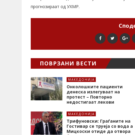
прогнозираат од УХМР.
Споде
ПОВРЗАНИ ВЕСТИ
МАКЕДОНИЈА
Онколошките пациенти
денеска излегуваат на
протест – Повторно
недостигаат лекови
МАКЕДОНИЈА
Трифуновски: Граѓаните на
Гостивар се труеја со вода а
Мицкоски отиде да отвора