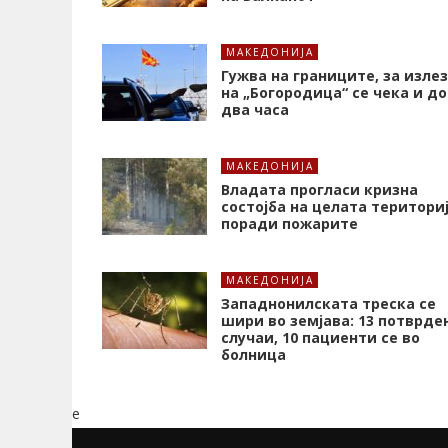
МАКЕДОНИЈА
Гужва на границите, за излез
на „Богородица“ се чека и до
два часа
МАКЕДОНИЈА
Владата прогласи кризна
состојба на целата територи
поради пожарите
МАКЕДОНИЈА
Западнонилската треска се
шири во земјава: 13 потврде
случаи, 10 пациенти се во
болница
e