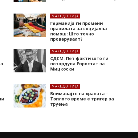
МАКЕДОНИЈА
Германија ги промени
правилата за социјална
помош: Што точно
проверуваат?
МАКЕДОНИЈА
СДСМ: Пет факти што ги
ја
потврдува Евростат за
Мицкоски
МАКЕДОНИЈА
Внимавајте на храната –
ни
Топлото време е тригер за
труења