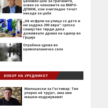
ценовен шок за граѓаните,
освен за членовите на ВМРО-
ДПМНЕ, кои очигледно точат
некаде за џабе
„Нѐ исфрли на улица со дете и
ни задржа 290 евра“: српско
семејство тврди дека
доживеало драма на одмор во
Грција
Ограбена црква во
кривопаланечко село
ИЗБОР НА УРЕДНИКОТ
Милошески за Гостивар: Тие
упорно нѐ трујат, ама ние
машки издржуваме!