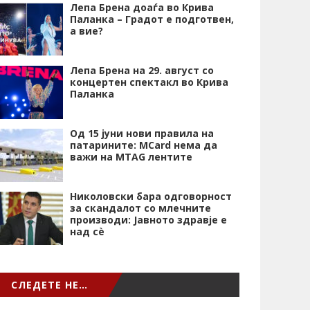
Лепа Брена доаѓа во Крива
Паланка – Градот е подготвен,
а вие?
Лепа Брена на 29. август со
концертен спектакл во Крива
Паланка
Од 15 јуни нови правила на
патарините: MCard нема да
важи на MTAG лентите
Николовски бара одговорност
за скандалот со млечните
производи: Јавното здравје е
над сѐ
СЛЕДЕТЕ НЕ…