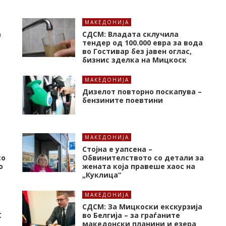
МАКЕДОНИЈА
а
СДСМ: Владата склучила
тендер од 100.000 евра за вода
во Гостивар без јавен оглас,
бизнис зделка на Мицкоск
МАКЕДОНИЈА
Дизелот повторно поскапува –
бензините поевтини
МАКЕДОНИЈА
Стојна е уапсена –
со
Обвинителството со детали за
о
жената која правеше хаос на
„Куклица“
МАКЕДОНИЈА
СДСМ: За Мицкоски екскурзија
C
во Белгија – за граѓаните
македонски планини и езера