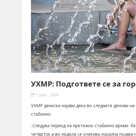
УХМР: Подгответе се за г
7 јули , 2026
УХМР денеска најави дека во следните денови на
стабилно.
-Следува период на претежно стабилно време. Ќе
четврток и во недела се очекува локална појава 