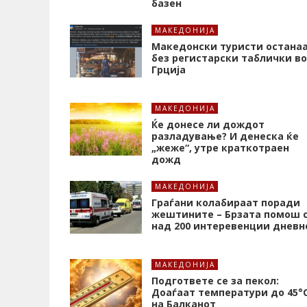
базен
МАКЕДОНИЈА
Македонски туристи остана
без регистарски таблички во
Грција
МАКЕДОНИЈА
Ќе донесе ли дождот
разладување? И денеска ќе
„жеже“, утре краткотраен
дожд
МАКЕДОНИЈА
Граѓани колабираат поради
жештините – Брзата помош 
над 200 интеревенции дневн
МАКЕДОНИЈА
Подгответе се за пекол:
Доаѓаат температури до 45°
на Балканот