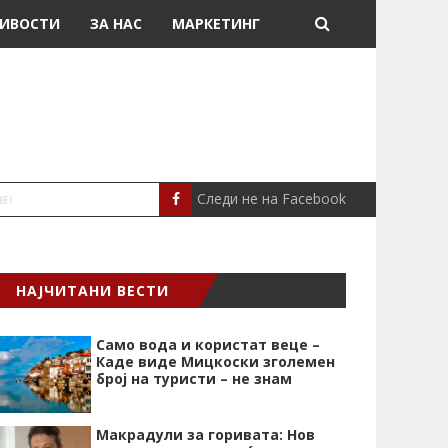
ИВОСТИ
ЗА НАС
МАРКЕТИНГ
Следи не на Facebook
„СРЦЕВИОТ УДАР Е НАЈ
СЦЕНА
НАЈЧИТАНИ ВЕСТИ
Само вода и користат веце –
Каде виде Мицкоски зголемен
број на туристи – не знам
Макрадули за горивата: Нов