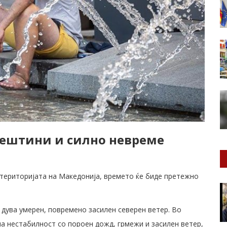
орештини и силно невреме
 територијата на Македонија, времето ќе биде претежно
 дува умерен, повремено засилен северен ветер. Во
на нестабилност со пороен дожд, грмежи и засилен ветер,